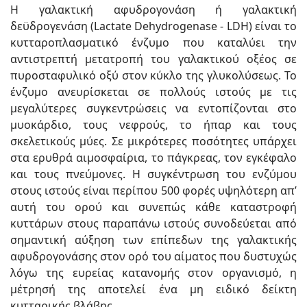
Η γαλακτική αφυδρογονάση ή γαλακτική
δεϋδρογενάση (Lactate Dehydrogenase - LDH) είναι το
κυτταροπλασματικό ένζυμο που καταλύει την
αντιστρεπτή μετατροπή του γαλακτικού οξέος σε
πυροσταφυλικό οξύ στον κύκλο της γλυκολύσεως. Το
ένζυμο ανευρίσκεται σε πολλούς ιστούς με τις
μεγαλύτερες συγκεντρώσεις να εντοπίζονται στο
μυοκάρδιο, τους νεφρούς, το ήπαρ και τους
σκελετικούς μύες. Σε μικρότερες ποσότητες υπάρχει
στα ερυθρά αιμοσφαίρια, το πάγκρεας, τον εγκέφαλο
και τους πνεύμονες. Η συγκέντρωση του ενζύμου
στους ιστούς είναι περίπου 500 φορές υψηλότερη απ’
αυτή του ορού και συνεπώς κάθε καταστροφή
κυττάρων στους παραπάνω ιστούς συνοδεύεται από
σημαντική αύξηση των επίπεδων της γαλακτικής
αφυδρογονάσης στον ορό του αίματος που δυστυχώς
λόγω της ευρείας κατανομής στον οργανισμό, η
μέτρησή της αποτελεί ένα μη ειδικό δείκτη
κυτταρικής βλάβης.