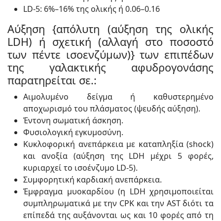
LD-5: 6%–16% της ολικής ή 0.06–0.16
Αύξηση {απόλυτη (αύξηση της ολικής
LDH) ή σχετική (αλλαγή στο ποσοστό
των πέντε ισοενζύμων)} των επιπέδων
της γαλακτικής αφυδρογονάσης
παρατηρείται σε.:
Αιμολυμένο δείγμα ή καθυστερημένο
αποχωρισμό του πλάσματος (ψευδής αύξηση).
Έντονη σωματική άσκηση.
Φυσιολογική εγκυμοσύνη.
Κυκλοφορική ανεπάρκεια με καταπληξία (shock)
και ανοξία (αύξηση της LDH μέχρι 5 φορές,
κυριαρχεί το ισοένζυμο LD-5).
Συμφορητική καρδιακή ανεπάρκεια.
Έμφραγμα μυοκαρδίου (η LDH χρησιμοποιείται
συμπληρωματικά με την CPK και την AST διότι τα
επίπεδά της αυξάνονται ως και 10 φορές από τη