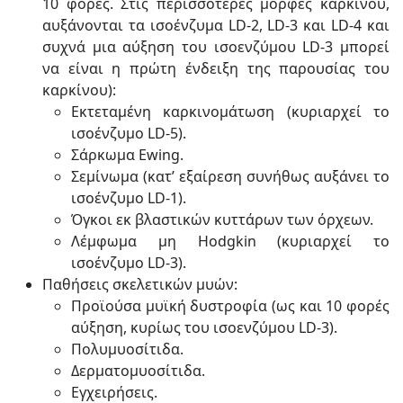
10 φορές. Στις περισσότερες μορφές καρκίνου,
αυξάνονται τα ισοένζυμα LD-2, LD-3 και LD-4 και
συχνά μια αύξηση του ισοενζύμου LD-3 μπορεί
να είναι η πρώτη ένδειξη της παρουσίας του
καρκίνου):
Εκτεταμένη καρκινομάτωση (κυριαρχεί το
ισοένζυμο LD-5).
Σάρκωμα Ewing.
Σεμίνωμα (κατ’ εξαίρεση συνήθως αυξάνει το
ισοένζυμο LD-1).
Όγκοι εκ βλαστικών κυττάρων των όρχεων.
Λέμφωμα μη Hodgkin (κυριαρχεί το
ισοένζυμο LD-3).
Παθήσεις σκελετικών μυών:
Προϊούσα μυϊκή δυστροφία (ως και 10 φορές
αύξηση, κυρίως του ισοενζύμου LD-3).
Πολυμυοσίτιδα.
Δερματομυοσίτιδα.
Εγχειρήσεις.