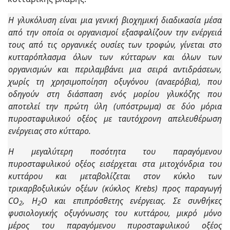
Η γλυκόλυση είναι µια γενική βιοχημική διαδικασία μέσα
από την οποία οι οργανισμοί εξασφαλίζουν την ενέργειά
τους από τις οργανικές ουσίες των τροφών, γίνεται στο
κυτταρόπλασµα όλων των κύτταρων και όλων των
οργανισμών και περιλαμβάνει µια σειρά αντιδράσεων,
χωρίς τη χρησιµοποίηση οξυγόνου (αναερόβια), που
οδηγούν στη διάσπαση ενός µορίου γλυκόζης που
αποτελεί την πρώτη ύλη (υπόστρωμα) σε δύο µόρια
πυροσταφυλικού οξέος με ταυτόχρονη απελευθέρωση
ενέργειας στο κύτταρο.
Η μεγαλύτερη ποσότητα του παραγόμενου
πυροσταφυλικού οξέος εισέρχεται στα μιτοχόνδρια του
κυττάρου και μεταβολίζεται στον κύκλο των
τρικαρβοξυλικών οξέων (κύκλος Krebs) προς παραγωγή
CO
, H
O και επιπρόσθετης ενέργειας. Σε συνθήκες
2
2
φυσιολογικής οξυγόνωσης του κυττάρου, μικρό μόνο
μέρος του παραγόμενου πυροσταφυλικού οξέος