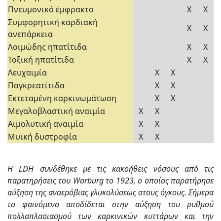
Πνευμονικό έμφρακτο
Χ
Χ
Συμφορητική καρδιακή
Χ
Χ
ανεπάρκεια
Λοιμώδης ηπατίτιδα
Χ
Χ
Τοξική ηπατίτιδα
Χ
Χ
Λευχαιμία
Χ
Χ
Παγκρεατίτιδα
Χ
Χ
Εκτεταμένη καρκινωμάτωση
Χ
Χ
Μεγαλοβλαστική αναιμία
Χ
Χ
Αιμολυτική αναιμία
Χ
Χ
Μυϊκή δυστροφία
Χ
Χ
Η LDΗ συνδέθηκε με τις κακοήθεις νόσους από τις
παρατηρήσεις του Warburg το 1923, ο οποίος παρατήρησε
αύξηση της αναερόβιας γλυκολύσεως στους όγκους. Σήμερα
το φαινόμενο αποδίδεται στην αύξηση του ρυθμού
πολλαπλασιασμού των καρκινικών κυττάρων και την