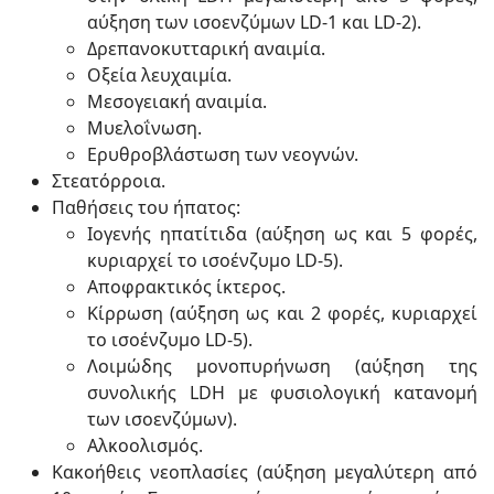
αύξηση των ισοενζύμων LD-1 και LD-2).
Δρεπανοκυτταρική αναιμία.
Οξεία λευχαιμία.
Μεσογειακή αναιμία.
Μυελοΐνωση.
Ερυθροβλάστωση των νεογνών.
Στεατόρροια.
Παθήσεις του ήπατος:
Ιογενής ηπατίτιδα (αύξηση ως και 5 φορές,
κυριαρχεί το ισοένζυμο LD-5).
Αποφρακτικός ίκτερος.
Κίρρωση (αύξηση ως και 2 φορές, κυριαρχεί
το ισοένζυμο LD-5).
Λοιμώδης μονοπυρήνωση (αύξηση της
συνολικής LDΗ με φυσιολογική κατανομή
των ισοενζύμων).
Αλκοολισμός.
Κακοήθεις νεοπλασίες (αύξηση μεγαλύτερη από