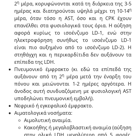
η
2
μέρα, κορυφώνονται κατά τη διάρκεια της 3-5
η
ημέρας και διατηρούνται υψηλά μέχρι τη 10-14
μέρα, όταν τόσο η AST, όσο και η CPK έχουν
επανέλθει στα φυσιολογικά τους όρια. Η αύξηση
αφορά κυρίως το ισοένζυμο LD-1, ενώ στην
ηλεκτροφόρηση συνήθως το ισοένζυμο LD-1
είναι πιο αυξημένο από το ισοένζυμο LD-2). Η
στηθάγχη και η περικαρδίτιδα δεν αυξάνουν τα
επίπεδα της LDH.
Πνευμονικό έμφρακτο (κι εδώ τα επίπεδά της
η
αυξάνουν από τη 2
μέρα μετά την έναρξη του
πόνου και μειώνονται 1-2 ημέρες αργότερα. Η
άνοδος αυτή συνδυαζόμενη με φυσιολογική AST
υποδηλώνει πνευμονική εμβολή).
Νεφρικό ή εγκεφαλικό έμφρακτο.
Aιματολογικά νοσήματα:
Αιμολυτική αναιμία.
Κακοήθης ή μεγαλοβλαστική αναιμία (αύξηση
στην ολική LDH μεγαλύτερη από 5 φορές,