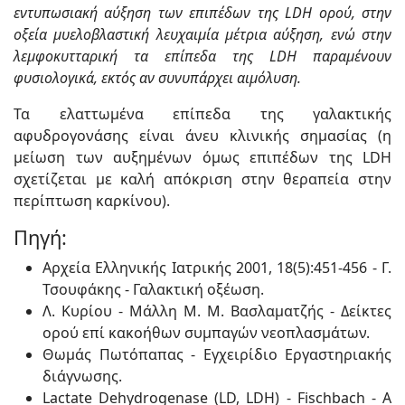
εντυπωσιακή αύξηση των επιπέδων της LDΗ ορού, στην
οξεία μυελοβλαστική λευχαιμία μέτρια αύξηση, ενώ στην
λεμφοκυτταρική τα επίπεδα της LDΗ παραμένουν
φυσιολογικά, εκτός αν συνυπάρχει αιμόλυση.
Τα ελαττωμένα επίπεδα της γαλακτικής
αφυδρογονάσης είναι άνευ κλινικής σημασίας (η
μείωση των αυξημένων όμως επιπέδων της LDH
σχετίζεται με καλή απόκριση στην θεραπεία στην
περίπτωση καρκίνου).
Πηγή:
Αρχεία Ελληνικής Ιατρικής 2001, 18(5):451-456 - Γ.
Τσουφάκης - Γαλακτική οξέωση.
Λ. Κυρίου ‐ Μάλλη Μ. Μ. Βασλαματζής - Δείκτες
ορού επί κακοήθων συμπαγών νεοπλασμάτων.
Θωμάς Πωτόπαπας - Εγχειρίδιο Εργαστηριακής
διάγνωσης.
Lactate Dehydrogenase (LD, LDH) - Fischbach - A