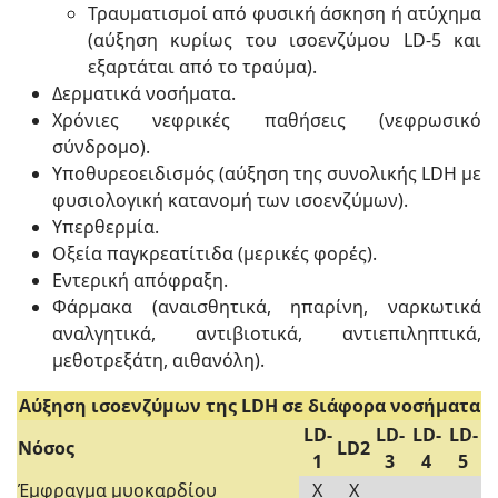
Τραυματισμοί από φυσική άσκηση ή ατύχημα
(αύξηση κυρίως του ισοενζύμου LD-5 και
εξαρτάται από το τραύμα).
Δερματικά νοσήματα.
Χρόνιες νεφρικές παθήσεις (νεφρωσικό
σύνδρομο).
Υποθυρεοειδισμός (αύξηση της συνολικής LDΗ με
φυσιολογική κατανομή των ισοενζύμων).
Υπερθερμία.
Οξεία παγκρεατίτιδα (μερικές φορές).
Εντερική απόφραξη.
Φάρμακα (αναισθητικά, ηπαρίνη, ναρκωτικά
αναλγητικά, αντιβιοτικά, αντιεπιληπτικά,
μεθοτρεξάτη, αιθανόλη).
Αύξηση ισοενζύμων της LDH σε διάφορα νοσήματα
LD-
LD-
LD-
LD-
Νόσος
LD2
1
3
4
5
Έμφραγμα μυοκαρδίου
Χ
Χ