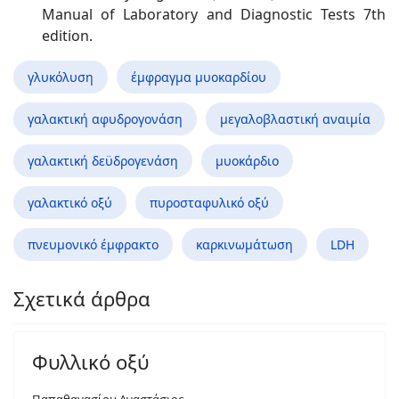
Manual of Laboratory and Diagnostic Tests 7th
edition.
γλυκόλυση
έμφραγμα μυοκαρδίου
γαλακτική αφυδρογονάση
μεγαλοβλαστική αναιμία
γαλακτική δεϋδρογενάση
μυοκάρδιο
γαλακτικό οξύ
πυροστα­φυλικό οξύ
πνευμονικό έμφρακτο
καρκινωμάτωση
LDH
Σχετικά άρθρα
Φυλλικό οξύ