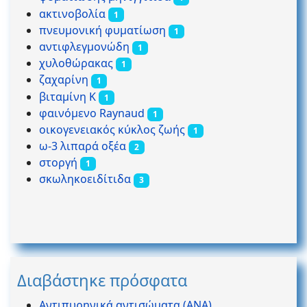
ακτινοβολία
1
πνευμονική φυματίωση
1
αντιφλεγμονώδη
1
χυλοθώρακας
1
ζαχαρίνη
1
βιταμίνη Κ
1
φαινόμενο Raynaud
1
οικογενειακός κύκλος ζωής
1
ω-3 λιπαρά οξέα
2
στοργή
1
σκωληκοειδίτιδα
3
Διαβάστηκε πρόσφατα
Αντιπυρηνικά αντισώματα (ΑΝΑ)