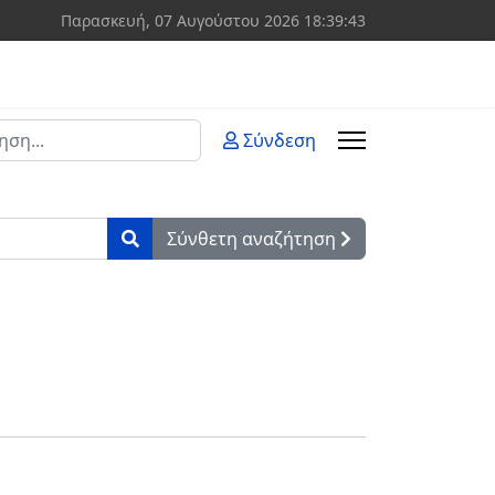
Παρασκευή, 07 Αυγούστου 2026
18:39:43
ση
Σύνδεση
 more characters for results.
Σύνθετη αναζήτηση