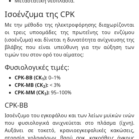
Μεταστατική νεοπλασία.
Ισοένζυμα της CPK
Με την μέθοδο της ηλεκτροφόρησης διαχωρίζονται
οι τρεις υποομάδες της πρωτεΐνης του ενζύμου
(ισοένζυμα) και δίνεται η δυνατότητα ανίχνευσης της
βλάβης που είναι υπεύθυνη για την αύξηση των
τιμών του στον ορό του αίματος:
Φυσιολογικές τιμές:
CPK-BB (CK
):
0–1%
1
CPK-MB (CK
):
< 3%
2
CPK-MM (CK
):
95–100%
3
CPK-BB
Ισοένζυμο του εγκεφάλου και των λείων μυϊκών ινών
που φυσιολογικά ανιχνεύεται στο πλάσμα (ίχνη).
Αυξάνει σε τοκετό, κρανιοεγκεφαλικές κακώσεις,
ατρησία χοληφόρων, βαρύ σοκ, κακοήθεις όγκους