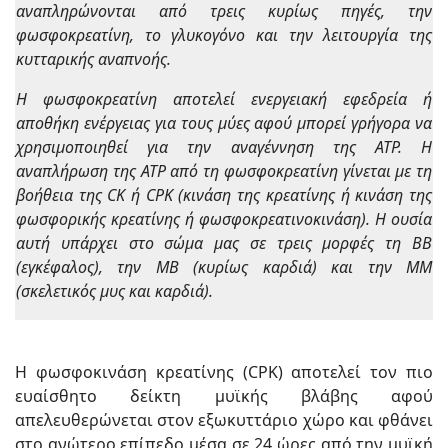
αναπληρώνονται από τρεις κυρίως πηγές, την
φωσφοκρεατίνη, το γλυκογόνο και την λειτουργία της
κυτταρικής αναπνοής.
Η φωσφοκρεατίνη αποτελεί ενεργειακή εφεδρεία ή
αποθήκη ενέργειας για τους μύες αφού μπορεί γρήγορα να
χρησιμοποιηθεί για την αναγέννηση της ΑΤΡ. Η
αναπλήρωση της ΑΤΡ από τη φωσφοκρεατίνη γίνεται με τη
βοήθεια της CK ή CPK (κινάση της κρεατίνης ή κινάση της
φωσφορικής κρεατίνης ή φωσφοκρεατινοκινάση). Η ουσία
αυτή υπάρχει στο σώμα μας σε τρεις μορφές τη ΒΒ
(εγκέφαλος), την ΜΒ (κυρίως καρδιά) και την ΜΜ
(σκελετικός μυς και καρδιά).
Η φωσφοκινάση κρεατίνης (CPK) αποτελεί τον πιο
ευαίσθητο δείκτη μυϊκής βλάβης αφού
απελευθερώνεται στον εξωκυττάριο χώρο και φθάνει
στο ανώτερο επίπεδο μέσα σε 24 ώρες από την μυϊκή