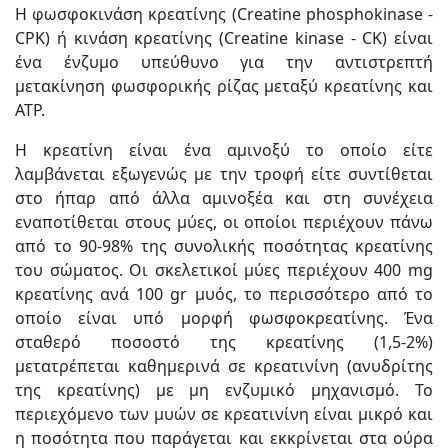
Η φωσφοκινάση κρεατίνης (Creatine phosphokinase -
CPK) ή κινάση κρεατίνης (Creatine kinase - CK) είναι
ένα ένζυμο υπεύθυνο για την αντιστρεπτή
μετακίνηση φωσφορικής ρίζας μεταξύ κρεατίνης και
ΑΤΡ.
Η κρεατίνη είναι ένα αμινοξύ το οποίο είτε
λαμβάνεται εξωγενώς με την τροφή είτε συντίθεται
στο ήπαρ από άλλα αμινοξέα και στη συνέχεια
εναποτίθεται στους μύες, οι οποίοι περιέχουν πάνω
από το 90-98% της συνολικής ποσότητας κρεατίνης
του σώματος. Οι σκελετικοί μύες περιέχουν 400 mg
κρεατίνης ανά 100 gr μυός, το περισσότερο από το
οποίο είναι υπό μορφή φωσφοκρεατίνης. Ένα
σταθερό ποσοστό της κρεατίνης (1,5-2%)
μετατρέπεται καθημερινά σε κρεατινίνη (ανυδρίτης
της κρεατίνης) με μη ενζυμικό μηχανισμό. Το
περιεχόμενο των μυών σε κρεατινίνη είναι μικρό και
η ποσότητα που παράγεται και εκκρίνεται στα ούρα