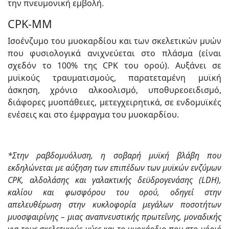
την πνευμονική εμβολή.
CPK-MM
Ισοένζυμο του μυοκαρδίου και των σκελετικών μυών
που φυσιολογικά ανιχνεύεται στο πλάσμα (είναι
σχεδόν το 100% της CPK του ορού). Αυξάνει σε
μυϊκούς τραυματισμούς, παρατεταμένη μυϊκή
άσκηση, χρόνιο αλκοολισμό, υποθυρεοειδισμό,
διάφορες μυοπάθειες, μετεγχειρητικά, σε ενδομυϊκές
ενέσεις και στο έμφραγμα του μυοκαρδίου.
*Στην ραβδομυόλυση, η σοβαρή μυϊκή βλάβη που
εκδηλώνεται με αύξηση των επιπέδων των μυϊκών ενζύμων
CPK, αλδολάσης και γαλακτικής δεϋδρογενάσης (LDH),
καλίου και φωσφόρου του ορού, οδηγεί στην
απελευθέρωση στην κυκλοφορία μεγάλων ποσοτήτων
μυοσφαιρίνης – μιας αναπνευστικής πρωτεΐνης, μοναδικής
για τους σκελετικούς μύες και το μυοκάρδιο που στο μόριό