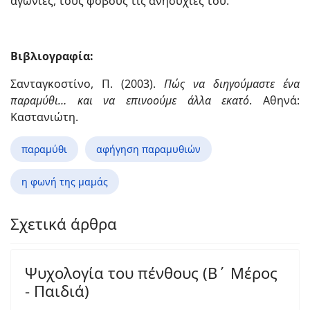
αγωνίες, τους φόβους τις ανησυχίες του.
Βιβλιογραφία:
Σανταγκοστίνο, Π. (2003).
Πώς να διηγούμαστε ένα
παραμύθι… και να επινοούμε άλλα εκατό
. Αθηνά:
Καστανιώτη.
παραμύθι
αφήγηση παραμυθιών
η φωνή της μαμάς
Σχετικά άρθρα
Ψυχολογία του πένθους (Β΄ Μέρος
- Παιδιά)