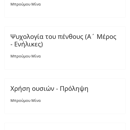
Μπρούμου Μίνα
Ψυχολογία του πένθους (Α΄ Μέρος
- Ενήλικες)
Μπρούμου Μίνα
Χρήση ουσιών - Πρόληψη
Μπρούμου Μίνα