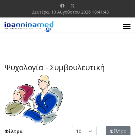
Δευτέρα, 10 Αυγούστου 2026
10:41:43
Ψυχολογία - Συμβουλευτική
Εμφάνιση #
Φίλτρα
Φίλτρο