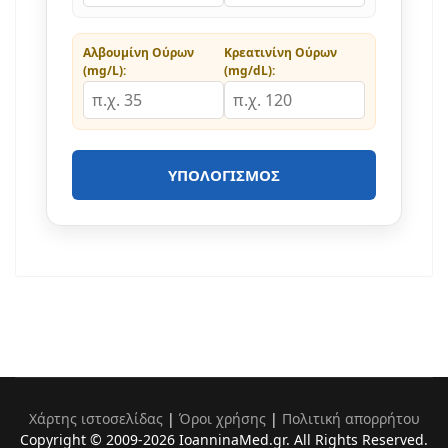
Αλβουμίνη Ούρων
Κρεατινίνη Ούρων
(mg/L):
(mg/dL):
ΥΠΟΛΟΓΙΣΜΌΣ
Χάρτης ιστοσελίδας
|
Όροι χρήσης
|
Πολιτική απορρήτου
Copyright © 2009-2026 IoanninaMed.gr. All Rights Reserved.