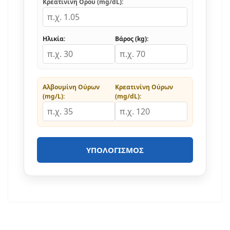
Κρεατινίνη Ορού (mg/dL):
Ηλικία:
Βάρος (kg):
Αλβουμίνη Ούρων
Κρεατινίνη Ούρων
(mg/L):
(mg/dL):
ΥΠΟΛΟΓΙΣΜΌΣ