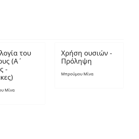
λογία του
Χρήση ουσιών -
ους (Α΄
Πρόληψη
ς -
Μπρούμου Μίνα
κες)
υ Μίνα