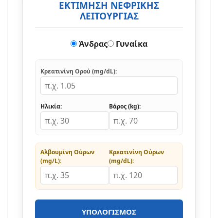
ΕΚΤΙΜΗΣΗ ΝΕΦΡΙΚΗΣ
ΛΕΙΤΟΥΡΓΙΑΣ
Άνδρας
Γυναίκα
Κρεατινίνη Ορού (mg/dL):
Ηλικία:
Βάρος (kg):
Αλβουμίνη Ούρων
Κρεατινίνη Ούρων
(mg/L):
(mg/dL):
ΥΠΟΛΟΓΙΣΜΌΣ