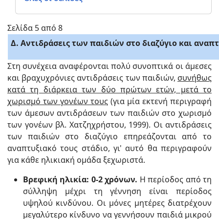
Σελίδα 5 από 8
Δ. Αντιδράσεις των παιδιών στο διαζύγιο και αναπ
Στη συνέχεια αναφέρονται πολύ συνοπτικά οι άμεσες
και βραχυχρόνιες αντιδράσεις των παιδιών,
συνήθως
κατά τη διάρκεια των δύο πρώτων ετών, μετά το
χωρισμό των γονέων τους
(για μία εκτενή περιγραφή
των άμεσων αντιδράσεων των παιδιών στο χωρισμό
των γονέων βλ. Χατζηχρήστου, 1999). Οι αντιδράσεις
των παιδιών στο διαζύγιο επηρεάζονται από το
αναπτυ­ξιακό τους στάδιο, γι' αυτό θα περιγραφούν
για κάθε ηλικιακή ομάδα ξε­χωριστά.
Βρεφική ηλικία: 0-2 χρόνων.
Η περίοδος από τη
σύλληψη μέχρι τη γέννηση είναι περίοδος
υψηλού κινδύνου. Οι μόνες μητέρες διατρέχουν
μεγαλύτερο κίνδυνο να γεννή­σουν παιδιά μικρού