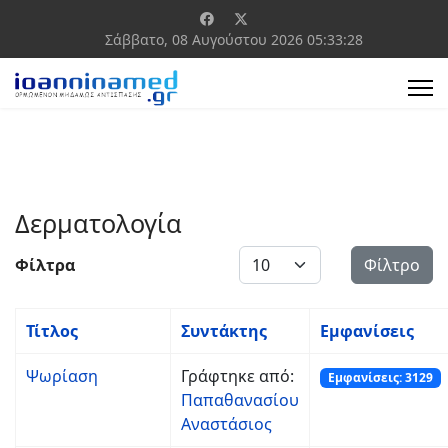
Σάββατο, 08 Αυγούστου 2026
05:33:28
Δερματολογία
Εμφάνιση #
Φίλτρα
Φίλτρο
Τίτλος
Συντάκτης
Εμφανίσεις
Ψωρίαση
Γράφτηκε από:
Εμφανίσεις: 3129
Παπαθανασίου
Αναστάσιος