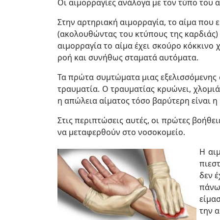
Οι αιμορραγίες ανάλογα με τον τύπο του αγ
Στην αρτηριακή αιμορραγία, το αίμα που ε
(ακολουθώντας του κτύπους της καρδιάς) 
αιμορραγία το αίμα έχει σκούρο κόκκινο 
ροή και συνήθως σταματά αυτόματα.
Τα πρώτα συμτώματα μιας εξελισσόμενης σ
τραυματία. Ο τραυματίας κρυώνει, χλομιά
η απώλεια αίματος τόσο βαρύτερη είναι η
Στις περιπτώσεις αυτές, οι πρώτες βοήθει
να μεταφερθούν στο νοσοκομείο.
Η αι
πιεσ
δεν έ
πάνω
είμα
την α