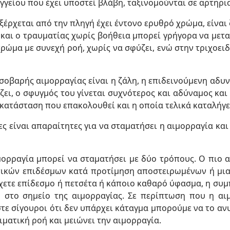
γείου που έχει υποστεί βλάβη, ταξινομούνται σε αρτηριακ
ξέρχεται από την πληγή έχει έντονο ερυθρό χρώμα, είναι 
και ο τραυματίας χωρίς βοήθεια μπορεί γρήγορα να μετα
χρώμα με συνεχή ροή, χωρίς να σφύζει, ενώ στην τριχοειδ
οβαρής αιμορραγίας είναι η ζάλη, η επιδεινούμενη αδυν
ζει, ο σφυγμός του γίνεται συχνότερος και αδύναμος και 
 κατάσταση που επακολουθεί και η οποία τελικά καταλήγε
ες είναι απαραίτητες για να σταματήσει η αιμορραγία κα
μορραγία μπορεί να σταματήσει με δύο τρόπους. Ο πιο 
τικών επιδέσμων κατά προτίμηση αποστειρωμένων ή μια
χετε επίδεσμο ή πετσέτα ή κάποιο καθαρό ύφασμα, η συμπ
 στο σημείο της αιμορραγίας. Σε περίπτωση που η αι
στε σίγουροι ότι δεν υπάρχει κάταγμα μπορούμε να το α
ιματική ροή και μειώνει την αιμορραγία.