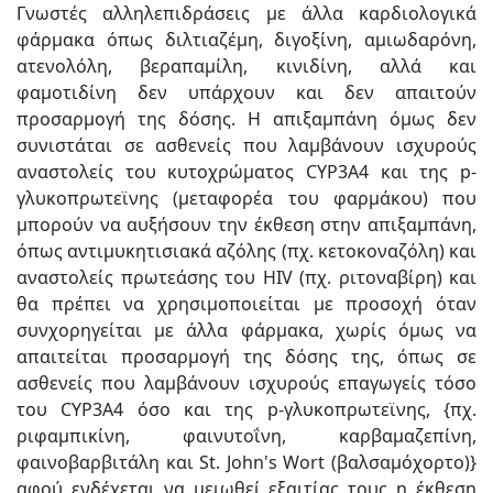
Γνωστές αλληλεπιδράσεις με άλλα καρδιολογικά
φάρμακα όπως διλτιαζέμη, διγοξίνη, αμιωδαρόνη,
ατενολόλη, βεραπαμίλη, κινιδίνη, αλλά και
φαμοτιδίνη δεν υπάρχουν και δεν απαιτούν
προσαρμογή της δόσης. Η απιξαμπάνη όμως δεν
συνιστάται σε ασθενείς που λαμβάνουν ισχυρούς
αναστολείς του κυτοχρώματος CYP3A4 και της p-
γλυκοπρωτεϊνης (μεταφορέα του φαρμάκου) που
μπορούν να αυξήσουν την έκθεση στην απιξαμπάνη,
όπως αντιμυκητισιακά αζόλης (πχ. κετοκοναζόλη) και
αναστολείς πρωτεάσης του HIV (πχ. ριτοναβίρη) και
θα πρέπει να χρησιμοποιείται με προσοχή όταν
συνχορηγείται με άλλα φάρμακα, χωρίς όμως να
απαιτείται προσαρμογή της δόσης της, όπως σε
ασθενείς που λαμβάνουν ισχυρούς επαγωγείς τόσο
του CYP3A4 όσο και της p-γλυκοπρωτεϊνης, {πχ.
ριφαμπικίνη, φαινυτοΐνη, καρβαμαζεπίνη,
φαινοβαρβιτάλη και St. John's Wort (βαλσαμόχορτο)}
αφού ενδέχεται να μειωθεί εξαιτίας τους η έκθεση