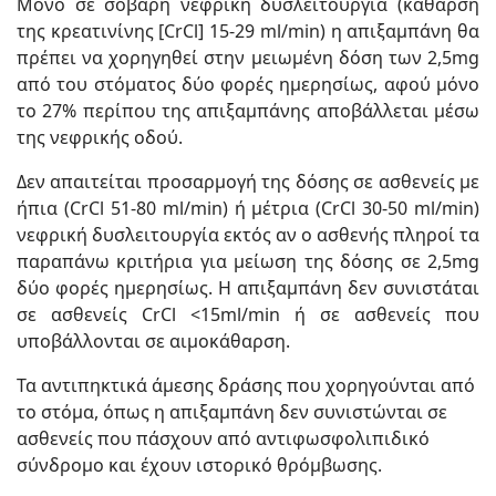
Μόνο σε σοβαρή νεφρική δυσλειτουργία (κάθαρση
της κρεατινίνης [CrCl] 15-29 ml/min) η απιξαμπάνη θα
πρέπει να χορηγηθεί στην μειωμένη δόση των 2,5mg
από του στόματος δύο φορές ημερησίως, αφού μόνο
το 27% περίπου της απιξαμπάνης αποβάλλεται μέσω
της νεφρικής οδού.
Δεν απαιτείται προσαρμογή της δόσης σε ασθενείς με
ήπια (CrCl 51-80 ml/min) ή μέτρια (CrCl 30-50 ml/min)
νεφρική δυσλειτουργία εκτός αν ο ασθενής πληροί τα
παραπάνω κριτήρια για μείωση της δόσης σε 2,5mg
δύο φορές ημερησίως. Η απιξαμπάνη δεν συνιστάται
σε ασθενείς CrCl <15ml/min ή σε ασθενείς που
υποβάλλονται σε αιμοκάθαρση.
Τα αντιπηκτικά άμεσης δράσης που χορηγούνται από
το στόμα, όπως η απιξαμπάνη δεν συνιστώνται σε
ασθενείς που πάσχουν από αντιφωσφολιπιδικό
σύνδρομο και έχουν ιστορικό θρόμβωσης.