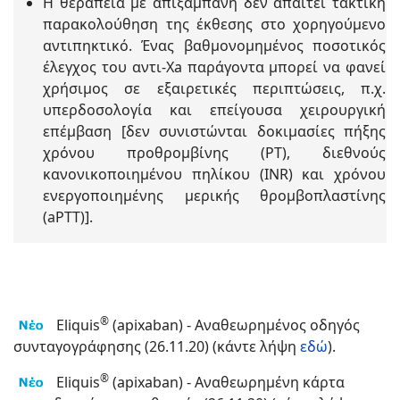
Η θεραπεία με απιξαμπάνη δεν απαιτεί τακτική
παρακολούθηση της έκθεσης στο χορηγούμενο
αντιπηκτικό. Ένας βαθμονομημένος ποσοτικός
έλεγχος του αντι-Xa παράγοντα μπορεί να φανεί
χρήσιμος σε εξαιρετικές περιπτώσεις, π.χ.
υπερδοσολογία και επείγουσα χειρουργική
επέμβαση [δεν συνιστώνται δοκιμασίες πήξης
χρόνου προθρομβίνης (ΡΤ), διεθνούς
κανονικοποιημένου πηλίκου (INR) και χρόνου
ενεργοποιημένης μερικής θρομβοπλαστίνης
(aPTT)].
®
Eliquis
(apixaban) - Αναθεωρημένος οδηγός
συνταγογράφησης (26.11.20) (κάντε λήψη
εδώ
).
®
Eliquis
(apixaban) - Αναθεωρημένη κάρτα