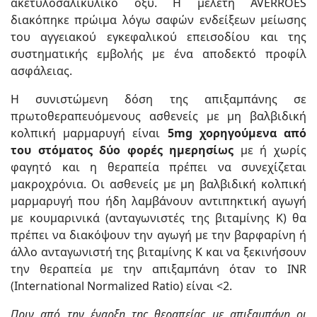
ακετυλοσαλικυλικό οξύ. Η μελέτη AVERROES
διακόπηκε πρώιμα λόγω σαφών ενδείξεων μείωσης
του αγγειακού εγκεφαλικού επεισοδίου και της
συστηματικής εμβολής με ένα αποδεκτό προφίλ
ασφάλειας.
Η συνιστώμενη δόση της απιξαμπάνης σε
πρωτοθεραπευόμενους ασθενείς με μη βαλβιδική
κολπική μαρμαρυγή είναι
5mg χορηγούμενα από
του στόματος δύο φορές ημερησίως
με ή χωρίς
φαγητό και η θεραπεία πρέπει να συνεχίζεται
μακροχρόνια. Οι ασθενείς με μη βαλβιδική κολπική
μαρμαρυγή που ήδη λαμβάνουν αντιπηκτική αγωγή
με κουμαρινικά (ανταγωνιστές της βιταμίνης Κ) θα
πρέπει να διακόψουν την αγωγή με την βαρφαρίνη ή
άλλο ανταγωνιστή της βιταμίνης Κ και να ξεκινήσουν
την θεραπεία με την απιξαμπάνη όταν το INR
(International Normalized Ratio) είναι <2.
Πριν από την έναρξη της θεραπείας με απιξαμπάνη οι