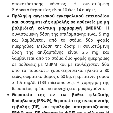
αποκατάστασης γόνατος. Η συνιστώμενη
διάρκεια θεραπείας είναι 10 έως 14 ημέρες.
Πρόληψη αγγειακού εγκεφαλικού επεισοδίου
και συστηματικής εμβολής σε ασθενείς με μη
βαλβιδική κολπική μαρμαρυγή (ΜΒΚΜ):
Η
συνιστώμενη δόση της απιξαμπάνης είναι 5 mg
και λαμβάνεται από το στόμα δύο φορές
ημερησίως. Μείωση της δόση: Η συνιστώμενη
δόση της απιξαμπάνης είναι 2,5 mg και
λαμβάνεται από το στόμα δύο φορές ημερησίως
σε ασθενείς με ΜΒΚΜ και με τουλάχιστον δύο
από τα παρακάτω χαρακτηριστικά: ηλικία ≥ 80
ετών, σωματικό βάρος ≤ 60 kg, ή κρεατινίνη ορού
≥ 1,5 mg/dL (133 micromole/L). Η χορήγηση της
θεραπείας πρέπει να συνεχίζεται μακροχρόνια.
Θεραπεία της εν τω βάθει φλεβικής
θρόμβωσης (ΕΒΦΘ), θεραπεία της πνευμονικής
εμβολής (ΠΕ), και πρόληψη υποτροπιάζουσας
ΕΒΦΘ και ΠΕ (θεραπεία ΦΘΕ) σε ενήλικες:
Η