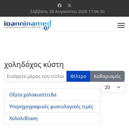
Σάββατο, 08 Αυγούστου 2026
17:06:50
χοληδόχος κύστη
Εισάγετε μέρος του τίτλου.
Φίλτρο
Καθαρισμός
Εμφάνιση #
Οξεία χολοκυστίτιδα
Υπερηχογραφικές φυσιολογικές τιμές
Χολολιθίαση