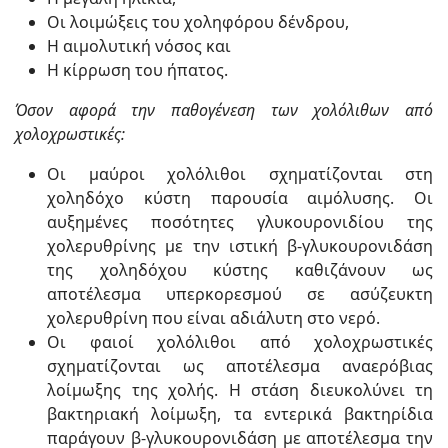
Οι λοιμώξεις του χοληφόρου δένδρου,
Η αιμολυτική νόσος και
Η κίρρωση του ήπατος.
Όσον αφορά την παθογένεση των χολόλιθων από
χολοχρωστικές:
Οι μαύροι χολόλιθοι σχηματίζονται στη
χοληδόχο κύστη παρουσία αιμόλυσης. Οι
αυξημένες ποσότητες γλυκουρονιδίου της
χολερυθρίνης με την ιστική β-γλυκουρονιδάση
της χοληδόχου κύστης καθιζάνουν ως
αποτέλεσμα υπερκορεσμού σε ασύζευκτη
χολερυθρίνη που είναι αδιάλυτη στο νερό.
Οι φαιοί χολόλιθοι από χολοχρωστικές
σχηματίζονται ως αποτέλεσμα αναερόβιας
λοίμωξης της χολής. Η στάση διευκολύνει τη
βακτηριακή λοίμωξη, τα εντερικά βακτηρίδια
παράγουν β-γλυκουρονιδάση με αποτέλεσμα την