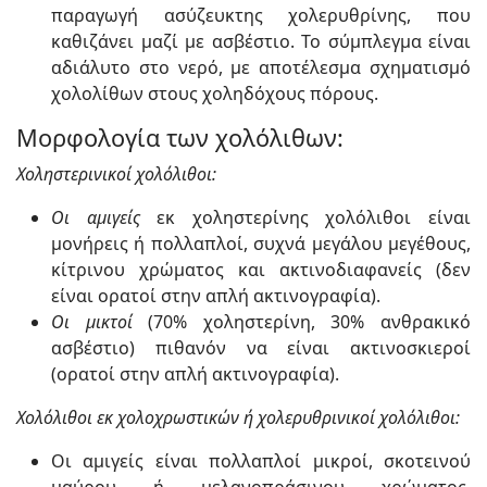
παραγωγή ασύζευκτης χολερυθρίνης, που
καθιζάνει μαζί με ασβέστιο. Το σύμπλεγμα είναι
αδιάλυτο στο νερό, με αποτέλεσμα σχηματισμό
χολολίθων στους χοληδόχους πόρους.
Μορφολογία των χολόλιθων:
Χοληστερινικοί χολόλιθοι:
Οι αμιγείς
εκ χοληστερίνης χολόλιθοι είναι
μονήρεις ή πολλαπλοί, συχνά μεγάλου μεγέθους,
κίτρινου χρώματος και ακτινοδιαφανείς (δεν
είναι ορατοί στην απλή ακτινογραφία).
Οι μικτοί
(70% χοληστερίνη, 30% ανθρακικό
ασβέστιο) πιθανόν να είναι ακτινοσκιεροί
(ορατοί στην απλή ακτινογραφία).
Χολόλιθοι εκ χολοχρωστικών ή χολερυθρινικοί χολόλιθοι:
Οι αμιγείς είναι πολλαπλοί μικροί, σκοτεινού