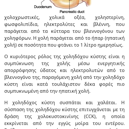
χολοχρωστικές, χολικά οξέα, χοληστερίνη,
φωσφολιπίδια, ηλεκτρολύτες και βλέννη, που
παράγεται από τα κύτταρα του βλεννογόνου των
χοληφόρων. Η χολή παράγεται από το ήπαρ (ηπατική
χολή) σε ποσότητα που φτάνει το 1 λίτρο ημερησίως.
Ο κυριότερος ρόλος της χοληδόχου κύστης είναι η
συμπύκνωση της χολής μέσω ενεργητικής
απορρόφησης ύδατος και ηλεκτρολυτών από το
βλεννογόνο της. παραγόμενη χολή από την χοληδόχο
κύστη είναι κατά τουλάχιστον δέκα φορές πιο
συμπυκνωμένη από την ηπατική χολή.
Η χοληδόχος κύστη συσπάται και χαλάται. Η
σύσπαση της χοληδόχου κύστης επιτυγχάνεται με τη
δράση της χολοκυστοκινίνης (CCK), η οποία
εκκρίνεται από την εγγύς μοίρα του εντέρου.