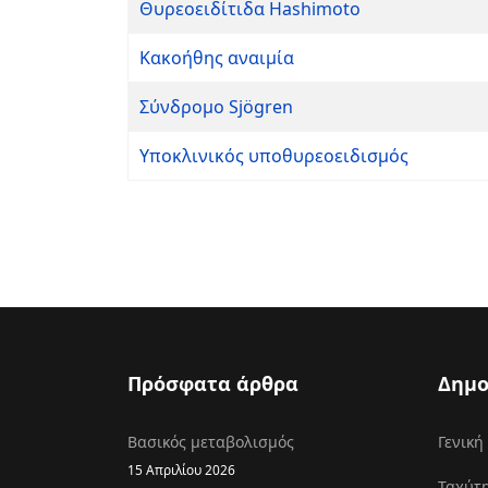
Θυρεοειδίτιδα Hashimoto
Κακοήθης αναιμία
Σύνδρομο Sjögren
Υποκλινικός υποθυρεοειδισμός
Πρόσφατα άρθρα
Δημο
Βασικός μεταβολισμός
Γενική
15 Απριλίου 2026
Ταχύτη