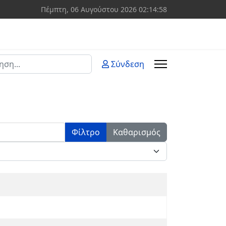
Πέμπτη, 06 Αυγούστου 2026
02:14:58
ση
Σύνδεση
 more characters for results.
Φίλτρο
Καθαρισμός