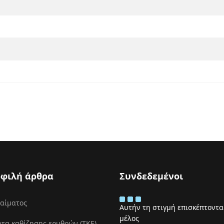
φιλή άρθρα
Συνδεδεμένοι
 αίματος
Αυτήν τη στιγμή επισκέπτονται
μέλος
τα καθίζησης ερυθρών (ΤΚΕ)