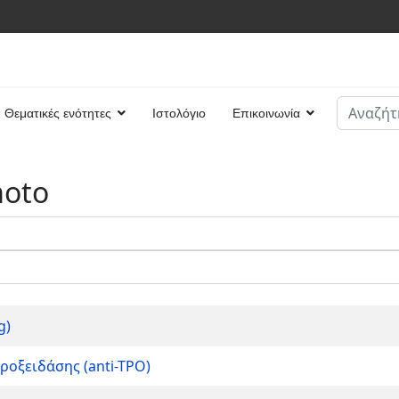
Αναζήτη
Θεματικές ενότητες
Ιστολόγιο
Επικοινωνία
Type 2 or
moto
g)
ροξειδάσης (anti-TPO)