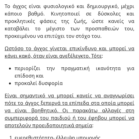
Το άγχος είναι φυσιολογικό και δημιουργικό, μέχρι
κάποιο βαθμό. Κινητοποιεί σε δύσκολες και
προκλητικές φάσεις της ζωής, ώστε κανείς να
καταβάλει το μέγιστο των προσπαθειών του,
προκειμένου να επιτύχει τον στόχο του.
Ωστόσο το άγχος γίνεται επικίνδυνο και μπορεί να
κάνει κακό, όταν είναι ανεξέλεγκτο. Τότε
:
περιορίζει την πραγματική ικανότητα για
επίδοση και
προκαλεί δυσφορία
Είναι σημαντικό να μπορεί κανείς να αναγνωρίσει
πότε το άγχος ξεπερνά τα επίπεδα στα οποία μπορεί
να είναι βοηθητικό. Οι παρακάτω αλλαγές στη
συμπεριφορά του παιδιού ή του έφηβου μπορεί να
αποτελούν προειδοποιητικά σημεία
:
ευερεθιστότητα- έλλειψη υπομονής