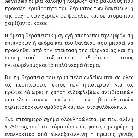
(erysipeloid) μια καλοήθη λοίμωξη από βακίλους που
προκαλεί ερυθρότητα του δέρματος των δακτύλων ή
της ράχης των χεριών σε ψαράδες και σε άτομα που
χειρίζονται κρέας.
Η άμεση θεραπευτική αγωγή αποτρέπει την εμφάνιση
επιπλοκών ή ακόμα και του θανάτου που μπορεί να
προκληθεί από την επέκταση της εξεργασίας και τη
συστηματική τοξικότητα, ιδιαίτερα στους
ηλικιωμένους και τα πολύ νεαρά άτομα.
Για τη θεραπεία του ερυσίπελα ενδείκνυται σε όλες
τις περιπτώσεις (εκτός των ηπιότερων) για τις
πρώτες 48 ώρες η χρήση ενδοφλέβιων αντιβιοτικών
αποτελεσματικών ενάντια των β-αιμολυτικών
στρεπτόκοκκων ομάδας Α και των σταφυλόκοκκων.
Ένα επταήμερο σχήμα ολοκληρώνεται με πενικιλίνη
V 250 mg, από το στόμα τέσσερις φορές την ημέρα ή
εναλλακτικά από δικλοξακιλλίνη ή πρώτης γενιάς