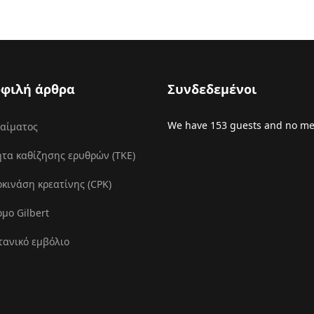
φιλή άρθρα
Συνδεδεμένοι
We have 153 guests and no m
 αίματος
τα καθίζησης ερυθρών (ΤΚΕ)
ινάση κρεατίνης (CPK)
μο Gilbert
τανικό εμβόλιο