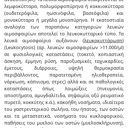
λεμφοκύτταρα, πολυμορφοπύρηνα ή κοκκιοκύτταρα
(ουδετερόφιλα, ηωσινόφιλα, βασεόφιλα) και
μονοκύτταρα ή μεγάλα μονοπύρηνα. Η εκατοστιαία
αναλογία των παραπάνω κατηγοριών λευκών
αιμοσφαιρίων αποτελεί το λευκοκυτταρικό τύπο. Τα
λευκά αιμοσφαίρια αυξάνουν (
λευκοκυττάρωση
)
(Leukocytosis) (αρ. λευκών αιμοσφαιρίων >11.000/μl)
σε φυσιολογικές καταστάσεις (τοκετό, κοπιαστική
άσκηση, έμμηνη ρύση, παροξυσμικές ταχυκαρδίες,
έμετους, διάρροιες, υψηλή θερμοκρασία
περιβάλλοντος, παρατεταμένη ηλιοθεραπεία,
νάρκωση, κάπνισμα, στρες) αλλά και σε παθολογικές
καταστάσεις όπως λοιμώξεις (πνευμονία,
αποστήματα, αμυγδαλίτιδα, σηψαιμία, οξύ ρευματικό
πυρετό, κοκκύτης κ.α.), κακοήθη νοσήματα, ιδιαίτερα
του γαστρεντερικού σωλήνα, του ήπατος, των οστών
και τα μεταστατικά, νοσήματα του κυκλοφορικού,
παθήσεις του μυελού των οστών (μυελοσκλήρυνση),