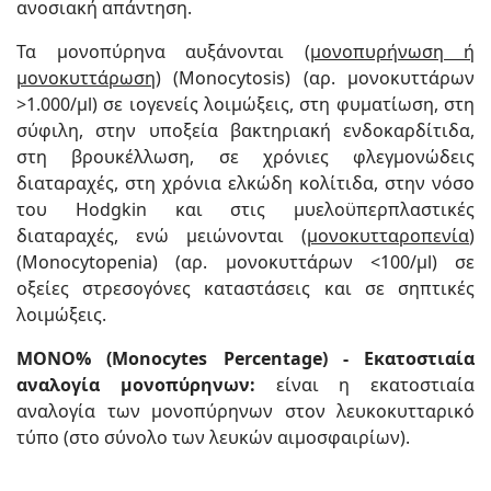
ανοσιακή απάντηση.
Τα μονοπύρηνα αυξάνονται (
μονοπυρήνωση ή
μονοκυττάρωση
) (Monocytosis) (αρ. μονοκυττάρων
>1.000/μl) σε ιογενείς λοιμώξεις, στη φυματίωση, στη
σύφιλη, στην υποξεία βακτηριακή ενδοκαρδίτιδα,
στη βρουκέλλωση, σε χρόνιες φλεγμονώδεις
διαταραχές, στη χρόνια ελκώδη κολίτιδα, στην νόσο
του Hodgkin και στις μυελοϋπερπλαστικές
διαταραχές, ενώ μειώνονται (
μονοκυτταροπενία
)
(Monocytopenia) (αρ. μονοκυττάρων <100/μl) σε
οξείες στρεσογόνες καταστάσεις και σε σηπτικές
λοιμώξεις.
MONO% (Monocytes Percentage) - Εκατοστιαία
αναλογία μονοπύρηνων:
είναι η εκατοστιαία
αναλογία των μονοπύρηνων στον λευκοκυτταρικό
τύπο (στο σύνολο των λευκών αιμοσφαιρίων).