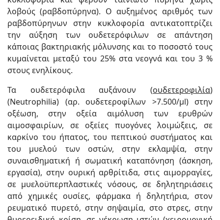
λοβούς (ραβδοπύρηνα). Ο αυξημένος αριθμός των
ραβδοπύρηνων στην κυκλοφορία αντικατοπτρίζει
την αύξηση των ουδετερόφιλων σε απάντηση
κάποιας βακτηριακής μόλυνσης και το ποσοστό τους
κυμαίνεται μεταξύ του 25% στα νεογνά και του 3 %
στους ενηλίκους.
Τα ουδετερόφιλα αυξάνουν (
ουδετεροφιλία
)
(Neutrophilia) (αρ. ουδετεροφίλων >7.500/μl) στην
οξέωση, στην οξεία αιμόλυση των ερυθρών
αιμοσφαιρίων, σε οξείες πυογόνες λοιμώξεις, σε
καρκίνο του ήπατος, του πεπτικού συστήματος και
του μυελού των οστών, στην εκλαμψία, στην
συναισθηματική ή σωματική καταπόνηση (άσκηση,
εργασία), στην ουρική αρθρίτιδα, στις αιμορραγίες,
σε μυελοϋπερπλαστικές νόσους, σε δηλητηριάσεις
από χημικές ουσίες, φάρμακα ή δηλητήρια, στον
ρευματικό πυρετό, στην σηψαιμία, στο στρες, στην
θυρεοειδική κρίση, σε νέκρωση ιστών (χειρουργική