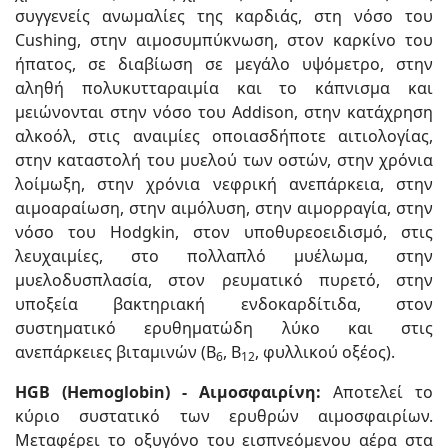
συγγενείς ανωμαλίες της καρδιάς, στη νόσο του
Cushing, στην αιμοσυμπύκνωση, στον καρκίνο του
ήπατος, σε διαβίωση σε μεγάλο υψόμετρο, στην
αληθή πολυκυτταραιμία και το κάπνισμα και
μειώνονται στην νόσο του Addison, στην κατάχρηση
αλκοόλ, στις αναιμίες οποιασδήποτε αιτιολογίας,
στην καταστολή του μυελού των οστών, στην χρόνια
λοίμωξη, στην χρόνια νεφρική ανεπάρκεια, στην
αιμοαραίωση, στην αιμόλυση, στην αιμορραγία, στην
νόσο του Hodgkin, στον υποθυρεοειδισμό, στις
λευχαιμίες, στο πολλαπλό μυέλωμα, στην
μυελοδυσπλασία, στον ρευματικό πυρετό, στην
υποξεία βακτηριακή ενδοκαρδίτιδα, στον
συστηματικό ερυθηματώδη λύκο και στις
ανεπάρκειες βιταμινών (Β
, Β
, φυλλικού οξέος).
6
12
HGB (Hemoglobin) - Αιμοσφαιρίνη:
Αποτελεί το
κύριο συστατικό των ερυθρών αιμοσφαιρίων.
Μεταφέρει το οξυγόνο του εισπνεόμενου αέρα στα