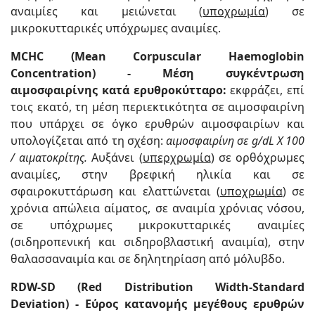
αναιμίες και μειώνεται (
υποχρωμία
) σε
μικροκυτταρικές υπόχρωμες αναιμίες.
MCHC (Mean Corpuscular Haemoglobin
Concentration) - Μέση συγκέντρωση
αιμοσφαιρίνης κατά ερυθροκύτταρο:
εκφράζει, επί
τοις εκατό, τη μέση περιεκτικότητα σε αιμοσφαιρίνη
που υπάρχει σε όγκο ερυθρών αιμοσφαιρίων και
υπολογίζεται από τη σχέση:
αιμοσφαιρίνη
σε g/dL
Χ 100
/ αιματοκρίτης.
Αυξάνει (
υπερχρωμία
) σε ορθόχρωμες
αναιμίες, στην βρεφική ηλικία και σε
σφαιροκυττάρωση και ελαττώνεται (
υποχρωμία
) σε
χρόνια απώλεια αίματος, σε αναιμία χρόνιας νόσου,
σε υπόχρωμες μικροκυτταρικές αναιμίες
(σιδηροπενική και σιδηροβλαστική αναιμία), στην
θαλασσαναιμία και σε δηλητηρίαση από μόλυβδο.
RDW-SD (Red Distribution Width-Standard
Deviation) - Εύρος κατανομής μεγέθους ερυθρών