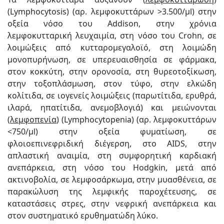
(Lymphocytosis) (αρ. λεμφοκυττάρων >3.500/μl) στην
οξεία νόσο του Addison, στην χρόνια
λεμφοκυτταρική λευχαιμία, στη νόσο του Crohn, σε
λοιμώξεις από κυτταρομεγαλοϊό, στη λοιμώδη
μονοπυρήνωση, σε υπερευαισθησία σε φάρμακα,
στον κοκκύτη, στην ορονοσία, στη θυρεοτοξίκωση,
στην τοξοπλάσμωση, στον τύφο, στην ελκώδη
κολίτιδα, σε ιογενείς λοιμώξεις (παρωτίτιδα, ερυθρά,
ιλαρά, ηπατίτιδα, ανεμοβλογιά) και μειώνονται
(
λεμφοπενία
) (Lymphocytopenia) (αρ. λεμφοκυττάρων
<750/μl) στην οξεία φυματίωση, σε
φλοιοεπινεφριδική διέγερση, στο AIDS, στην
απλαστική αναιμία, στη συμφορητική καρδιακή
ανεπάρκεια, στη νόσο του Hodgkin, μετά από
ακτινοβολία, σε λεμφοσάρκωμα, στην μυασθένεια, σε
παρακώλυση της λεμφικής παροχέτευσης, σε
καταστάσεις στρες, στην νεφρική ανεπάρκεια και
στον συστηματικό ερυθηματώδη λύκο.