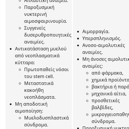
Απλαστική αναιμία.
Παροξυσμική
νυκτερινή
αιμοσφαιρινουρία.
Συγγενείς
Αιμορραγία.
δυσερυθροποιητικές
Υπερσπληνισμός.
αναιμίες.
Ανοσο-αιμολυτικές
Αντικατάσταση μυελού
αναιμίες.
από νεοπλασματικά
Μη άνοσες αιμολυτι
κύτταρα:
αναιμίες:
Πρωτοπαθείς νόσοι
από φάρμακα,
του stem cell.
χημικά προϊόντα
Μεταστατικά
βακτήρια ή παρά
κακοήθη
μηχανικά αίτια,
νεοπλάσματα.
προσθετικές
Μη αποδοτική
βαλβίδες,
αιμοποίηση:
μικρογγειοπαθη
Μυελοδυσπλαστικά
σύνδρομα.
σύνδρομα.
Παροξυσμική νυκτερ