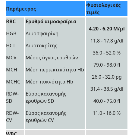
Φυσιολογικές
Παράμετρος
τιμές
RBC
Ερυθρά αιμοσφαίρια
4.20 - 6.20 Μ/μl
HGB
Αιμοσφαιρίνη
11.8 - 17.8 g/dl
HCT
Αιματοκρίτης
36.0 - 52.0 %
MCV
Μέσος όγκος ερυθρών
79.0 - 98.0 fl
MCH
Μέση περιεκτικότητα Hb
26.0 - 32.0 pg
MCHC
Μέση πυκνότητα Hb
31.4 - 38.5 g/dl
RDW-
Εύρος κατανομής
SD
ερυθρών SD
40.0 - 75.0 fl
RDW-
Εύρος κατανομής
11.0 - 16.0 %
CV
ερυθρών CV
WBC