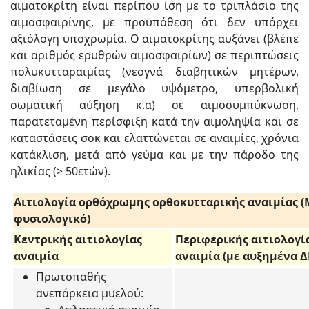
αιματοκρίτη είναι περίπου ίση με το τριπλάσιο της
αιμοσφαιρίνης, με προϋπόθεση ότι δεν υπάρχει
αξιόλογη υποχρωμία. Ο αιματοκρίτης αυξάνει (βλέπε
και αριθμός ερυθρών αιμοσφαιρίων) σε περιπτώσεις
πολυκυτταραιμίας (νεογνά διαβητικών μητέρων,
διαβίωση σε μεγάλο υψόμετρο, υπερβολική
σωματική αύξηση κ.α) σε αιμοσυμπύκνωση,
παρατεταμένη περίσφιξη κατά την αιμοληψία και σε
καταστάσεις σοκ και ελαττώνεται σε αναιμίες, χρόνια
κατάκλιση, μετά από γεύμα και με την πάροδο της
ηλικίας (> 50ετών).
Αιτιολογία ορθόχρωμης ορθοκυτταρικής αναιμίας (
φυσιολογικό
)
Κεντρικής αιτιολογίας
Περιφερικής αιτιολογί
αναιμία
αναιμία (με αυξημένα Δ
Πρωτοπαθής
ανεπάρκεια μυελού: