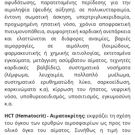
αφυδάτωσης, παρατεταμένης περίδεσης για την
αιμοληψία (ψευδής αύξηση), σε πολυκυτταραιμία,
έντονη σωματική άσκηση, υπερτριγλυκεριδαιμία,
προχωρημένη ηπατική νόσο, χρόνια αποφρακτική
πνευμονοπάθεια, συμφορητική καρδιακή ανεπάρκεια
και ελαττώνεται σε διάφορες αναιμίες, βαριές
αιμορραγίες, σε αιμόλυση (λοιμώδους,
φαρμακευτικής ή χημικής αιτιολογίας, εκτεταμένα
εγκαύματα, μετάγγιση ασύμβατου αίματος, τεχνητές
καρδιακές βαλβίδες), συστηματικά νοσήματα
(λέμφωμα, λευχαιμία, πολλαπλό μυέλωμα,
συστηματικό ερυθηματώδη λύκο, σαρκοείδωση,
καρκινώματα κ.α), κίρρωση του ήπατος, νεφρική
νόσο, υποθυρεοειδισμός, υποσιτισμός, εγκυμοσύνη
κ.α.
HCT (Hematocrit) - Αιματοκρίτης:
εκφράζει τη σχέση
του όγκου των ερυθρών αιμοσφαιρίων ως προς τον
ολικό όγκο του αίματος. Συνήθως η τιμή του