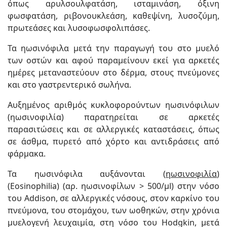
όπως αρυλσουλφατάση, ισταμινάση, όξινη
φωσφατάση, ριβονουκλεάση, καθεψίνη, λυσοζύμη,
πρωτεάσες και λυσοφωσφολιπάσες.
Τα ηωσινόφιλα μετά την παραγωγή του στο μυελό
των οστών και αφού παραμείνουν εκεί για αρκετές
ημέρες μεταναστεύουν στο δέρμα, στους πνεύμονες
και στο γαστρεντερικό σωλήνα.
Αυξημένος αριθμός κυκλοφορούντων ηωσινόφιλων
(ηωσινοφιλία) παρατηρείται σε αρκετές
παρασιτώσεις και σε αλλεργικές καταστάσεις, όπως
σε άσθμα, πυρετό από χόρτο και αντιδράσεις από
φάρμακα.
Τα ηωσινόφιλα αυξάνονται (
ηωσινοφιλία
)
(Eosinophilia) (αρ. ηωσινοφίλων > 500/μl) στην νόσο
του Addison, σε αλλεργικές νόσους, στον καρκίνο του
πνεύμονα, του στομάχου, των ωοθηκών, στην χρόνια
μυελογενή λευχαιμία, στη νόσο του Hodgkin, μετά