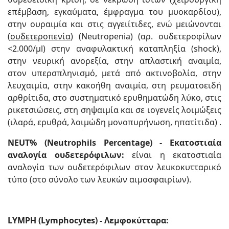
επέμβαση, εγκαύματα, έμφραγμα του μυοκαρδίου),
στην ουραιμία και στις αγγειίτιδες, ενώ μειώνονται
(
ουδετεροπενία
) (Neutropenia) (αρ. ουδετεροφίλων
<2.000/μl) στην αναφυλακτική καταπληξία (shock),
στην νευρική ανορεξία, στην απλαστική αναιμία,
στον υπερσπληνισμό, μετά από ακτινοβολία, στην
λευχαιμία, στην κακοήθη αναιμία, στη ρευματοειδή
αρθρίτιδα, στο συστηματικό ερυθηματώδη λύκο, στις
ρικετσιώσεις, στη σηψαιμία και σε ιογενείς λοιμώξεις
(ιλαρά, ερυθρά, λοιμώδη μονοπυρήνωση, ηπατίτιδα) .
NEUT% (Neutrophils Percentage) - Εκατοστιαία
αναλογία ουδετερόφιλων:
είναι η εκατοστιαία
αναλογία των ουδετερόφιλων στον λευκοκυτταρικό
τύπο (στο σύνολο των λευκών αιμοσφαιρίων).
LYMPH (Lymphocytes) - Λεμφοκύτταρα: