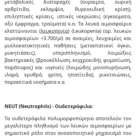
μεταβολικές διαταραχές (ουραιμία, ουρική
αρθρίτιδα, εκλαμψία, θυρεοειδική κρίση),
επιληπτικές κρίσεις, ιστικές νεκρώσεις (εγκαύματα,
οξύ έμφραγμα, τραύματα) κ.α. Τα λευκά αιμοσφαίρια
ελαττώνονται (
λευκοπενία
) (Leukopenia) (αρ. λευκών
αιμοσφαιρίων <3.700/μl) σε αναιμίες, λευχαιμίες και
μυελοκατακτητικές παθήσεις (μεταστατικοί όγκοι,
μυκητιάσεις), υπερσπληνισμό, λοιμώξεις
βακτηριακές (βρουκέλλωση, κεγχροειδής φυματίωση,
παράτυφος) και ιογενείς (λοιμώδης μονοπυρήνωση,
ιλαρά, ερυθρά, γρίπη, ηπατίτιδα), ρικετσιώσεις,
παρασιτικά νοσήματα κ.α
NEUT (Neutrophils) - Ουδετερόφιλα:
Τα ουδετερόφιλα πολυμορφοπύρηνα αποτελούν τον
μεγαλύτερο πληθυσμό των λευκών αιμοσφαιρίων με
σημαντικό ρόλο στον ανοσοποιητικό μηχανισμό του