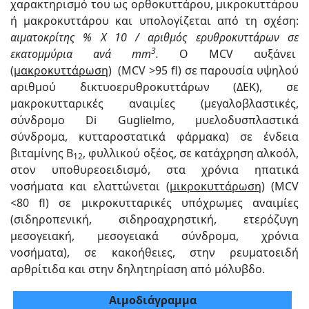
χαρακτηρισμό του ως ορθοκυττάρου, μικροκυττάρου
ή μακροκυττάρου και υπολογίζεται από τη σχέση:
αιματοκρίτης
%
Χ 10 / αριθμός ερυθροκυττάρων σε
3
εκατομμύρια ανά mm
.
Ο MCV αυξάνει
(
μακροκυττάρωση
) (MCV >95 fl) σε παρουσία υψηλού
αριθμού δικτυοερυθροκυττάρων (ΔΕΚ), σε
μακροκυτταρικές αναιμίες (μεγαλοβλαστικές,
σύνδρομο Di Guglielmo, μυελοδυσπλαστικά
σύνδρομα, κυτταροστατικά φάρμακα) σε ένδεια
βιταμίνης Β
, φυλλικού οξέος, σε κατάχρηση αλκοόλ,
12
στον υποθυρεοειδισμό, στα χρόνια ηπατικά
νοσήματα και ελαττώνεται (
μικροκυττάρωση
) (MCV
<80 fl) σε μικροκυτταρικές υπόχρωμες αναιμίες
(σιδηροπενική, σιδηροαχρηστική, ετερόζυγη
μεσογειακή, μεσογειακά σύνδρομα, χρόνια
νοσήματα), σε κακοήθειες, στην ρευματοειδή
αρθρίτιδα και στην δηλητηρίαση από μόλυβδο.
Αιμοδιάγραμμα