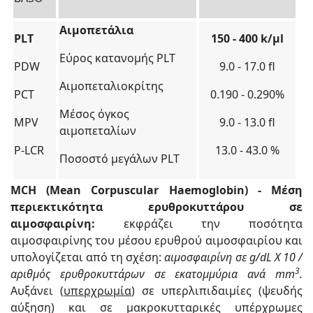
Αιμοπετάλια
PLT
150 - 400 k/μl
Εύρος κατανομής PLT
PDW
9.0 - 17.0 fl
Αιμοπεταλιοκρίτης
PCT
0.190 - 0.290%
Μέσος όγκος
MPV
9.0 - 13.0 fl
αιμοπεταλίων
P-LCR
13.0 - 43.0 %
Ποσοστό μεγάλων PLT
MCH (Mean Corpuscular Haemoglobin) - Μέση
περιεκτικότητα ερυθροκυττάρου σε
αιμοσφαιρίνη:
εκφράζει την ποσότητα
αιμοσφαιρίνης του μέσου ερυθρού αιμοσφαιρίου και
υπολογίζεται από τη σχέση:
αιμοσφαιρίνη σε g/dL Χ 10 /
3
αριθμός ερυθροκυττάρων σε εκατομμύρια ανά mm
.
Αυξάνει (
υπερχρωμία
) σε υπερλιπιδαιμίες (ψευδής
αύξηση) και σε μακροκυτταρικές υπέρχρωμες