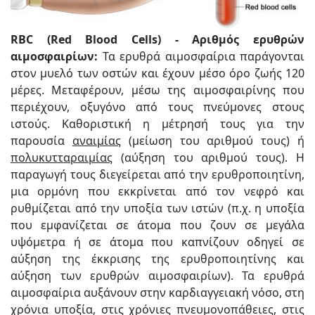
RBC (Red Blood Cells) - Αριθμός ερυθρών
αιμοσφαιρίων:
Τα ερυθρά αιμοσφαίρια παράγονται
στον μυελό των οστών και έχουν μέσο όρο ζωής 120
μέρες. Μεταφέρουν, μέσω της αιμοσφαιρίνης που
περιέχουν, οξυγόνο από τους πνεύμονες στους
ιστούς. Καθοριστική η μέτρησή τους για την
παρουσία
αναιμίας
(μείωση του αριθμού τους) ή
πολυκυτταραιμίας
(αύξηση του αριθμού τους). Η
παραγωγή τους διεγείρεται από την ερυθροποιητίνη,
μια ορμόνη που εκκρίνεται από τον νεφρό και
ρυθμίζεται από την υποξία των ιστών (π.χ. η υποξία
που εμφανίζεται σε άτομα που ζουν σε μεγάλα
υψόμετρα ή σε άτομα που καπνίζουν οδηγεί σε
αύξηση της έκκρισης της ερυθροποιητίνης και
αύξηση των ερυθρών αιμοσφαιρίων). Τα ερυθρά
αιμοσφαίρια αυξάνουν στην καρδιαγγειακή νόσο, στη
χρόνια υποξία, στις χρόνιες πνευμονοπάθειες, στις