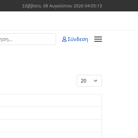
Σάββατο, 08 Αυγούστου 2026
04:05:13
ση
Σύνδεση
 more characters for results.
Εμφάνιση #