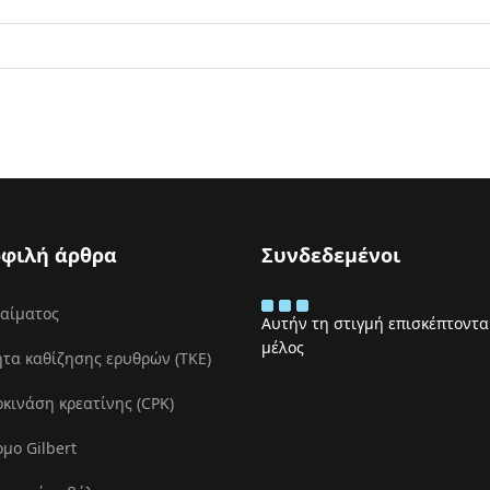
φιλή άρθρα
Συνδεδεμένοι
 αίματος
Αυτήν τη στιγμή επισκέπτονται
μέλος
τα καθίζησης ερυθρών (ΤΚΕ)
ινάση κρεατίνης (CPK)
μο Gilbert