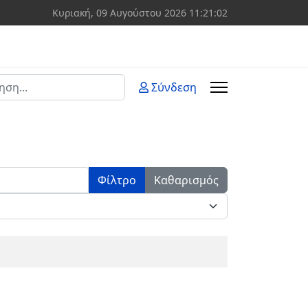
Κυριακή, 09 Αυγούστου 2026
11:21:02
ση
Σύνδεση
 more characters for results.
Φίλτρο
Καθαρισμός