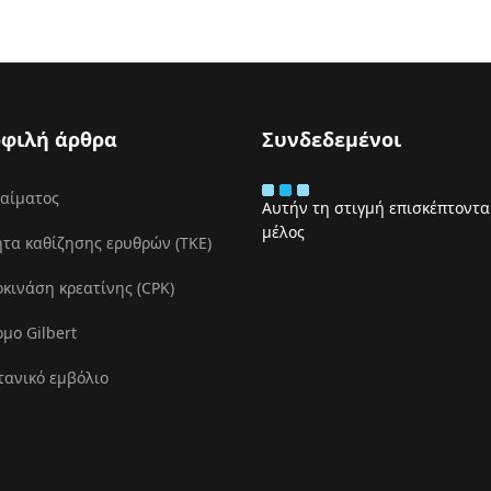
φιλή άρθρα
Συνδεδεμένοι
 αίματος
Αυτήν τη στιγμή επισκέπτονται
μέλος
τα καθίζησης ερυθρών (ΤΚΕ)
ινάση κρεατίνης (CPK)
μο Gilbert
τανικό εμβόλιο