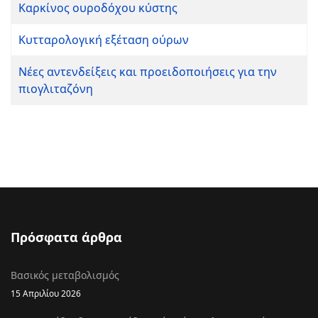
Καρκίνος ουροδόχου κύστης
Κυτταρολογική εξέταση ούρων
Νέες αντενδείξεις και προειδοποιήσεις για την
πιογλιταζόνη
Πρόσφατα άρθρα
Βασικός μεταβολισμός
15 Απριλίου 2026