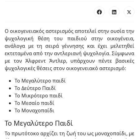
Ο οικογενειακός αστερισμός αποτελεί στην ουσία την
ψυχολογική θέση του παιδιού στην οικογένεια,
ανάλογα με τη σειρά γέννησης και έχει μελετηθεί
εκτεταμένα από την αντλεριανή ψυχολογία. Σύμφωνα
με τον Άλφρεντ Άντλερ, υπάρχουν πέντε βασικές
ψυχολογικές θέσεις στον οικογενειακό αστερισμό:
Το Μεγαλύτερο παιδί
Το Δεύτερο Παιδί
Το Μικρότερο παιδί
Το Μεσαίο παιδί
Το Μοναχοπαίδι
Το Μεγαλύτερο Παιδί
Το πρωτότοκο αρχίζει τη ζωή του ως μοναχοπαίδι, με