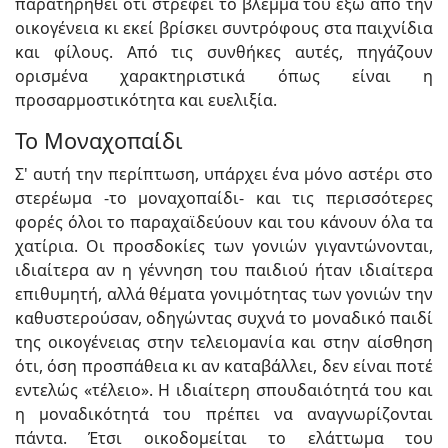
παρατηρηθεί ότι στρέφει το βλέμμα του έξω από την
οικογένεια κι εκεί βρίσκει συντρόφους στα παιχνίδια
και φίλους. Από τις συνθήκες αυτές, πηγάζουν
ορισμένα χαρακτηριστικά όπως είναι η
προσαρμοστικότητα και ευελιξία.
Το Μοναχοπαίδι
Σ' αυτή την περίπτωση, υπάρχει ένα μόνο αστέρι στο
στερέωμα -το μοναχοπαίδι- και τις περισσότερες
φορές όλοι το παραχαϊδεύουν και του κάνουν όλα τα
χατίρια. Οι προσδοκίες των γονιών γιγαντώνονται,
ιδιαίτερα αν η γέννηση του παιδιού ήταν ιδιαίτερα
επιθυμητή, αλλά θέματα γονιμότητας των γονιών την
καθυστερούσαν, οδηγώντας συχνά το μοναδικό παιδί
της οικογένειας στην τελειομανία και στην αίσθηση
ότι, όση προσπάθεια κι αν καταβάλλει, δεν είναι ποτέ
εντελώς «τέλειο». Η ιδιαίτερη σπουδαιότητά του και
η μοναδικότητά του πρέπει να αναγνωρίζονται
πάντα. Έτσι οικοδομείται το ελάττωμα του