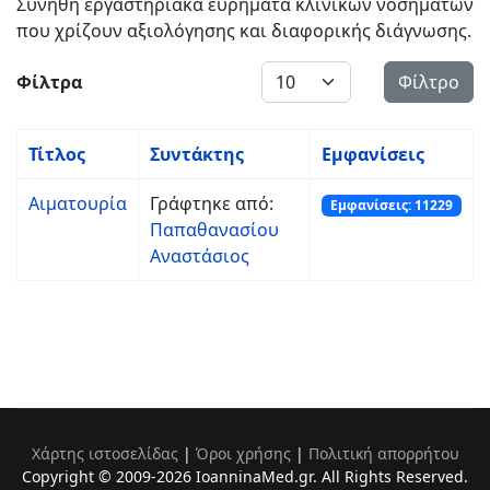
Συνήθη εργαστηριακά ευρήματα κλινικών νοσημάτων
που χρίζουν αξιολόγησης και διαφορικής διάγνωσης.
Εμφάνιση #
Φίλτρα
Φίλτρο
Τίτλος
Συντάκτης
Εμφανίσεις
Αιματουρία
Γράφτηκε από:
Εμφανίσεις: 11229
Παπαθανασίου
Αναστάσιος
Χάρτης ιστοσελίδας
|
Όροι χρήσης
|
Πολιτική απορρήτου
Copyright © 2009-2026 IoanninaMed.gr. All Rights Reserved.