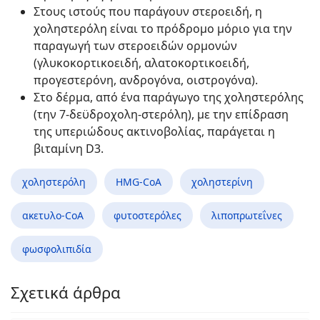
Στους ιστούς που παράγουν στεροειδή, η
χοληστερόλη είναι το πρόδρομο μόριο για την
παραγωγή των στεροειδών ορμονών
(γλυκοκορτικοειδή, αλατοκορτικοειδή,
προγεστερόνη, ανδρογόνα, οιστρογόνα).
Στο δέρμα, από ένα παράγωγο της χοληστερόλης
(την 7-δεϋδροχολη-στερόλη), με την επίδραση
της υπεριώδους ακτινοβολίας, παράγεται η
βιταμίνη D3.
χοληστερόλη
HMG-CoA
χοληστερίνη
ακετυλο-CoA
φυτοστερόλες
λιποπρωτεΐνες
φωσφολιπιδία
Σχετικά άρθρα