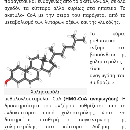
παράγεται και ενδογενώς από το ακετυλο-CoA, σε όλα
σχεδόν τα κύτταρα αλλά κυρίως στα ηπατικά. Το
ακετυλο- CoA με την σειρά του παράγεται από το
μεταβολισμό των λιπαρών οξέων και της γλυκόζης.
Το κύριο
ρυθμιστικό
ένζυμο στη
βιοσύνθεση της
χοληστερόλης
είναι η
αναγωγάση του
3-υδροξυ-3-
Χοληστερόλη
μεθυλογλουταρυλο- CoA (
HMG-CoA αναγωγάση
). Η
δραστηριότητα του ενζύμου ρυθμίζεται από τα
ενδοκυττάρια ποσά χοληστερόλης, ώστε να
διατηρείται σταθερή η συγκέντρωση της
χοληστερόλης στο κύτταρο. Αύξηση της