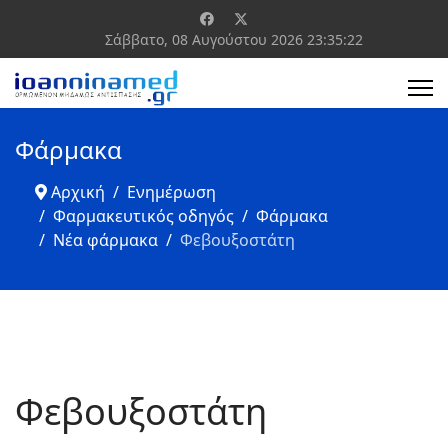
Σάββατο, 08 Αυγούστου 2026
23:35:22
Φάρμακα
Αρχική
Ενημέρωση
Φαρμακευτικός οδηγός
Φάρμακα
Νέα φάρμακα
Φεβουξοστάτη
Φεβουξοστάτη