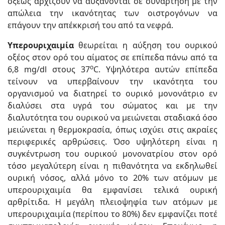
οξέως αρχίζουν να αυξάνονται σε συνάρτηση με την
απώλεια την ικανότητας των οιστρογόνων να
επάγουν την απέκκρισή του από τα νεφρά.
Υπερουριχαιμία
θεωρείται η αύξηση του ουρικού
οξέος στον ορό του αίματος σε επίπεδα πάνω από τα
ο
6,8 mg/dl στους 37
C. Υψηλότερα αυτών επίπεδα
τείνουν να υπερβαίνουν την ικανότητα του
οργανισμού να διατηρεί το ουρικό μονονάτριο εν
διαλύσει στα υγρά του σώματος και με την
διαλυτότητα του ουρικού να μειώνεται σταδιακά όσο
μειώνεται η θερμοκρασία, όπως ισχύει στις ακραίες
περιφερικές αρθρώσεις. Όσο υψηλότερη είναι η
συγκέντρωση του ουρικού μονονατρίου στον ορό
τόσο μεγαλύτερη είναι η πιθανότητα να εκδηλωθεί
ουρική νόσος, αλλά μόνο το 20% των ατόμων με
υπερουριχαιμία θα εμφανίσει τελικά ουρική
αρθρίτιδα. Η μεγάλη πλειοψηφία των ατόμων με
υπερουριχαιμία (περίπου το 80%) δεν εμφανίζει ποτέ