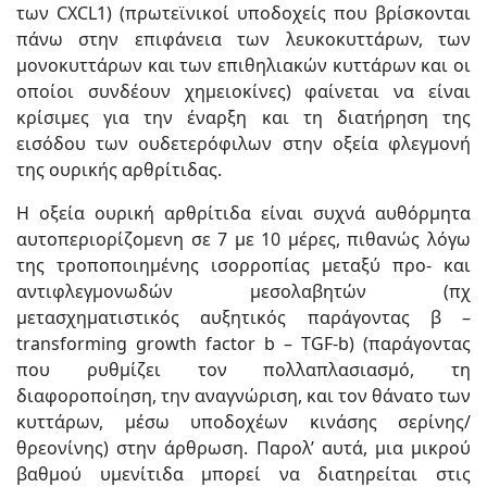
των CXCL1) (πρωτεϊνικοί υποδοχείς που βρίσκονται
πάνω στην επιφάνεια των λευκοκυττάρων, των
μονοκυττάρων και των επιθηλιακών κυττάρων και οι
οποίοι συνδέουν χημειοκίνες) φαίνεται να είναι
κρίσιμες για την έναρξη και τη διατήρηση της
εισόδου των ουδετερόφιλων στην οξεία φλεγμονή
της ουρικής αρθρίτιδας.
Η οξεία ουρική αρθρίτιδα είναι συχνά αυθόρμητα
αυτοπεριορίζομενη σε 7 με 10 μέρες, πιθανώς λόγω
της τροποποιημένης ισορροπίας μεταξύ προ- και
αντιφλεγμονωδών μεσολαβητών (πχ
μετασχηματιστικός αυξητικός παράγοντας β –
transforming growth factor b – TGF-b) (παράγοντας
που ρυθμίζει τον πολλαπλασιασμό, τη
διαφοροποίηση, την αναγνώριση, και τον θάνατο των
κυττάρων, μέσω υποδοχέων κινάσης σερίνης/
θρεονίνης) στην άρθρωση. Παρολ’ αυτά, μια μικρού
βαθμού υμενίτιδα μπορεί να διατηρείται στις