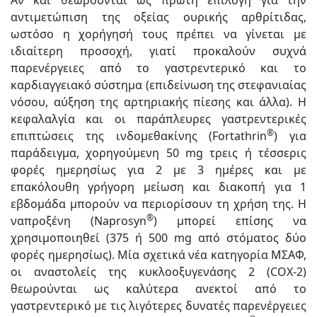
αντιμετώπιση της οξείας ουρικής αρθρίτιδας,
ωστόσο η χορήγησή τους πρέπει να γίνεται με
ιδιαίτερη προσοχή, γιατί προκαλούν συχνά
παρενέργειες από το γαστρεντερικό και το
καρδιαγγειακό σύστημα (επιδείνωση της στεφανιαίας
νόσου, αύξηση της αρτηριακής πίεσης και άλλα). Η
κεφαλαλγία και οι παράπλευρες γαστρεντερικές
®
επιπτώσεις της ινδομεθακίνης (Fortathrin
) για
παράδειγμα, χορηγούμενη 50 mg τρεις ή τέσσερις
φορές ημερησίως για 2 με 3 ημέρες και με
επακόλουθη γρήγορη μείωση και διακοπή για 1
εβδομάδα μπορούν να περιορίσουν τη χρήση της. Η
®
ναπροξένη (Naprosyn
) μπορεί επίσης να
χρησιμοποιηθεί (375 ή 500 mg από στόματος δύο
φορές ημερησίως). Μία σχετικά νέα κατηγορία ΜΣΑΦ,
οι αναστολείς της κυκλοοξυγενάσης 2 (COX-2)
θεωρούνται ως καλύτερα ανεκτοί από το
γαστρεντερικό με τις λιγότερες δυνατές παρενέργειες