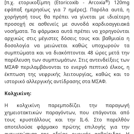
®
[π.χ. ετορικοξίμπη (Etoricoxib - Arcoxia
) 120mg
εφάπαξ ημερησίως για 7 ημέρες]. Παρόλα αυτά, η
χορήγησή τους θα πρέπει να γίνεται με ιδιαίτερη
προσοχή σε ασθενείς με συνοδά καρδιοαγγειακά
νοσήματα. Τα φάρμακα αυτά πρέπει να χορηγούνται
αρχικώς στις μέγιστες δόσεις τους και βαθμιαία η
δοσολογία να μειώνεται καθώς υποχωρούν τα
συμπτώματα και να διακόπτονται 48 ώρες μετά την
παρέλευση των συμπτωμάτων. Στις αντενδείξεις των
ΜΣΑΦ περιλαμβάνονται το ενεργό πεπτικό έλκος, η
έκπτωση της νεφρικής λειτουργίας, καθώς και το
ιστορικό αλλεργικής αντίδρασης στα ΜΣΑΦ.
Κολχικίνη:
Η κολχικίνη παρεμποδίζει την παραγωγή
χημειοτακτικών παραγόντων, που επάγονται από
τους κρυστάλλους και την IL-6. Στο παρελθόν
αποτελούσε φάρμακο πρώτης επιλογής για την
αντιμετώπιση της οξείας ουρικής αρθρίτιδας. Η