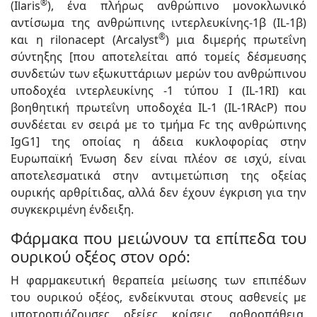
®
(Ilaris
), ένα πλήρως ανθρώπινο μονοκλωνικό
αντίσωμα της ανθρώπινης ιντερλευκίνης-1β (IL-1β)
®
και η rilonacept (Arcalyst
) μια διμερής πρωτεΐνη
σύντηξης [που αποτελείται από τομείς δέσμευσης
συνδετών των εξωκυττάριων μερών του ανθρώπινου
υποδοχέα ιντερλευκίνης -1 τύπου Ι (IL-1RI) και
βοηθητική πρωτεΐνη υποδοχέα IL-1 (IL-1RAcP) που
συνδέεται εν σειρά με το τμήμα Fc της ανθρώπινης
IgG1] της οποίας η άδεια κυκλοφορίας στην
Ευρωπαϊκή Ένωση δεν είναι πλέον σε ισχύ, είναι
αποτελεσματικά στην αντιμετώπιση της οξείας
ουρικής αρθρίτιδας, αλλά δεν έχουν έγκριση για την
συγκεκριμένη ένδειξη.
Φάρμακα που μειώνουν τα επίπεδα του
ουρικού οξέος στον ορό:
Η φαρμακευτική θεραπεία μείωσης των επιπέδων
του ουρικού οξέος, ενδείκνυται στους ασθενείς με
υποτροπιάζουσες οξείες κρίσεις, αρθροπάθεια,