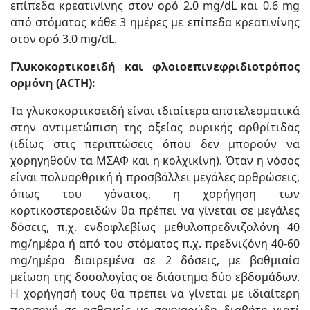
επίπεδα κρεατινίνης στον ορό 2.0 mg/dL και 0.6 mg
από στόματος κάθε 3 ημέρες με επίπεδα κρεατινίνης
στον ορό 3.0 mg/dL.
Γλυκοκορτικοειδή και φλοιοεπινεφριδιοτρόπος
ορμόνη (ACTH):
Τα γλυκοκορτικοειδή είναι ιδιαίτερα αποτελεσματικά
στην αντιμετώπιση της οξείας ουρικής αρθρίτιδας
(ιδίως στις περιπτώσεις όπου δεν μπορούν να
χορηγηθούν τα ΜΣΑΦ και η κολχικίνη). Όταν η νόσος
είναι πολυαρθρική ή προσβάλλει μεγάλες αρθρώσεις,
όπως του γόνατος, η χορήγηση των
κορτικοστεροειδών θα πρέπει να γίνεται σε μεγάλες
δόσεις, π.χ. ενδοφλεβίως μεθυλοπρεδνιζολόνη 40
mg/ημέρα ή από του στόματος π.χ. πρεδνιζόνη 40-60
mg/ημέρα διαιρεμένα σε 2 δόσεις, με βαθμιαία
μείωση της δοσολογίας σε διάστημα δύο εβδομάδων.
Η χορήγησή τους θα πρέπει να γίνεται με ιδιαίτερη
προσοχή σε ασθενείς με σακχαρώδη διαβήτη γιατί