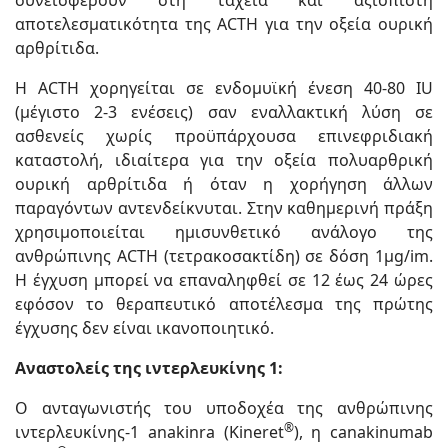
αποτελεσματικότητα της ACTH για την οξεία ουρική
αρθρίτιδα.
Η ACTH χορηγείται σε ενδομυϊκή ένεση 40-80 IU
(μέγιστο 2-3 ενέσεις) σαν εναλλακτική λύση σε
ασθενείς χωρίς προϋπάρχουσα επινεφριδιακή
καταστολή, ιδιαίτερα για την οξεία πολυαρθρική
ουρική αρθρίτιδα ή όταν η χορήγηση άλλων
παραγόντων αντενδείκνυται. Στην καθημερινή πράξη
χρησιμοποιείται ημισυνθετικό ανάλογο της
ανθρώπινης ΑCTH (τετρακοσακτίδη) σε δόση 1μg/im.
Η έγχυση μπορεί να επαναληφθεί σε 12 έως 24 ώρες
εφόσον το θεραπευτικό αποτέλεσμα της πρώτης
έγχυσης δεν είναι ικανοποιητικό.
Αναστολείς της ιντερλευκίνης 1:
Ο ανταγωνιστής του υποδοχέα της ανθρώπινης
®
ιντερλευκίνης-1 anakinra (Kineret
), η canakinumab