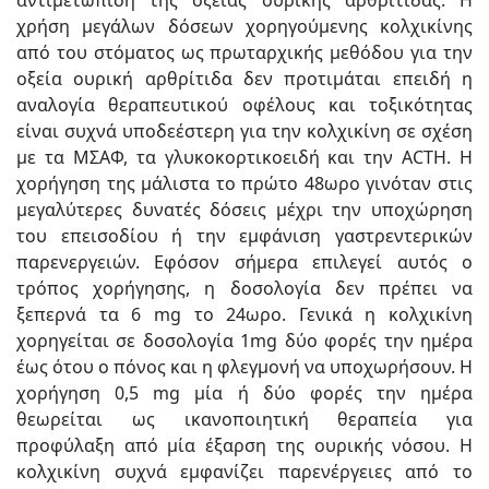
χρήση μεγάλων δόσεων χορηγούμενης κολχικίνης
από του στόματος ως πρωταρχικής μεθόδου για την
οξεία ουρική αρθρίτιδα δεν προτιμάται επειδή η
αναλογία θεραπευτικού οφέλους και τοξικότητας
είναι συχνά υποδεέστερη για την κολχικίνη σε σχέση
με τα ΜΣΑΦ, τα γλυκοκορτικοειδή και την ACTH. Η
χορήγηση της μάλιστα το πρώτο 48ωρο γινόταν στις
μεγαλύτερες δυνατές δόσεις μέχρι την υποχώρηση
του επεισοδίου ή την εμφάνιση γαστρεντερικών
παρενεργειών. Εφόσον σήμερα επιλεγεί αυτός ο
τρόπος χορήγησης, η δοσολογία δεν πρέπει να
ξεπερνά τα 6 mg το 24ωρο. Γενικά η κολχικίνη
χορηγείται σε δοσολογία 1mg δύο φορές την ημέρα
έως ότου ο πόνος και η φλεγμονή να υποχωρήσουν. Η
χορήγηση 0,5 mg μία ή δύο φορές την ημέρα
θεωρείται ως ικανοποιητική θεραπεία για
προφύλαξη από μία έξαρση της ουρικής νόσου. Η
κολχικίνη συχνά εμφανίζει παρενέργειες από το