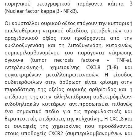
πυρηνικού μεταγραφικού παράγοντα κάππα β
(Nuclear factor kappa β - NFκB).
Οι κρύσταλλοι ουρικού οξέος επάγουν την κυτταρική
απελευθέρωση νιτρικού οξειδίου, μεταβολιτών του
αραχιδονικού οξέος που προέρχονται από την
κυκλοοξυγενάση και τη λιποξυγενάση, κυτοκινών,
συμπεριλαμβανομένου του παράγοντα νέκρωσης
όγκου-a (tumor necrosis factor-a – TNF-a),
ιντερλευκίνης-1, χημειοκίνης CXCL8 (IL-8) και
συγκεκριμένων μεταλλοπρωτεινασών. Η είσοδος
ουδετερόφιλων στην άρθρωση είναι κρίσιμη στην
πυροδότηση της οξείας ουρικής αρθρίτιδας και η
επίδραση της στην αλληλεπίδραση ουδετερόφιλων-
ενδοθηλιακών κυττάρων αντιπροσωπεύει πιθανώς
ένα σημαντικό πεδίο για τις προφυλακτικές και
θεραπευτικές επιδράσεις της κολχικίνης. Η CXCL8 και
οι συναφείς της χημειοκίνες που προσδένονται
στους υποδοχείς CXCR2 (συμπεριλαμβανομένων και