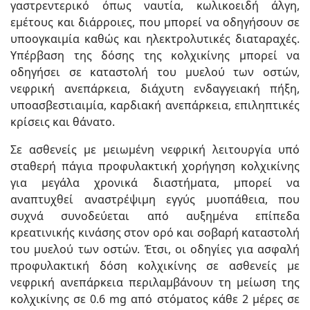
γαστρεντερικό όπως ναυτία, κωλικοειδή άλγη,
εμέτους και διάρροιες, που μπορεί να οδηγήσουν σε
υποογκαιμία καθώς και ηλεκτρολυτικές διαταραχές.
Υπέρβαση της δόσης της κολχικίνης μπορεί να
οδηγήσει σε καταστολή του μυελού των οστών,
νεφρική ανεπάρκεια, διάχυτη ενδαγγειακή πήξη,
υποασβεστιαιμία, καρδιακή ανεπάρκεια, επιληπτικές
κρίσεις και θάνατο.
Σε ασθενείς με μειωμένη νεφρική λειτουργία υπό
σταθερή πάγια προφυλακτική χορήγηση κολχικίνης
για μεγάλα χρονικά διαστήματα, μπορεί να
αναπτυχθεί αναστρέψιμη εγγύς μυοπάθεια, που
συχνά συνοδεύεται από αυξημένα επίπεδα
κρεατινικής κινάσης στον ορό και σοβαρή καταστολή
του μυελού των οστών. Έτσι, οι οδηγίες για ασφαλή
προφυλακτική δόση κολχικίνης σε ασθενείς με
νεφρική ανεπάρκεια περιλαμβάνουν τη μείωση της
κολχικίνης σε 0.6 mg από στόματος κάθε 2 μέρες σε