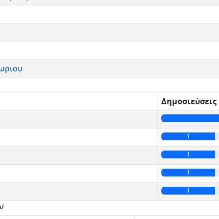
χωριου
Δημοσιεύσεις
1
1
1
1
ν