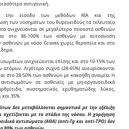
ρισσότερο αντιγονική.
 την είσοδο των μεθόδων RIA και της
ωση των νοσημάτων του θυρεοειδούς τα τελευταία
ατα ανιχνεύονται σε μεγαλύτερο ποσοστό ασθενών
νται στο 86-100% των ασθενών με αυτοάνοση
ν ασθενών με νόσο Graves χωρίς θεραπεία και στο
ίδημα.
τισωμάτων ανιχνεύονται επίσης και στο 10-15% των
 ατόμων. Λιγότερο συχνά (28-65%) ανευρίσκονται
και στο 28-50% των ασθενών με κακοήθη αναιμία. Η
 αντισωμάτων σε ασθενείς με μη-οργανοειδικά
ρθρίτιδα, συστηματικός ερυθηματώδης λύκος,
 και 35%.
άτων δεν μεταβάλλονται σημαντικά με την εξέλιξη
ι σχετίζονται με το στάδιο της νόσου. Η χορήγηση
ειδικά αντισώματα (ΑΘΑ) (anti-Tg και anti-ΤΡΟ) δεν
το 80% των ασθενών.