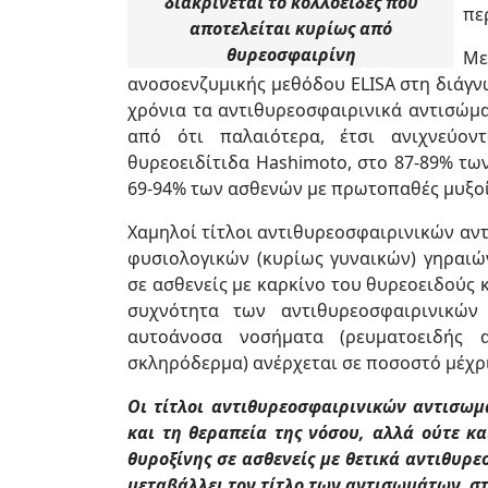
διακρίνεται το κολλοειδές που
πε
αποτελείται κυρίως από
θυρεοσφαιρίνη
Με
ανοσοενζυμικής μεθόδου ELISA στη διάγν
χρόνια τα αντιθυρεοσφαιρινικά αντισώμ
από ότι παλαιότερα, έτσι ανιχνεύο
θυρεοειδίτιδα Hashimoto, στο 87-89% τω
69-94% των ασθενών με πρωτοπαθές μυξο
Χαμηλοί τίτλοι αντιθυρεοσφαιρινικών αν
φυσιολογικών (κυρίως γυναικών) γηραιών
σε ασθενείς με καρκίνο του θυρεοειδούς 
συχνότητα των αντιθυρεοσφαιρινικών
αυτοάνοσα νοσήματα (ρευματοειδής α
σκληρόδερμα) ανέρχεται σε ποσοστό μέχρι
Οι τίτλοι αντιθυρεοσφαιρινικών αντισωμ
και τη θεραπεία της νόσου, αλλά ούτε κα
θυροξίνης σε ασθενείς με θετικά αντιθυρεο
μεταβάλλει τον τίτλο των αντισωμάτων, σ