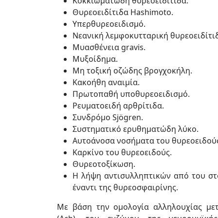
Κοκκιωματώδη θυρεοειδίτιδα.
Θυρεοειδίτιδα Hashimoto.
Υπερθυρεοειδισμό.
Νεανική λεμφοκυτταρική θυρεοειδίτι
Μυασθένεια gravis.
Μυξοίδημα.
Μη τοξική οζώδης βρογχοκήλη.
Κακοήθη αναιμία.
Πρωτοπαθή υποθυρεοειδισμό.
Ρευματοειδή αρθρίτιδα.
Συνδρόμο Sjögren.
Συστηματικό ερυθηματώδη λύκο.
Αυτοάνοσα νοσήματα του θυρεοειδού
Καρκίνο του θυρεοειδούς.
Θυρεοτοξίκωση.
Η λήψη αντισυλληπτικών από του στ
έναντι της θυρεοσφαιρίνης.
Με βάση την ομολογία αλληλουχίας μετ