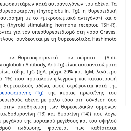
εμφοκυττάρων κατά αυτοαντιγόνων του αδένα. Τα
υρεοσφαιρίνη (thyroglobulin, Tg), η θυρεοειδική
 ταυτόσημη με το «μικροσωμιακό αντιγόνο») και ο
(thyroid stimulating hormone receptor, TSH-R).
νται για τον υπερθυρεοειδισμό στη νόσο Graves,
τίτλους, συνδέονται με τη θυρεοειδίτιδα Hashimoto
 αντιθυρεοσφαιρινικά αντισώματα (Anti-
yroglobulin Antibody, Anti-Tg) είναι αυτοαντισώματα
ρίως τάξης IgG (IgA, μέχρι 20% και IgM, λιγότερο
ό 1%) που προκαλούν φλεγμονή και καταστροφή
υ θυρεοειδούς αδένα, αφού στρέφονται κατά της
ρεοσφαιρίνης (Tg)
της κύριας πρωτεΐνης του
ρεοειδούς αδένα με ρόλο τόσο στη σύνθεση όσο
ι στην αποθήκευση των θυρεοειδικών ορμονών
ριιωδοθυρονίνη (Τ3) και θυροξίνη (Τ4)} που λόγω
υ μεγάλου της μοριακού μεγέθους και του υψηλού
θμού ιωδίωσης, φαίνεται πως καθίσταται