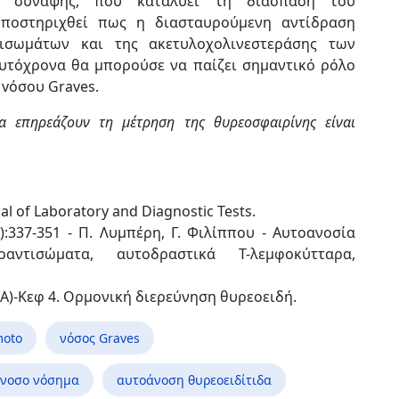
ής σύναψης, που καταλύει τη διάσπαση του
 υποστηριχθεί πως η διασταυρούμενη αντίδραση
τισωμάτων και της ακετυλοχολινεστεράσης των
υτόχρονα θα μπορούσε να παίζει σημαντικό ρόλο
 vόσου Graves.
τα επηρεάζουν τη μέτρηση της θυρεοσφαιρίνης είναι
al of Laboratory and Diagnostic Tests.
4):337-351 - Π. Λυμπέρη, Γ. Φιλίππου - Αυτοανοσία
οαντισώματα, αυτοδραστικά Τ-λεμφοκύτταρα,
 Α)-Κεφ 4. Ορμονική διερεύνηση θυρεοειδή.
moto
νόσος Graves
νοσο νόσημα
αυτοάνοση θυρεοειδίτιδα