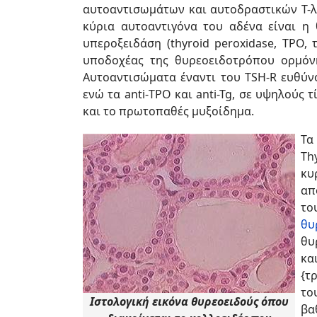
αυτοαντισωμάτων και αυτοδραστικών Τ-λ
κύρια αυτοαντιγόνα του αδένα είναι η θ
υπεροξειδάση (thyroid peroxidase, TPO,
υποδοχέας της θυρεοειδοτρόπου ορμόνης 
Αυτοαντισώματα έναντι του TSH-R ευθύνο
ενώ τα anti-ΤΡΟ και anti-Tg, σε υψηλούς 
και το πρωτοπαθές μυξοίδημα.
Τα
Th
κυ
απ
το
θυ
θυ
κα
{τ
το
Ιστολογική εικόνα θυρεοειδούς όπου
βα