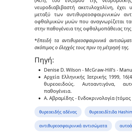
(Ach), του ενζύμου της νευρομυϊκ
νευροδιαβιβαστή ακετυλοχολίνη, έχει
μεταξύ των αντιθυρεοσφαιρινικών αν
οφθαλμικών μυών που αναγνωρίζεται τα
στην παθογένεια της οφθαλμοπάθειας της
*
Επειδή τα αντιθυρεοσφαιρινικά αντισώμα
σκόπιμος ο έλεγχός τους πριν τη μέτρησή της.
Πηγή:
Denise D. Wilson - McGraw-Hill’s - Manu
Αρχεία Ελληνικής Ιατρικής 1999, 16(
θυρεοειδούς. Αυτοαντιγόνα, αυτ
παθογένεια.
Α. Αβραμίδης - Ενδοκρινολογία (τόμος
θυρεοειδής αδένας
θυρεοειδίτιδα Hashi
αντιθυρεοσφαιρινικά αντισώματα
αυτοά