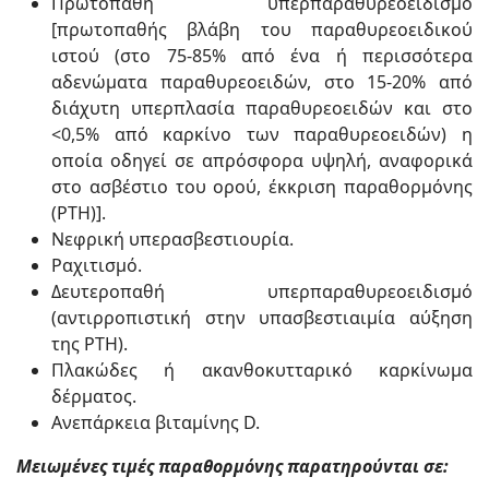
Πρωτοπαθή υπερπαραθυρεοειδισμό
[πρωτοπαθής βλάβη του παραθυρεοειδικού
ιστού (στο 75-85% από ένα ή περισσότερα
αδενώματα παραθυρεοειδών, στο 15-20% από
διάχυτη υπερπλασία παραθυρεοειδών και στο
<0,5% από καρκίνο των παραθυρεοειδών) η
οποία οδηγεί σε απρόσφορα υψηλή, αναφορικά
στο ασβέστιο του ορού, έκκριση παραθορμόνης
(PTH)].
Νεφρική υπερασβεστιουρία.
Ραχιτισμό.
Δευτεροπαθή υπερπαραθυρεοειδισμό
(αντιρροπιστική στην υπασβεστιαιμία αύξηση
της PTH).
Πλακώδες ή ακανθοκυτταρικό καρκίνωμα
δέρματος.
Ανεπάρκεια βιταμίνης D.
Μειωμένες τιμές παραθορμόνης παρατηρούνται σε: