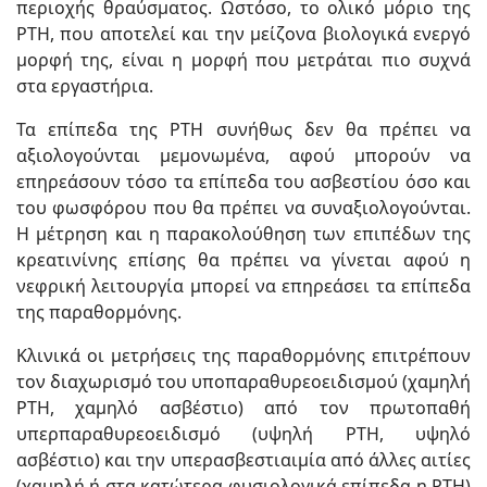
περιοχής θραύσματος. Ωστόσο, το ολικό μόριο της
ΡΤΗ, που αποτελεί και την μείζονα βιολογικά ενεργό
μορφή της, είναι η μορφή που μετράται πιο συχνά
στα εργαστήρια.
Τα επίπεδα της PTH συνήθως δεν θα πρέπει να
αξιολογούνται μεμονωμένα, αφού μπορούν να
επηρεάσουν τόσο τα επίπεδα του ασβεστίου όσο και
του φωσφόρου που θα πρέπει να συναξιολογούνται.
Η μέτρηση και η παρακολούθηση των επιπέδων της
κρεατινίνης επίσης θα πρέπει να γίνεται αφού η
νεφρική λειτουργία μπορεί να επηρεάσει τα επίπεδα
της παραθορμόνης.
Κλινικά οι μετρήσεις της παραθορμόνης επιτρέπουν
τον διαχωρισμό του υποπαραθυρεοειδισμού (χαμηλή
ΡΤΗ, χαμηλό ασβέστιο) από τον πρωτοπαθή
υπερπαραθυρεοειδισμό (υψηλή ΡΤΗ, υψηλό
ασβέστιο) και την υπερασβεστιαιμία από άλλες αιτίες
(χαμηλή ή στα κατώτερα φυσιολογικά επίπεδα η ΡΤΗ)