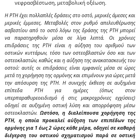
νεφρασβέστωση, μεταβολική οξέωση.
Η ΡΤΗ έχει πολλαπλές δράσεις στο οστό, μερικές άμεσες και
μερικές έμμεσες. Μεταβολές στον ρυθμό απελευθέρωσης
ασβεστίου από το οστό λόγω της δράσης της ΡΤΗ μπορεί
να παρατηρηθούν μέσα σε λίγα λεπτά. Οι χρόνιες
επιδράσεις της ΡΤΗ είναι η αύξηση του αριθμού των
οστικών κυττάρων, τόσο των οστεοβλαστών όσο και των
οστεοκλαστών, καθώς και η αύξηση της ανακατασκευής του
οστού: αυτές οι επιδράσεις είναι εμφανείς μέσα σε ώρες
μετά τη χορήγηση της ορμόνης και επιμένουν για ώρες μετά
την απόσυρση της ΡΤΗ. Η συνεχής έκθεση σε αυξημένα
επίπεδα ΡΤΗ για ημέρες (όπως στον
υπερπαραθυρεοειδισμό ή στις μακροχρόνιες εγχύσεις)
οδηγεί σε αυξημένη οστική λύση και απορρόφηση μέσω
οστεοκλαστών.
Ωστόσο, η διαλείπουσα χορήγηση της
ΡΤΗ, η οποία προκαλεί αύξηση των επιπέδων της
ορμόνης για 1 έως 2 ώρες κάθε μέρα, οδηγεί σε καθαρή
διέγερση του οστικού σχηματισμού παρά σε οστική