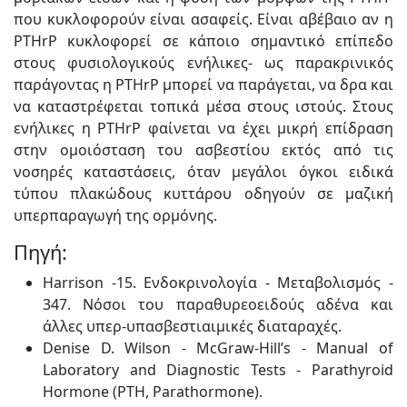
που κυκλοφορούν είναι ασαφείς. Είναι αβέβαιο αν η
PTHrP κυκλοφορεί σε κάποιο σημαντικό επίπεδο
στους φυσιολογικούς ενήλικες- ως παρακρινικός
παράγοντας η PTHrP μπορεί να παράγεται, να δρα και
να καταστρέφεται τοπικά μέσα στους ιστούς. Στους
ενήλικες η PTHrP φαίνεται να έχει μικρή επίδραση
στην ομοιόσταση του ασβεστίου εκτός από τις
νοσηρές καταστάσεις, όταν μεγάλοι όγκοι ειδικά
τύπου πλακώδους κυττάρου οδηγούν σε μαζική
υπερπαραγωγή της ορμόνης.
Πηγή:
Harrison -15. Ενδοκρινολογία - Μεταβολισμός -
347. Νόσοι του παραθυρεοειδούς αδένα και
άλλες υπερ-υπασβεστιαιμικές διαταραχές.
Denise D. Wilson - McGraw-Hill’s - Manual of
Laboratory and Diagnostic Tests - Parathyroid
Hormone (PTH, Parathormone).