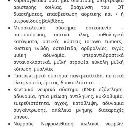
Καρδιαγγειακό σύστημα: υπέρταση, υπερτροφία
αριστερής κοιλίας, βράχυνση του QT
διαστήματος, επασβέστωση αορτικής και / ή
μιτροειδούς βαλβίδας.
Μυοσκελετικό σύστημα: οστεοπενία –
οστεοπόρωση, οστικά άλγη, παθολογικά
κατάγματα, οστικές κύστεις (brown tumors),
κυστική ινώδη οστειΐτιδα, αρθραλγίες, εγγύς
μυϊκή αδυναμία, υπεραντιδραστικά
αντανακλαστικά, μυϊκή ατροφία, εύκολη μυϊκή
κόπωση, μυαλγίες.
Γαστρεντερικό σύστημα: παγκρεατίτιδα, πεπτικά
έλκη, ναυτία, έμετος, δυσκοιλιότητα.
Κεντρικό νευρικό σύστημα (ΚΝΣ): εξάντληση,
αδυναμία, ήπια μείωση αντίληψης, κυκλοθυμία,
ευερεθιστότητα, άγχος, κατάθλιψη, αδυναμία
συγκέντρωσης, απώλεια μνήμης, διαταραχές
ύπνου.
Νεφρούς: Νεφρολιθίαση, κωλικοί νεφρών,