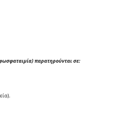
φωσφαταιμία) παρατηρούνται σε:
ία).