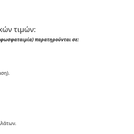
κών τιμών:
ρφωσφαταιμία) παρατηρούνται σε:
ση).
λάτων.