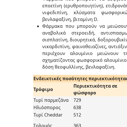
εποετίνη (ερυθροποιητίνη), ετιδρον
νιφεδιπίνη, κλύσματα φωσφορικώ
βενλαφαξίνη, βιταμίνη D.
Φάρμακα που μπορούν να μειώσουν
αναβολικά στεροειδή, αντισπασμω
σισπλατίνη, διουρητικά, δοξορουβικίν
νικαρδιπίνη, φαινοθειαζίνες, αντιόξ
περιέχουν αλουμίνιο μειώνουν 
σχηματίζοντας φωσφορικό αλουμίνιο,
δόση θεοφυλλίνης, βενλαφαξίνη.
Ενδεικτικές ποσότητες περιεκτικότητα
Περιεκτικότητα σε
Τρόφιμο
φώσφορο
Τυρί παρμεζάνα
729
Ηλιόσπορος
638
Τυρί Cheddar
512
Σολομός
363