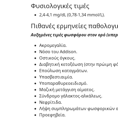
Φυσιολογικές τιμές
2,4-4,1 mg/dL (0,78-1,34 mmol/L).
Πιθανές ερμηνείες παθολογι
Αυξημένες τιμές φωσφόρου στον ορό (υπε
Ακρομεγαλία.
Νόσο του Addison.
Οστικούς όγκους.
Διαβητική κετοξέωση (στην πρώιμη φά
Επούλωση καταγμάτων.
Υπασβεστιαιμία.
Υποπαραθυρεοειδισμό.
Μαζική μετάγγιση αίματος.
Σύνδρομο γάλακτος-αλκάλεως.
Νεφρίτιδα.
Λήψη συμπληρωμάτων φωσφορικών α
Προεφηβεία.