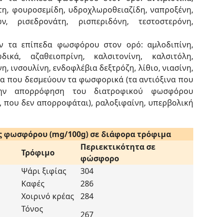
άτη, φουροσεμίδη, υδροχλωροθειαζίδη, ναπροξένη,
ν, ρισεδρονάτη, ρισπεριδόνη, τεστοστερόνη,
 τα επίπεδα φωσφόρου στον ορό: αμλοδιπίνη,
δικά, αζαθειοπρίνη, καλσιτονίνη, καλσιτόλη,
η, ινσουλίνη, ενδοφλέβια δεξτρόζη, λίθιο, νιασίνη,
ινα που δεσμεύουν τα φωσφορικά (τα αντιόξινα που
την απορρόφηση του διατροφικού φωσφόρου
 που δεν απορροφάται), ραλοξιφαίνη, υπερβολική
ς φωσφόρου (mg/100g) σε διάφορα τρόφιμα
Περιεκτικότητα σε
Τρόφιμο
φώσφορο
Ψάρι ξιφίας
304
Καφές
286
Χοιρινό κρέας
284
Τόνος
267