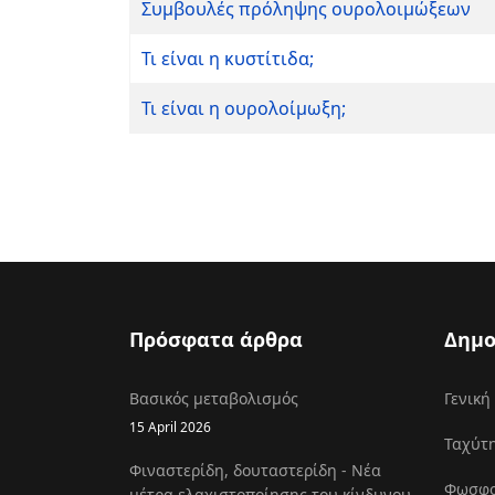
Συμβουλές πρόληψης ουρολοιμώξεων
Τι είναι η κυστίτιδα;
Τι είναι η ουρολοίμωξη;
Πρόσφατα άρθρα
Δημο
Βασικός μεταβολισμός
Γενική
15 April 2026
Ταχύτη
Φιναστερίδη, δουταστερίδη - Νέα
Φωσφοκ
μέτρα ελαχιστοποίησης του κίνδυνου