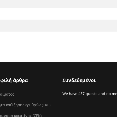
φιλή άρθρα
Συνδεδεμένοι
We have 457 guests and no m
 αίματος
τα καθίζησης ερυθρών (ΤΚΕ)
ινάση κρεατίνης (CPK)