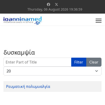
Thursday, 06 August 2026
19:36:59
δυσκαμψία
Enter Part of Title
Filter
Clear
Display #
Ρευματική πολυμυαλγία