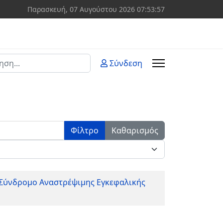
Παρασκευή, 07 Αυγούστου 2026
07:53:57
ση
Σύνδεση
 more characters for results.
Φίλτρο
Καθαρισμός
α Σύνδρομο Αναστρέψιμης Εγκεφαλικής