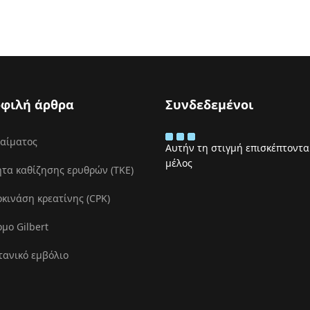
φιλή άρθρα
Συνδεδεμένοι
 αίματος
Αυτήν τη στιγμή επισκέπτονται
μέλος
τα καθίζησης ερυθρών (ΤΚΕ)
ινάση κρεατίνης (CPK)
μο Gilbert
τανικό εμβόλιο