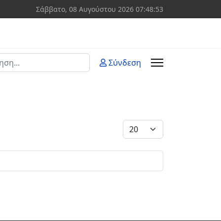
Σάββατο, 08 Αυγούστου 2026
07:48:53
ση
Σύνδεση
 more characters for results.
Εμφάνιση #