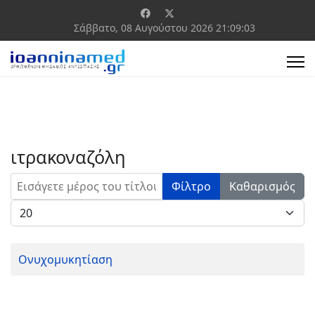
Σάββατο, 08 Αυγούστου 2026
21:09:03
ιτρακοναζόλη
Εισάγετε μέρος του τίτλου.
Φίλτρο
Καθαρισμός
Εμφάνιση #
Ονυχομυκητίαση