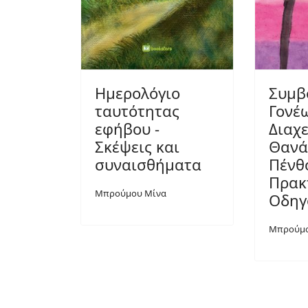
Ημερολόγιο
Συμβ
ταυτότητας
Γονέω
εφήβου -
Διαχ
Σκέψεις και
Θανά
συναισθήματα
Πένθο
Πρακ
Μπρούμου Μίνα
Οδηγ
Μπρούμο