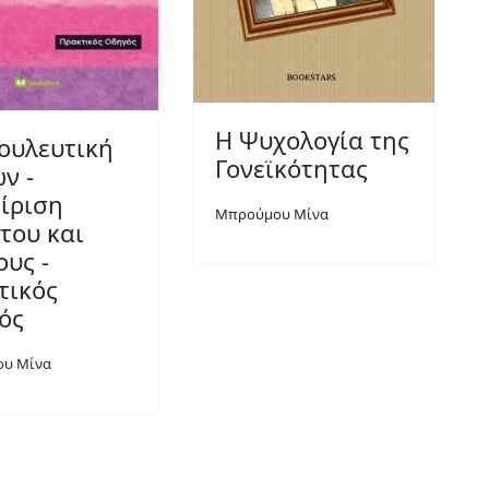
Η Ψυχολογία της
ουλευτική
Γονεϊκότητας
ν -
είριση
Μπρούμου Μίνα
του και
υς -
τικός
ός
υ Μίνα