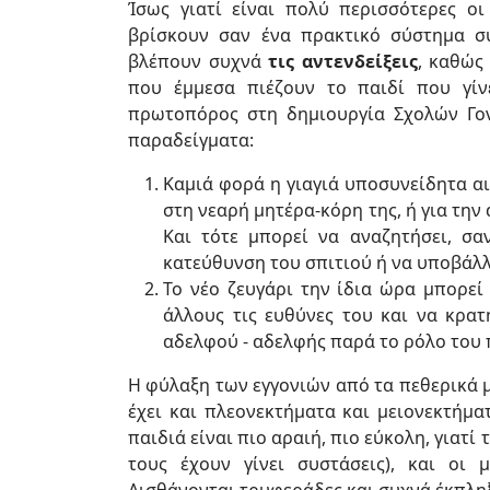
Ίσως γιατί είναι πολύ περισσότερες οι
βρίσκουν σαν ένα πρακτικό σύστημα συ
βλέπουν συχνά
τις αντενδείξεις
, καθώς
που έμμεσα πιέζουν το παιδί που γίν
πρωτοπόρος στη δημιουργία Σχολών Γον
παραδείγματα:
Καμιά φορά η γιαγιά υποσυνείδητα αι
στη νεαρή μητέρα-κόρη της, ή για την
Και τότε μπορεί να αναζητήσει, σ
κατεύθυνση του σπιτιού ή να υποβάλλ
Το νέο ζευγάρι την ίδια ώρα μπορεί
άλλους τις ευθύνες του και να κρατ
αδελφού - αδελφής παρά το ρόλο του 
Η φύλαξη των εγγονιών από τα πεθερικά μπ
έχει και πλεονεκτήματα και μειονεκτήμα
παιδιά είναι πιο αραιή, πιο εύκολη, γιατί 
τους έχουν γίνει συστάσεις), και οι μ