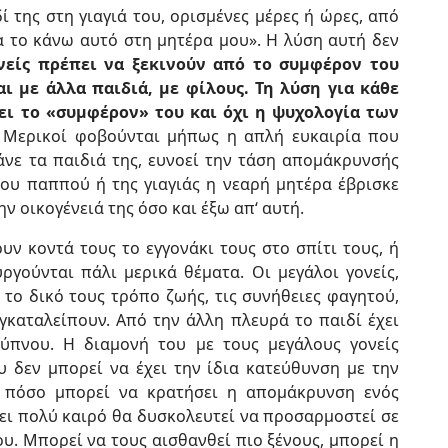
ί της στη γιαγιά του, ορισμένες μέρες ή ώρες, από
 το κάνω αυτό στη μητέρα μου». Η λύση αυτή δεν
νείς πρέπει να ξεκινούν από το συμφέρον του
αι με άλλα παιδιά, με φίλους. Τη λύση για κάθε
ει το «συμφέρον» του και όχι η ψυχολογία των
.
Μερικοί φοβούνται μήπως η απλή ευκαιρία που
νε τα παιδιά της, ευνοεί την τάση απομάκρυνσής
του παππού ή της γιαγιάς η νεαρή μητέρα έβρισκε
ν οικογένειά της όσο και έξω απ‘ αυτή.
υν κοντά τους το εγγονάκι τους στο σπίτι τους, ή
ργούνται πάλι μερικά θέματα. Οι μεγάλοι γονείς,
το δικό τους τρόπο ζωής, τις συνήθειες φαγητού,
εγκαταλείπουν. Από την άλλη πλευρά το παιδί έχει
 ύπνου. Η διαμονή του με τους μεγάλους γονείς
 δεν μπορεί να έχει την ίδια κατεύθυνση με την
, πόσο μπορεί να κρατήσει η απομάκρυνση ενός
ένει πολύ καιρό θα δυσκολευτεί να προσαρμοστεί σε
ου. Μπορεί να τους αισθανθεί πιο ξένους, μπορεί η