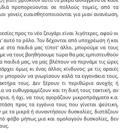
η γιατί βρίσκουν αυτά τα μικρά αλλαγμένα σε κάθε
ιδιά προπορεύονται σε πολλούς τομείς, από τα
οι γονείς ευαισθητοποιούνται για μιαν ανανέωση,
σίες προς το νέο ζευγάρι είναι λιγότερες, αφού οι
ι‘ αυτό το ρόλο. Τον δέχονται από υποχρέωση ή και
ε στα παιδιά μας τίποτ’ άλλο, μπορούμε να τους
ούμε να τους βοηθήσουμε τώρα θα μας εμπιστευθούν
α παιδιά μας, να μας βλέπουν να περνάμε τις ώρες
πάρχει όμως κι ένας άλλος κίνδυνος: με τις αραιές
μην μπορούν να γνωρίσουν καλά τα εγγονάκια τους,
ακτήρα τους. Δεν ξέρουν τι περιθώρια ανοχής ή
ια να ευθυγραμμίζουν και τη δική τους τακτική, αν
ρια, ή όχι, να τους αγοράζουν μικροπράγματα κ.α.
τάση προς τα εγγόνια τους που γίνεται ψεύτικη,
 με τα μικρά ή συναντήσουν δυσκολίες, διστάζουν
πό φόβο μήπως μια και ομολογούν δυσκολίες, δεν
ους.