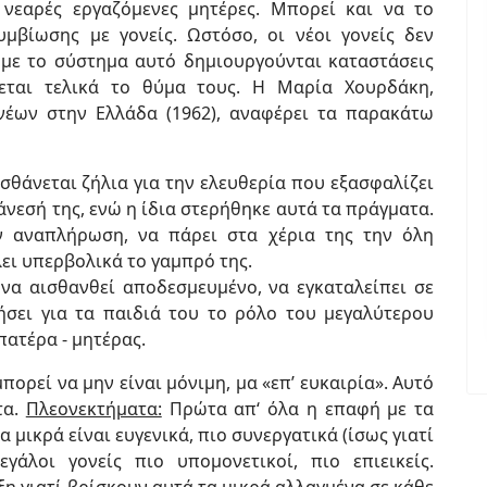
 νεαρές εργαζόμενες μητέρες. Μπορεί και να το
μβίωσης με γονείς. Ωστόσο, οι νέοι γονείς δεν
 με το σύστημα αυτό δημιουργούνται καταστάσεις
εται τελικά το θύμα τους. Η Μαρία Χουρδάκη,
έων στην Ελλάδα (1962), αναφέρει τα παρακάτω
σθάνεται ζήλια για την ελευθερία που εξασφαλίζει
 άνεσή της, ενώ η ίδια στερήθηκε αυτά τα πράγματα.
αν αναπλήρωση, να πάρει στα χέρια της την όλη
ει υπερβολικά το γαμπρό της.
 να αισθανθεί αποδεσμευμένο, να εγκαταλείπει σε
ήσει για τα παιδιά του το ρόλο του μεγαλύτερου
πατέρα - μητέρας.
ορεί να μην είναι μόνιμη, μα «επ’ ευκαιρία». Αυτό
τα.
Πλεονεκτήματα:
Πρώτα απ‘ όλα η επαφή με τα
τα μικρά είναι ευγενικά, πιο συνεργατικά (ίσως γιατί
εγάλοι γονείς πιο υπομονετικοί, πιο επιεικείς.