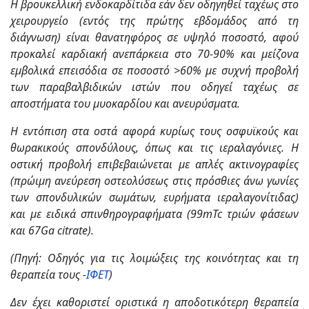
Η βρουκελλική ενδοκαρδίτιδα εάν δεν οδηγηθεί ταχέως στο
χειρουργείο (εντός της πρώτης εβδομάδος από τη
διάγνωση) είναι θανατηφόρος σε υψηλό ποσοστό, αφού
προκαλεί καρδιακή ανεπάρκεια στο 70-90% και μείζονα
εμβολικά επεισόδια σε ποσοστό >60% με συχνή προβολή
των παραβαλβιδικών ιστών που οδηγεί ταχέως σε
αποστήματα του μυοκαρδίου και ανευρύσματα.
Η εντόπιση στα οστά αφορά κυρίως τους οσφυϊκούς και
θωρακικούς σπονδύλους, όπως και τις ιεραλαγόνιες. Η
οστική προβολή επιβεβαιώνεται με απλές ακτινογραφίες
(πρώιμη ανεύρεση οστεολύσεως στις πρόσθιες άνω γωνίες
των σπονδυλικών σωμάτων, ευρήματα ιεραλαγονίτιδας)
και με ειδικά σπινθηρογραφήματα (99mTc τριών φάσεων
και 67Ga citrate).
(Πηγή: Οδηγός για τις λοιμώξεις της κοινότητας και τη
θεραπεία τους -
ΙΦΕΤ
)
Δεν έχει καθοριστεί οριστικά η αποδοτικότερη θεραπεία