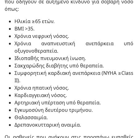
που οδηγούν σε αυξημένο κίνδυνο για σοβαρή νόσο
όπως:
Ηλικία ≥65 ετών.
BMI >35.
Χρόνια νεφρική νόσος.
Χρόνια αναπνευστική ανεπάρκεια υπό
οξυγονοθεραπεία.
Ιδιοπαθής πνευμονική ίνωση.
Σακχαρώδης διαβήτης υπό θεραπεία.
Συμφορητική καρδιακή ανεπάρκεια (ΝΥΗΑ ≥Class
II).
Χρόνια ηπατική νόσος.
Καρδιαγγειακή νόσος.
Αρτηριακή υπέρταση υπό θεραπεία.
Εγκυμοσύνη δευτέρου τριμήνου.
Θαλασσαιμία.
Δρεπανοκυτταρική αναιμία.
Οι ασθενείς που ανήκουν στις παραπάνω ευπαθείς