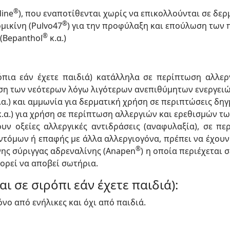
®
dine
), που εναποτίθενται χωρίς να επικολλούνται σε δερ
®
μικίνη (Pulvo47
) για την προφύλαξη και επούλωση των 
®
(Bepanthol
κ.α.)
όπια εάν έχετε παιδιά) κατάλληλα σε περίπτωση αλλερ
ση των νεότερων λόγω λιγότερων ανεπιθύμητων ενεργειών 
.α.) και αμμωνία για δερματική χρήση σε περιπτώσεις δηγ
.α.) για χρήση σε περίπτωση αλλεργιών και ερεθισμών τ
ουν οξείες αλλεργικές αντιδράσεις (αναφυλαξία), σε
όμων ή επαφής με άλλα αλλεργιογόνα, πρέπει να έχουν π
®
ης σύριγγας αδρεναλίνης (Anapen
) η οποία περιέχεται
ορεί να αποβεί σωτήρια.
ι σε σιρόπι εάν έχετε παιδιά):
όνο από ενήλικες και όχι από παιδιά.