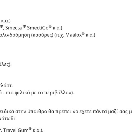
κ.α.)
®
®
®
, Smecta
SmectiGo
κ.α.)
®
λινδρόμηση (καούρες) (π.χ. Maalox
κ.α.)
λες).
πλάστ.
- πιο φιλικά με το περιβάλλον).
, ειδικά στην ύπαιθρο θα πρέπει να έχετε πάντα μαζί σας
κάτωθι:
®
χ. Travel Gum
κ.α.).