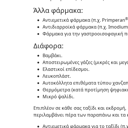
Άλλα φάρμακα:
®
Αντιεμετικά φάρμακα (π.χ. Primperan
Αντιδιαρροϊκά φάρμακα (π.χ. Imodium
Φάρμακα για την γαστpοοισοφαγική πα
Διάφορα:
Βαμβάκι.
Αποστειρωμένες γάζες (μικρές και μεγά
Ελαστικοί επίδεσμοι.
Λευκοπλάστ.
Αυτοκόλλητα επιθέματα τύπου χανζα
Θερμόμετρα (κατά προτίμηση ψηφιακά 
Μικρό ψαλίδι.
Επιπλέον σε κάθε σας ταξίδι και εκδρομή
περιλαμβάνει πέρα των παραπάνω και τα 
Αντιεμετικά φάρμακα για το ταξίδι (π.