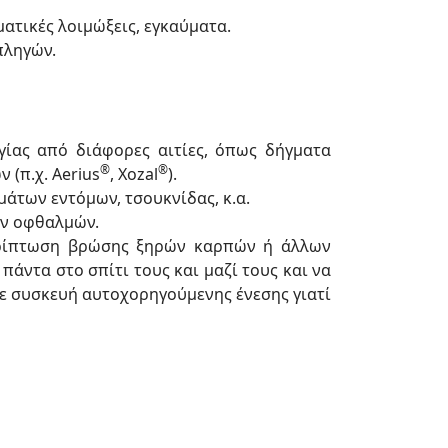
ματικές λοιμώξεις, εγκαύματα.
πληγών.
γίας από διάφορες αιτίες, όπως δήγματα
®
®
(π.χ. Aerius
, Xozal
).
μάτων εντόμων, τσουκνίδας, κ.α.
ων οφθαλμών.
 περίπτωση βρώσης ξηρών καρπών ή άλλων
άντα στο σπίτι τους και μαζί τους και να
 σε συσκευή αυτοχορηγούμενης ένεσης γιατί