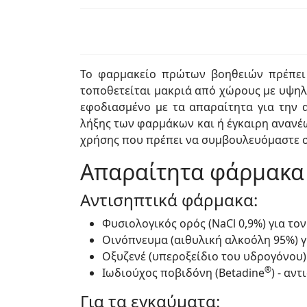
Το φαρμακείο πρώτων βοηθειών πρέπει ν
τοποθετείται μακριά από χώρους με υψηλή
εφοδιασμένο με τα απαραίτητα για την α
λήξης των φαρμάκων και ή έγκαιρη ανανέω
χρήσης που πρέπει να συμβουλευόμαστε σ
Απαραίτητα φάρμακα 
Αντισηπτικά φάρμακα:
Φυσιολογικός ορός (NaCl 0,9%) για τ
Οινόπνευμα (αιθυλική αλκοόλη 95%) γ
Οξυζενέ (υπεροξείδιο του υδρογόνου)
®
Ιωδιούχος ποβιδόνη (Betadine
) - αν
Για τα εγκαύματα: