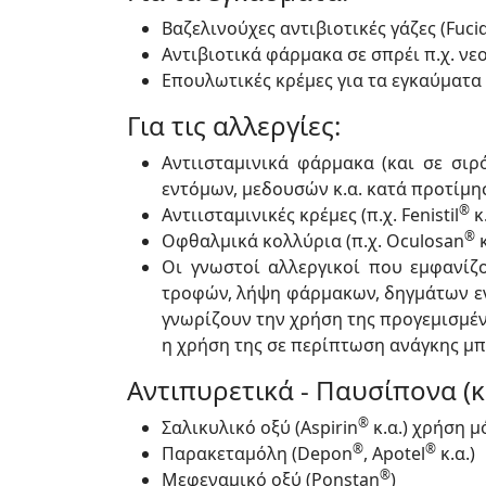
Βαζελινούχες αντιβιοτικές γάζες (Fuci
Αντιβιοτικά φάρμακα σε σπρέι π.χ. νεο
Επουλωτικές κρέμες για τα εγκαύματα 
Για τις αλλεργίες:
Αντιισταμινικά φάρμακα (και σε σιρ
εντόμων, μεδουσών κ.α. κατά προτίμη
®
Αντιισταμινικές κρέμες (π.χ. Fenistil
κ
®
Οφθαλμικά κολλύρια (π.χ. Oculosan
κ
Οι γνωστοί αλλεργικοί που εμφανίζ
τροφών, λήψη φάρμακων, δηγμάτων εντ
γνωρίζουν την χρήση της προγεμισμέν
η χρήση της σε περίπτωση ανάγκης μπ
Αντιπυρετικά - Παυσίπονα (κα
®
Σαλικυλικό οξύ (Aspirin
κ.α.) χρήση μ
®
®
Παρακεταμόλη (Depon
, Apotel
κ.α.)
®
Μεφεναμικό οξύ (Ponstan
)