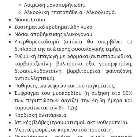
Λοιμώδη μονοπυρήνωση.
Αλκοολική ηπατοπάθεια - Αλκοολισμό.
Νόσος Crohn.
Συστηματικό ερυθηματώδη λύκο.
Νόσοι αποθήκευσης γλυκογόνου.
Υπερθυρεοειδισμό (σπάνια θα υπερβένει το
διπλάσιο της ανώτερης φυσιολογικής τιμής).
Ενζυμική επαγωγή με φάρμακα (αντισπασμωδικά,
καρβαμαζεπίνη, βαλπροϊκό οξύ, γουαρφαρίνη,
διφαινυλυδαντοΐνη, βαρβιτουρικά, φαιναζόνη,
αντισυλληπτικά).
Παθήσειςτων νεφρών και του παγκρέατος.
Έμφραγμα του μυοκαρδίου (η αύξηση στο 50%
των περιπτώσεων αρχίζει την 4η-5η ήμερα και
κορυφιίινεται την 8η- 12η).
Καρδιακή ανεπάρκεια.
Ιστικές βλάβες (τραυματισμοί, ακτινοθεραπεία).
Μερικές φορές σε καρκίνο του προστάτη.