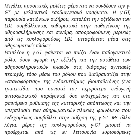
Μεγάλες προοπτικές μελέτες φέρονται να συνδέουν την γ-
GT με μελλοντικά καρδιαγγειακά νοσήματα. Η γ-GT,
παρουσία κατιόντων σιδήρου, καταλύει την οξείδωση των
LDL συμβάλλοντας καθοριστικά στην παθογένεση της
αθηροσκλήρυνσης και συνάμα, απορροφούμενη μερικώς
από τις κυκλοφορούσες LDL, μεταφέρεται μέσα στις
αθηρωματικές πλάκες.
Επιπλέον η γ-GT φαίνεται να παίζει έναν παθογενετικό
ρόλο, όσον αφορά την εξέλιξη και την αστάθεια των
αθηροσκληρυντικών πλακών στις διάφορες αγγειακές
περιοχές, τόσο μέσω του ρόλου που διαδραματίζει στην
«επαναφόρτιση» της ενδοκυττάριας γλουταθειόνης (ένα
τριπεπτίδιο που συνιστά τον ισχυρότερο ενδογενή
αντιοξειδωτικό παράγοντα) όσο ενδεχομένως και στο
φαινόμενο ρύθμισης της κυτταρικής απόπτωσης και την
υπερπλασία των αθηρωματικών πλακών, φαινόμενο που
ενδεχομένως συμβάλλει στην αύξηση της γ-GT. Με άλλα
λόγια, μέρος της κυκλοφορούσας γ-GT μπορεί να
προέρχεται από τις εν λειτουργία ευρισκόμενες