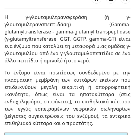
Η γ-γλουταμυλτρανσφεράση (ή γ-
γλουταμυλτρανσπεπτιδάση) {Gamma-
glutamyltransferase - gamma-glutamyl transpeptidase
(γ-glutamyltransferase, GGT, GGTP, gamma-GT} είναι
ένα ένζυμο που καταλύει τη μεταφορά μιας ομάδας γ-
γλουταμυλίου από ένα γ-γλουταμυλοπεπτίδιο σε ένα
άλλο πεπτίδιο ή αμινοξύ ή στο νερό.
Το ένζυμο είναι πρωτίστως συνδεδεμένο με την
πλασματική μεμβράνη των κυττάρων εκείνων που
επιδεικνύουν μεγάλη εκκριτική ή απορροφητική
ικανότητα, όπως είναι τα ηπατοκύτταρα (στις
ενδοχοληφόρες επιφάνειες), τα επιθηλιακά κύτταρα
των εγγύς εσπειραμένων νεφρικών σωληναρίων
(μέγιστες συγκεντρώσεις του ενζύμου), τα εντερικά
επιθηλιακά κύτταρα και ο προστάτης.