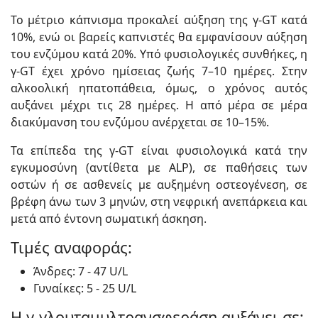
Το μέτριο κάπνισμα προκαλεί αύξηση της γ-GT κατά
10%, ενώ οι βαρείς καπνιστές θα εμφανίσουν αύξηση
του ενζύμου κατά 20%. Υπό φυσιολογικές συνθήκες, η
γ-GT έχει χρόνο ημίσειας ζωής 7–10 ημέρες. Στην
αλκοολική ηπατοπάθεια, όμως, ο χρόνος αυτός
αυξάνει μέχρι τις 28 ημέρες. Η από μέρα σε μέρα
διακύμανση του ενζύμου ανέρχεται σε 10–15%.
Τα επίπεδα της γ-GT είναι φυσιολογικά κατά την
εγκυμοσύνη (αντίθετα με ALP), σε παθήσεις των
οστών ή σε ασθενείς με αυξημένη οστεογένεση, σε
βρέφη άνω των 3 μηνών, στη νεφρική ανεπάρκεια και
μετά από έντονη σωματική άσκηση.
Τιμές αναφοράς:
Άνδρες: 7 - 47 U/L
Γυναίκες: 5 - 25 U/L
Η γ-γλουταμυλτρανσφεράση αυξάνει σε: