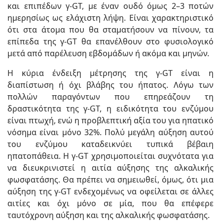
και επιπέδων γ-GT, με έναν ουδό όμως 2–3 ποτών
ημερησίως ως ελάχιστη λήψη. Είναι χαρακτηριστικό
ότι στα άτομα που θα σταματήσουν να πίνουν, τα
επίπεδα της γ-GT θα επανέλθουν στο φυσιολογικό
μετά από παρέλευση εβδομάδων ή ακόμα και μηνών.
Η κύρια ένδειξη μέτρησης της γ-GT είναι η
διαπίστωση ή όχι βλάβης του ήπατος. Λόγω των
πολλών παραγόντων που επηρεάζουν τη
δραστικότητα της γ-GT, η ειδικότητα του ενζύμου
είναι πτωχή, ενώ η προβλεπτική αξία του για ηπατικό
νόσημα είναι μόνο 32%. Πολύ μεγάλη αύξηση αυτού
του ενζύμου καταδεικνύει τυπικά βέβαιη
ηπατοπάθεια. Η γ-GT χρησιμοποιείται συχνότατα για
να διευκρινιστεί η αιτία αύξησης της αλκαλικής
φωσφατάσης. Θα πρέπει να σημειωθεί, όμως, ότι μια
αύξηση της γ-GT ενδεχομένως να οφείλεται σε άλλες
αιτίες και όχι μόνο σε μία, που θα επέφερε
ταυτόχρονη αύξηση και της αλκαλικής φωσφατάσης.