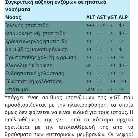
Συγκριτική αύξηση ενζύμων σε ηπατικά
νοσήματα
Νόσος
ALT
AST
γGT
ALP
Ιογενής ηπατίτιδα
+++
+++
++
Φ/+
Φαρμακευτική ηπατίτιδα
++
++
++
Φ/+
Χρόνια ενεργός ηπατίτιδα
++
++
++
++
Λοιμώδης μονοπυρήνωση
++
++
++
Φ
Πρωτοπαθής χολική κίρρωση
++
++
+++
++
Αλκοολική κίρρωση
Φ
++
+++
Φ/+
Ενδοηπατική χολόσταση
++
++
+++
++
Εξωηπατική χολόσταση
++
++
+++
+++
Ηπάτωμα
Φ/+
++
++
++
Υπάρχει ένας αριθμός ισοενζύμων της γ-GT που
προσδιορίζονται με την ηλεκτροφόρηση, τα οποία
όμως δεν φαίνεται να είναι ειδικά για τους ιστούς. Η
απελευθέρωση της γ-GT από τα κύτταρα αρχικά
σχετίζεται με την απελευθέρωσή της από τα
θραύσματα των κυτταρικών μεμβρανών. Οι νεφροί