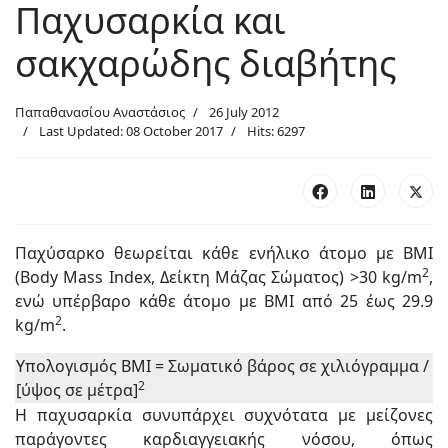
Παχυσαρκία και
σακχαρώδης διαβήτης
Παπαθανασίου Αναστάσιος
26 July 2012
Last Updated: 08 October 2017
Hits: 6297
Παχύσαρκο θεωρείται κάθε ενήλικο άτομο με ΒΜΙ
2
(Body Mass Index, Δείκτη Μάζας Σώματος) >30 kg/m
,
ενώ υπέρβαρο κάθε άτομο με ΒΜΙ από 25 έως 29.9
2
kg/m
.
Υπολογισμός ΒΜΙ = Σωματικό βάρος σε χιλιόγραμμα /
2
[ύψος σε μέτρα]
Η παχυσαρκία συνυπάρχει συχνότατα με μείζονες
παράγοντες καρδιαγγειακής νόσου, όπως