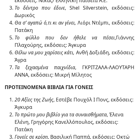
εκδόσεις: Νίκας/ Ελληνική παιδεία Α.Ε.
Το δέντρο που έδινε
, Shel Silverstein, εκδόσεις:
Δωρικός
Θα σ’ αγαπώ ό,τι κι αν γίνει,
Λιόρι Ντέμπι, εκδόσεις:
Πατάκη
Το φύλλο που δεν ήθελε να πέσει
,Γιάννης
Πλαχούρης, εκδόσεις: Άγκυρα
Θέλω να μου χαρίσεις κάτι,
Ανθή Δοξιάδη, εκδόσεις:
Άγρα
Τα ξεχασμένα παιχνίδια
, ΓΚΡΙΤΖΑΛΑ-ΛΑΟΥΤΑΡΗ
ΑΝΝΑ, εκδόσεις: Μικρή Μίλητος
ΠΡΟΤΕΙΝΟΜΕΝΑ ΒΙΒΛΙΑ ΓΙΑ ΓΟΝΕΙΣ
20 Αξίες της Ζωής
, Εστέβε Πουχόλ Ι Πονς, εκδόσεις:
Άγκυρα
Το πρώτο μου βιβλίο για τα συναισθήματα
, Έλενα
Ελένη, Γρηγόρης Κανελλόπουλος, εκδόσεις:
Πατάκη
Γονείς σε κρίση
, Βασιλική Παππά, εκδόσεις: Οκτώ