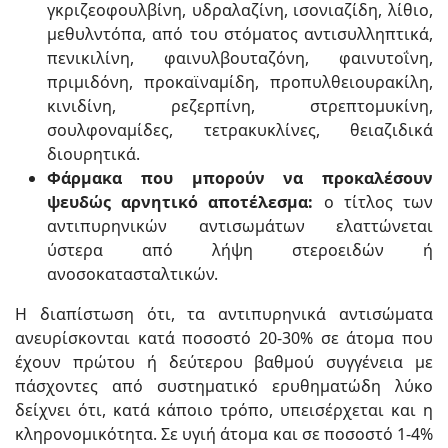
γκριζεοφουλβίνη, υδραλαζίνη, ισονιαζίδη, λίθιο,
μεθυλντόπα, από του στόματος αντισυλληπτικά,
πενικιλίνη, φαινυλβουταζόνη, φαινυτοΐνη,
πριμιδόνη, προκαϊναμίδη, προπυλθειουρακίλη,
κινιδίνη, ρεζερπίνη, στρεπτομυκίνη,
σουλφοναμίδες, τετρακυκλίνες, θειαζιδικά
διουρητικά.
Φάρμακα που μπορούν να προκαλέσουν
ψευδώς αρνητικό αποτέλεσμα:
ο τίτλος των
αντιπυρηνικών αντισωμάτων ελαττώνεται
ύστερα από λήψη στεροειδών ή
ανοσοκατασταλτικών.
Η διαπίστωση ότι, τα αντιπυρηνικά αντισώματα
ανευρίσκονται κατά ποσοστό 20-30% σε άτομα που
έχουν πρώτου ή δεύτερου βαθμού συγγένεια με
πάσχοντες από συστηματικό ερυθηματώδη λύκο
δείχνει ότι, κατά κάποιο τρόπο, υπεισέρχεται και η
κληρονομικότητα. Σε υγιή άτομα και σε ποσοστό 1-4%