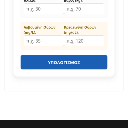
Ηλικία:
Βάρος (kg):
Αλβουμίνη Ούρων
Κρεατινίνη Ούρων
(mg/L):
(mg/dL):
ΥΠΟΛΟΓΙΣΜΌΣ