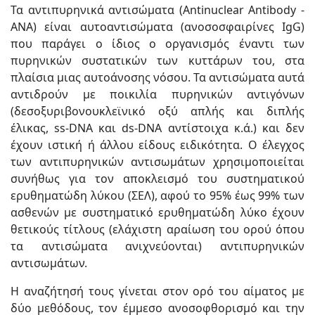
Τα αντιπυρηνικά αντισώματα (Antinuclear Antibody -
ANA) είναι αυτοαντισώματα (ανοσοσφαιρίνες IgG)
που παράγει ο ίδιος ο οργανισμός έναντι των
πυρηνικών συστατικών των κυττάρων του, στα
πλαίσια μιας αυτοάνοσης νόσου. Τα αντισώματα αυτά
αντιδρούν με ποικιλία πυρηνικών αντιγόνων
(δεσοξυριβονουκλεϊνικό οξύ απλής και διπλής
έλικας, ss-DNA και ds-DNA αντίστοιχα κ.ά.) και δεν
έχουν ιστική ή άλλου είδους ειδικότητα. Ο έλεγχος
των αντιπυρηνικών αντισωμάτων χρησιμοποιείται
συνήθως για τον αποκλεισμό του συστηματικού
ερυθηματώδη λύκου (ΣΕΛ), αφού το 95% έως 99% των
ασθενών με συστηματικό ερυθηματώδη λύκο έχουν
θετικούς τίτλους (ελάχιστη αραίωση του ορού όπου
τα αντισώματα ανιχνεύονται) αντιπυρηνικών
αντισωμάτων.
Η αναζήτησή τους γίνεται στον ορό του αίματος με
δύο μεθόδους, τον έμμεσο ανοσοφθορισμό και την