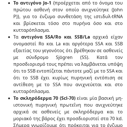
To αντιγόνο Jo-1
{προέρχεται από το όνομα του
πρώτου ασθενή στον οποίο ανιχνεύτηκε (John
P)}, για το ένζυμο συνθετάση της ιστιδυλ-tRNA
και βρίσκεται τόσο στο πυρήνα όσο και στο
κυτταρόπλασμα.
Τα
αντιγόνα SSA/Ro και SSB/La
αρχικά είχαν
ονομαστεί Ro και La και αργότερα SSA και SSB
εξαιτίας του γεγονότος ότι βρέθηκαν σε ασθενείς
με σύνδρομο Sjögren (SS). Κατά τον
προσδιορισμό τους πρέπει να λαμβάνεται υπόψη
ότι το SSB εντοπίζεται πάντοτε μαζί με το SSA και
ότι το SSB έχει κυρίως πυρηνική εντόπιση σε
αντίθεση με το SSA που ανιχνεύεται και στο
κυτταρόπλασμα.
Το σκληρόδερμα 70 (Scl-70)
είναι μία βασική μη-
ιστονική πυρηνική πρωτεΐνη που ανιχνεύτηκε
αρχικά σε ασθενείς με σκληρόδερμα και το
μοριακό της βάρος έχει προσδιοριστεί στα 70 kd.
Σήμερα γνωρίζουμε ότι πρόκειται για το ένζυμο