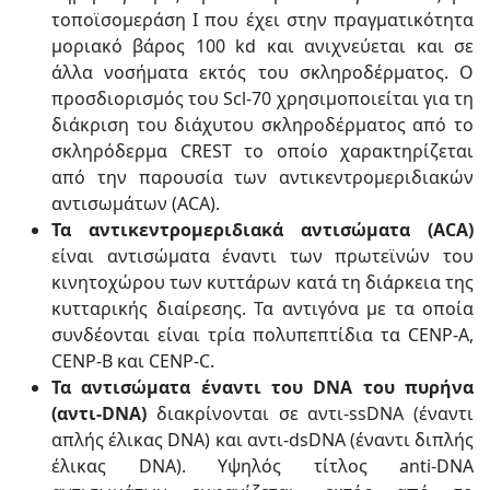
τοποϊσομεράση Ι που έχει στην πραγματικότητα
μοριακό βάρος 100 kd και ανιχνεύεται και σε
άλλα νοσήματα εκτός του σκληροδέρματος. Ο
προσδιορισμός του Scl-70 χρησιμοποιείται για τη
διάκριση του διάχυτου σκληροδέρματος από το
σκληρόδερμα CREST το οποίο χαρακτηρίζεται
από την παρουσία των αντικεντρομεριδιακών
αντισωμάτων (ACA).
Τα αντικεντρομεριδιακά αντισώματα (ACA)
είναι αντισώματα έναντι των πρωτεϊνών του
κινητοχώρου των κυττάρων κατά τη διάρκεια της
κυτταρικής διαίρεσης. Τα αντιγόνα με τα οποία
συνδέονται είναι τρία πολυπεπτίδια τα CENP-A,
CENP-B και CENP-C.
Τα αντισώματα έναντι του DNA του πυρήνα
(αντι-DNA)
διακρίνονται σε αντι-ssDNA (έναντι
απλής έλικας DNA) και αντι-dsDNA (έναντι διπλής
έλικας DNA). Υψηλός τίτλος anti-DNA