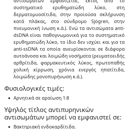
αντισωμάτων εμφανίζεται, εκτός από το
συστηματικό ερυθηματώδη λύκο, στη
δερματομυοσίτιδα, στην προϊούσα σκλήρυνση
κατά πλάκας, στο σύνδρομο Sjögren, στην
πνευμονική ίνωση κ.ά.). Ενώ τα αντισώματα anti-
dsDNA είναι παθογνωμονικά για το συστηματικό
ερυθηματώδη λύκο, το ίδιο δεν ισχύει και για τα
anti-ssDNA τα οποία ανευρίσκονται σε διάφορα
αυτοάνοσα και λοιμώδη νοσήματα (ρευματοειδής
αρθρίτιδα, φαρμακευτικός λύκος, πρωτοπαθής
χολική κίρρωση, χρόνια ενεργός ηπατίτιδα,
λοιμώδης μονοπυρήνωση κ.ά.).
Φυσιολογικές τιμές:
Αρνητικά σε αραίωση 1:8
Υψηλός τίτλος αντιπυρηνικών
αντισωμάτων μπορεί να εμφανιστεί σε:
Βακτηριακή ενδοκαρδίτιδα.