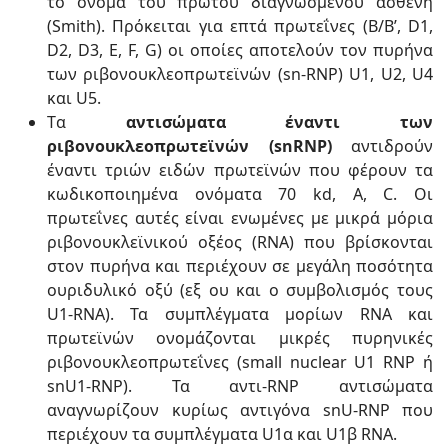
το όνομα του πρώτου διαγνωσμένου ασθενή
(Smith). Πρόκειται για επτά πρωτεΐνες (Β/Β’, D1,
D2, D3, Ε, F, G) οι οποίες αποτελούν τον πυρήνα
των ριβονουκλεοπρωτεϊνών (sn-RNP) U1, U2, U4
και U5.
Tα
αντισώματα έναντι των
ριβονουκλεοπρωτεϊνών (snRNP)
αντιδρούν
έναντι τριών ειδών πρωτεϊνών που φέρουν τα
κωδικοποιημένα ονόματα 70 kd, A, C. Οι
πρωτεΐνες αυτές είναι ενωμένες με μικρά μόρια
ριβονουκλεϊνικού οξέος (RNA) που βρίσκονται
στον πυρήνα και περιέχουν σε μεγάλη ποσότητα
ουριδυλικό οξύ (εξ ου και ο συμβολισμός τους
U1-RNA). Τα συμπλέγματα μορίων RNA και
πρωτεϊνών ονομάζονται μικρές πυρηνικές
ριβονουκλεοπρωτεΐνες (small nuclear U1 RNP ή
snU1-RNP). Τα αντι-RNP αντισώματα
αναγνωρίζουν κυρίως αντιγόνα snU-RNP που
περιέχουν τα συμπλέγματα U1α και U1β RNA.