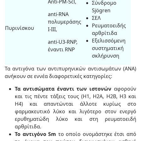
Anti-PM-Scl,
Σύνδρομο
Sjögren
anti-RNA
ΣΕΛ
πολυμεράσης
Ρευματοειδής
Πυρινίσκου
I-III,
αρθρίτιδα
Εξελισσόμενη
anti-U3-RNP,
συστηματική
έναντι RNP
σκλήρυνση
Τα αντιγόνα των αντιπυρηνικών αντισωμάτων (ΑΝΑ)
ανήκουν σε εννέα διαφορετικές κατηγορίες:
Τα αντισώματα έναντι των ιστονών
αφορούν
και τις πέντε τάξεις τους (H1, H2A, H2B, H3 και
Η4) και απαντώνται άλλοτε κυρίως στο
φαρμακευτικό λύκο και λιγότερο στον ενεργό
ερυθηματώδη λύκο και στη ρευματοειδή
αρθρίτιδα.
Το αντιγόνο Sm
το οποίο ονομάστηκε έτσι από