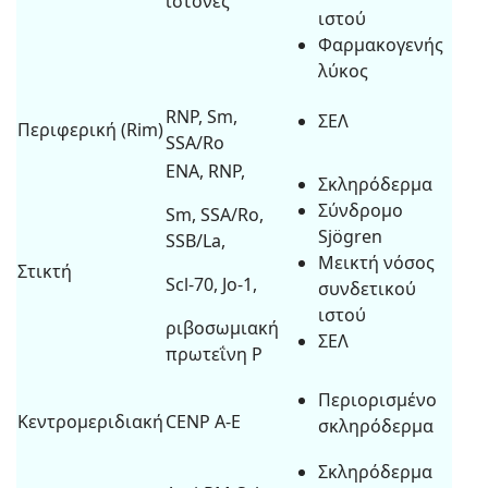
ιστόνες
ιστού
Φαρμακογενής
λύκος
RNP, Sm,
ΣΕΛ
Περιφερική (Rim)
SSA/Ro
ENA, RNP,
Σκληρόδερμα
Σύνδρομο
Sm, SSA/Ro,
Sjögren
SSB/La,
Μεικτή νόσος
Στικτή
Scl-70, Jo-1,
συνδετικού
ιστού
ριβοσωμιακή
ΣΕΛ
πρωτεΐνη P
Περιορισμένο
Κεντρομεριδιακή
CENP A-E
σκληρόδερμα
Σκληρόδερμα