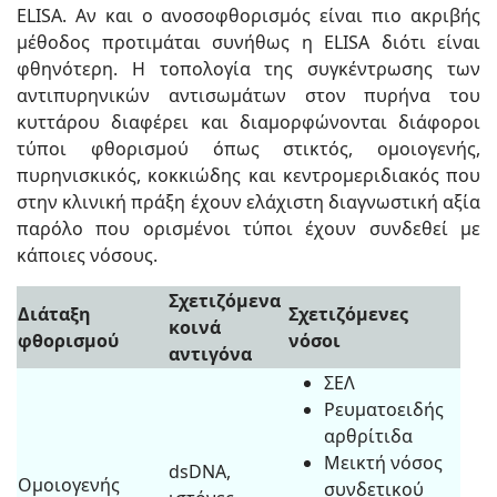
ELISA. Aν και ο ανοσοφθορισμός είναι πιο ακριβής
μέθοδος προτιμάται συνήθως η ELISA διότι είναι
φθηνότερη. Η τοπολογία της συγκέντρωσης των
αντιπυρηνικών αντισωμάτων στον πυρήνα του
κυττάρου διαφέρει και διαμορφώνονται διάφοροι
τύποι φθορισμού όπως στικτός, ομοιογενής,
πυρηνισκικός, κοκκιώδης και κεντρομεριδιακός που
στην κλινική πράξη έχουν ελάχιστη διαγνωστική αξία
παρόλο που ορισμένοι τύποι έχουν συνδεθεί με
κάποιες νόσους.
Σχετιζόμενα
Διάταξη
Σχετιζόμενες
κοινά
φθορισμού
νόσοι
αντιγόνα
ΣΕΛ
Ρευματοειδής
αρθρίτιδα
Μεικτή νόσος
dsDNA,
Ομοιογενής
συνδετικού