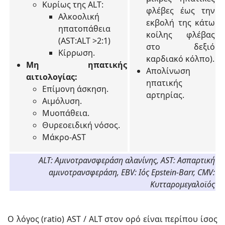
Κυρίως της ALT:
φλέβες έως την
Αλκοολική
εκβολή της κάτω
ηπατοπάθεια
κοίλης φλέβας
(AST:ALT >2:1)
στο δεξιό
Κίρρωση.
καρδιακό κόλπο).
Μη ηπατικής
Απολίνωση
αιτιολογίας:
ηπατικής
Επίμονη άσκηση.
αρτηρίας.
Αιμόλυση.
Μυοπάθεια.
Θυρεοειδική νόσος.
Μάκρο-AST
ALT: Αμινοτρανσφεράση αλανίνης, AST: Ασπαρτική
αμινοτρανσφεράση, EBV: Ιός Epstein-Barr, CMV:
Κυτταρομεγαλοϊός
Ο λόγος (ratio) AST / ALT στον ορό είναι περίπου ίσος