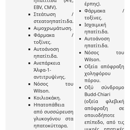
ηπατίτιδα (A-E,
έρπης).
EBV, CMV).
Φάρμακα /
Στεάτωση /
τοξίνες.
στεατοηπατίτιδα.
Ισχαιμική
Αιμοχρωμάτωση.
ηπατίτιδα.
Φάρμακα /
Αυτοάνοση
τοξίνες.
ηπατίτιδα.
Αυτοάνοση
Νόσος του
ηπατίτιδα.
Wilson.
Ανεπάρκεια
Οξεία απόφραξη
Άλφα-1-
χοληφόρου
αντιτρυψίνης.
πόρου.
Νόσος του
Οξύ σύνδρομο
Wilson.
Budd-Chiari
Κοιλιοκάκη.
(οξεία φλεβική
Ηπατοπάθεια
απόφραξη σε
από συσσώρευση
οποιοδήποτε
γλυκογόνου στα
επίπεδο, από τις
ηπατοκύτταρα.
μικρές ηπατικές