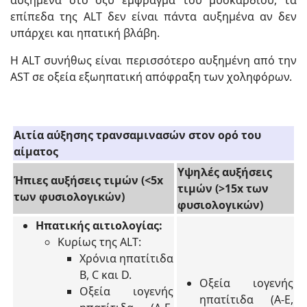
αυξημένα στο οξύ έμφραγμα του μυοκαρδίου, τα
επίπεδα της ALT δεν είναι πάντα αυξημένα αν δεν
υπάρχει και ηπατική βλάβη.
Η ALT συνήθως είναι περισσότερο αυξημένη από την
AST σε οξεία εξωηπατική απόφραξη των χοληφόρων.
Αιτία αύξησης τρανσαμινασών στον ορό του
αίματος
Υψηλές αυξήσεις
Ήπιες αυξήσεις τιμών (<5x
τιμών
(>15x των
των φυσιολογικών)
φυσιολογικών)
Ηπατικής αιτιολογίας:
Κυρίως της ALT:
Χρόνια ηπατίτιδα
B, C και D.
Οξεία ιογενής
Οξεία ιογενής
ηπατίτιδα (Α-Ε,