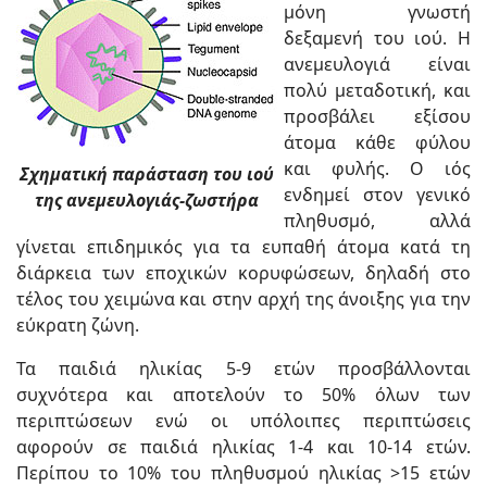
μόνη γνωστή
δεξαμενή του ιού. Η
ανεμευλογιά είναι
πολύ μεταδοτική, και
προσβάλει εξίσου
άτομα κάθε φύλου
και φυλής. Ο ιός
Σχηματική παράσταση του ιού
ενδημεί στον γενικό
της ανεμευλογιάς-ζωστήρα
πληθυσμό, αλλά
γίνεται επιδημικός για τα ευπαθή άτομα κατά τη
διάρκεια των εποχικών κορυ­φώσεων, δηλαδή στο
τέλος του χειμώνα και στην αρχή της άνοιξης για την
εύκρατη ζώνη.
Τα παιδιά ηλικίας 5-9 ετών προσβάλλονται
συχνότερα και αποτελούν το 50% όλων των
περιπτώσεων ενώ οι υπόλοιπες περιπτώσεις
αφορούν σε παιδιά ηλικίας 1-4 και 10-14 ετών.
Περίπου το 10% του πληθυσμού ηλικίας >15 ετών