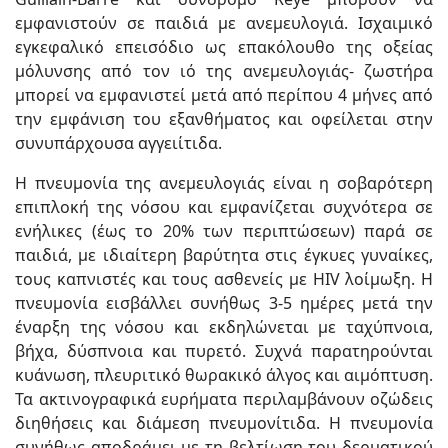
εμφανιστούν σε παιδιά με ανεμευλογιά. Ισχαιμικό
εγκεφαλικό επεισόδιο ως επακόλουθο της οξείας
μόλυνσης από τον ιό της ανεμευλογιάς- ζωστήρα
μπορεί να εμφανιστεί μετά από περίπου 4 μήνες από
την εμφάνιση του εξανθήματος και οφείλεται στην
συνυπάρχουσα αγγειίτιδα.
Η πνευμονία της ανεμευλογιάς είναι η σοβαρότερη
επιπλοκή της νόσου και εμφανίζεται συχνότερα σε
ενήλικες (έως το 20% των περιπτώσεων) παρά σε
παιδιά, με ιδιαίτερη βαρύτητα στις έγκυες γυναίκες,
τους καπνιστές και τους ασθενείς με HIV λοίμωξη. Η
πνευμονία εισβάλλει συνήθως 3-5 ημέρες μετά την
έναρξη της νόσου και εκδηλώνεται με ταχύπνοια,
βήχα, δύσπνοια και πυρετό. Συχνά παρατηρούνται
κυάνωση, πλευριτικό θωρακικό άλγος και αιμόπτυση.
Τα ακτινογραφικά ευρήματα περιλαμβάνουν οζώδεις
διηθήσεις και διάμεση πνευμονίτιδα. Η πνευμονία
συνήθως αποδράμει με τη βελτίωση του δερματικού