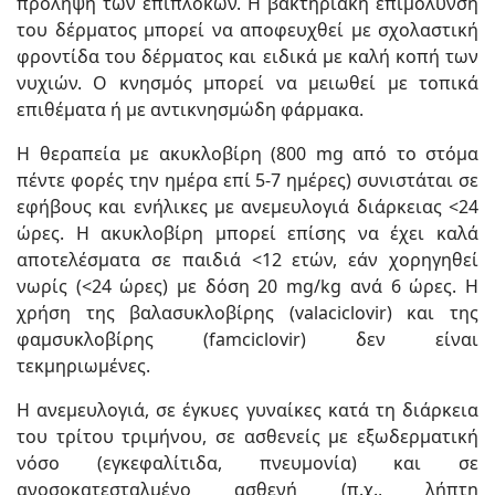
πρόληψη των επιπλοκών. Η βακτηριακή επιμόλυνση
του δέρματος μπορεί να αποφευχθεί με σχολαστική
φροντίδα του δέρματος και ειδικά με καλή κοπή των
νυχιών. Ο κνησμός μπορεί να μειωθεί με τοπικά
επιθέματα ή με αντικνησμώδη φάρμακα.
Η θεραπεία με ακυκλοβίρη (800 mg από το στόμα
πέντε φορές την ημέρα επί 5-7 ημέρες) συνιστάται σε
εφήβους και ενήλικες με ανεμευλογιά διάρκειας <24
ώρες. Η ακυκλοβίρη μπορεί επίσης να έχει καλά
αποτελέσματα σε παιδιά <12 ετών, εάν χορηγηθεί
νωρίς (<24 ώρες) με δόση 20 mg/kg ανά 6 ώρες. Η
χρήση της βαλασυκλοβίρης (valaciclovir) και της
φαμσυκλοβίρης (famciclovir) δεν είναι
τεκμηριωμένες.
Η ανεμευλογιά, σε έγκυες γυναίκες κατά τη διάρκεια
του τρίτου τριμήνου, σε ασθενείς με εξωδερματική
νόσο (εγκεφαλίτιδα, πνευμονία) και σε
ανοσοκατεσταλμένο ασθενή (π.χ., λήπτη