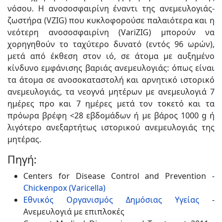
νόσου. Η ανοσοσφαιρίνη έναντι της ανεμευλογιάς-
ζωστήρα (VZIG) που κυκλοφορούσε παλαιότερα και η
νεότερη ανοσοσφαιρίνη (VariZIG) μπορούν να
χορηγηθούν το ταχύτερο δυνατό (εντός 96 ωρών),
μετά από έκθεση στον ιό, σε άτομα με αυξημένο
κίνδυνο εμφάνισης βαριάς ανεμευλογιάς: όπως είναι
τα άτομα σε ανοσοκαταστολή και αρνητικό ιστορικό
ανεμευλογιάς, τα νεογνά μητέρων με ανεμευλογιά 7
ημέρες προ και 7 ημέρες μετά τον τοκετό και τα
πρόωρα βρέφη <28 εβδομάδων ή με βάρος 1000 g ή
λιγότερο ανεξαρτήτως ιστορικού ανεμευλογιάς της
μητέρας.
Πηγή:
Centers for Disease Control and Prevention -
Chickenpox (Varicella)
Εθνικός Οργανισμός Δημόσιας Υγείας
-
Ανεμευλογιά με επιπλοκές