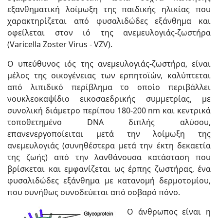
εξανθηματική λοίμωξη της παιδικής ηλικίας που
χαρακτηρίζεται από φυσαλιδώδες εξάν­θημα και
οφείλεται στον ιό της ανεμευλογιάς-ζωστήρα
(Varicella Zoster Virus - VZV).
Ο υπεύθυνος ιός της ανεμευλογιάς-ζωστήρα, είναι
μέλος της οικογένειας των ερπητοϊών, καλύπτεται
από λιπιδικό περίβλημα το οποίο περιβάλλει
νουκλεοκαψίδιο εικοσαεδρικής συμμετρίας, με
συνολική διάμετρο περίπου 180-200 nm και κεντρικά
τοποθετημένο DNA διπλής αλύσου,
επανενεργοποίειται μετά την λοίμωξη της
ανεμευλογιάς (συνηθέστερα μετά την έκτη δεκαετία
της ζωής) από την λανθάνουσα κατάσταση που
βρίσκεται και εμφανίζεται ως έρπης ζωστήρας, ένα
φυσαλιδώδες εξάνθημα με κατανομή δερμοτομίου,
που συνήθως συνοδεύεται από σοβαρό πόνο.
Ο άνθρωπος είναι η