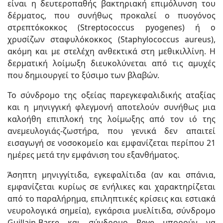
είναι η δευτεροπαθής βακτηριακή επιμόλυνση του
δέρματος, που συνήθως προκαλεί ο πυογόνος
στρεπτόκοκκος (Streptococcus pyogenes) ή ο
χρυσίζων σταφυλόκοκκος (Staphylococcus aureus),
ακόμη και με στελέχη ανθεκτικά στη μεθικιλλίνη. Η
δερματική λοίμωξη διευκολύνεται από τις αμυχές
που δημιουργεί το ξύσιμο των βλαβών.
Το σύνδρομο της οξείας παρεγκεφαλιδικής αταξίας
και η μηνιγγική φλεγμονή αποτελούν συνήθως μια
καλοήθη επιπλοκή της λοίμωξης από τον ιό της
ανεμευλογιάς-ζωστήρα, που γενικά δεν απαιτεί
εισαγωγή σε νοσοκομείο και εμφανίζεται περίπου 21
ημέρες μετά την εμφάνιση του εξανθήματος.
Άσηπτη μηνιγγίτιδα, εγκεφαλίτιδα (αν και σπάνια,
εμφανίζεται κυρίως σε ενήλικες και χαρακτηρίζεται
από το παραλήρημα, επιληπτικές κρίσεις και εστιακά
νευρολογικά σημεία), εγκάρσια μυελίτιδα, σύνδρομο
Guillain-Barre και σύνδρομο Reye μπορούν να