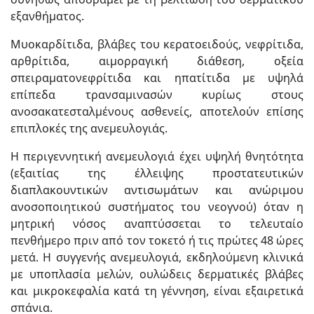
εξανθήματος.
Μυοκαρδίτιδα, βλάβες του κερατοειδούς, νεφρίτιδα,
αρθρίτιδα, αιμορραγική διάθεση, οξεία
σπειραματονεφρίτιδα και ηπατίτιδα με υψηλά
επίπεδα τρανσαμινασών κυρίως στους
ανοσακατεσταλμένους ασθενείς, αποτελούν επίσης
επιπλοκές της ανεμευλογιάς.
Η περιγεννητική ανεμευλογιά έχει υψηλή θνητότητα
(εξαιτίας της έλλειψης προστατευτικών
διαπλακουντικών αντισωμάτων και ανώριμου
ανοσοποιητικού συστήματος του νεογνού) όταν η
μητρική νό­σος αναπτύσσεται το τελευταίο
πενθήμερο πριν από τον τοκετό ή τις πρώτες 48 ώρες
μετά. Η συγγενής ανεμευλογιά, εκδηλούμενη κλι­νικά
με υποπλασία μελών, ουλώδεις δερματικές βλάβες
και μικροκεφαλία κατά τη γέννηση, είναι εξαιρετικά
σπάνια.