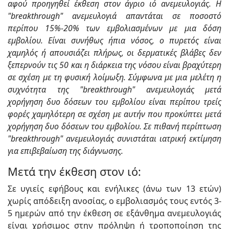
αφού προηγηθεί έκθεση στον άγριο ιό ανεμευλογιάς. Η
"breakthrough" ανεμευλογιά απαντάται σε ποσοστό
περίπου 15%-20% των εμβολιασμένων με μια δόση
εμβολίου. Είναι συνήθως ήπια νόσος, ο πυρετός είναι
χαμηλός ή απουσιάζει πλήρως, οι δερματικές βλάβες δεν
ξεπερνούν τις 50 και η διάρκεια της νόσου είναι βραχύτερη
σε σχέση με τη φυσική λοίμωξη. Σύμφωνα με μια μελέτη η
συχνότητα της "breakthrough" ανεμευλογιάς μετά
χορήγηση δυο δόσεων του εμβολίου είναι περίπου τρείς
φορές χαμηλότερη σε σχέση με αυτήν που προκύπτει μετά
χορήγηση δυο δόσεων του εμβολίου. Σε πιθανή περίπτωση
"breakthrough" ανεμευλογιάς συνιστάται ιατρική εκτίμηση
για επιβεβαίωση της διάγνωσης.
Μετά την έκθεση στον ιό:
Σε υγιείς εφήβους και ενήλικες (άνω των 13 ετών)
χωρίς απόδειξη ανοσίας, ο εμβολιασμός τους εντός 3-
5 ημερών από την έκθεση σε εξάνθημα ανεμευλογιάς
είναι χρήσιμος στην πρόληψη ή τροποποίηση της