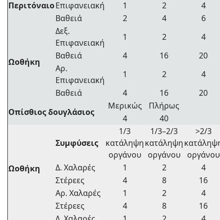
Περιτόναιο
Επιφανειακή
1
2
4
Βαθειά
2
4
6
Δεξ.
1
2
4
Επιφανειακή
Βαθειά
4
16
20
Ωοθήκη
Αρ.
1
2
4
Επιφανειακή
Βαθειά
4
16
20
Μερικώς
Πλήρως
Οπίσθιος δουγλάσιος
4
40
1/3
1/3–2/3
>2/3
Συμφύσεις
κατάληψη
κατάληψη
κατάληψ
οργάνου
οργάνου
οργάνου
Δ. Χαλαρές
1
2
4
Ωοθήκη
Στέρεες
4
8
16
Αρ. Χαλαρές
1
2
4
Στέρεες
4
8
16
Δ. Χαλαρές
1
2
4