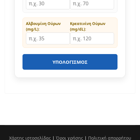
Αλβουμίνη Ούρων
Κρεατινίνη Ούρων
(mg/L):
(mg/dL):
ΥΠΟΛΟΓΙΣΜΌΣ
Χάρτης ιστοσελίδας
|
Όροι χρήσης
|
Πολιτική απορρήτου