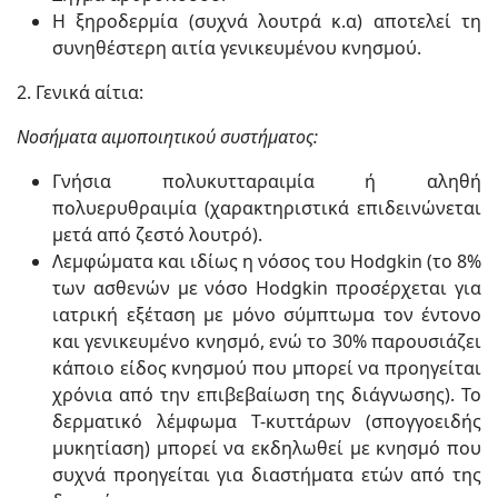
Η ξηροδερμία (συχνά λουτρά κ.α) αποτελεί τη
συνηθέστερη αιτία γενικευμένου κνησμού.
2. Γενικά αίτια:
Νοσήματα αιμοποιητικού συστήματος:
Γνήσια πολυκυτταραιμία ή αληθή
πολυερυθραιμία (χαρακτηριστικά επιδεινώνεται
μετά από ζεστό λουτρό).
Λεμφώματα και ιδίως η νόσος του Hodgkin (το 8%
των ασθενών με νόσο Hodgkin προσέρχεται για
ιατρική εξέταση με μόνο σύμπτωμα τον έντονο
και γενικευμένο κνησμό, ενώ το 30% παρουσιάζει
κάποιο είδος κνησμού που μπορεί να προηγείται
χρόνια από την επιβεβαίωση της διάγνωσης). Το
δερματικό λέμφωμα Τ-κυττάρων (σπογγοειδής
μυκητίαση) μπορεί να εκδηλωθεί με κνησμό που
συχνά προηγείται για διαστήματα ετών από της