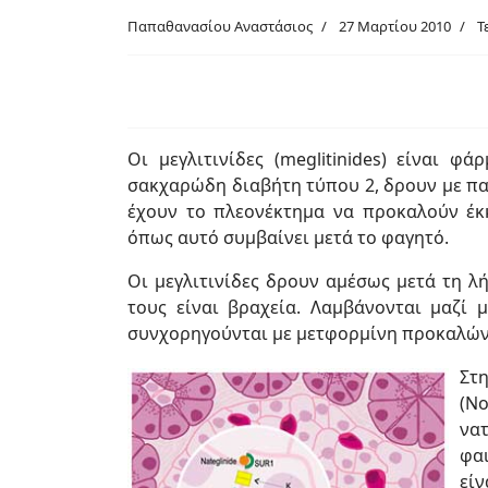
Παπαθανασίου Αναστάσιος
27 Μαρτίου 2010
Τ
Οι μεγλιτινίδες (meglitinides) είναι 
σακχαρώδη διαβήτη τύπου 2, δρουν με πα
έχουν το πλεονέκτημα να προκαλούν έκκ
όπως αυτό συμβαίνει μετά το φαγητό.
Οι μεγλιτινίδες δρουν αμέσως μετά τη λ
τους είναι βραχεία. Λαμβάνονται μαζί 
συνχορηγούνται με μετφορμίνη προκαλών
Στ
(N
να
φα
εί