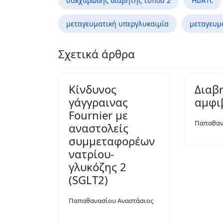
σακχαρώδης διαβήτης τύπου 2
HbA1c
μεταγευματική υπεργλυκαιμία
μεταγευμ
Σχετικά άρθρα
Κίνδυνος
Διαβ
γάγγραινας
αμφι
Fournier με
Παπαθαν
αναστολείς
συμμεταφορέων
νατρίου-
γλυκόζης 2
(SGLT2)
Παπαθανασίου Αναστάσιος