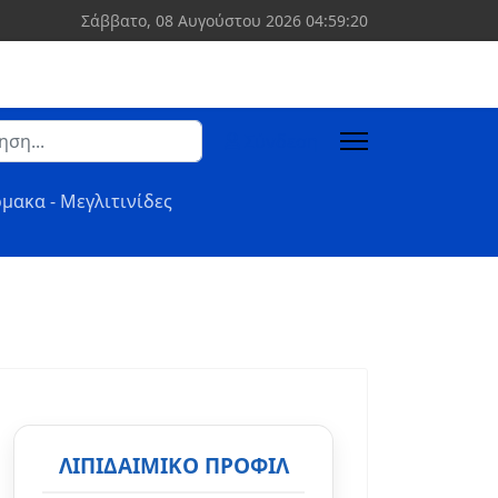
Σάββατο, 08 Αυγούστου 2026
04:59:21
ση
Σύνδεση
 more characters for results.
μακα - Μεγλιτινίδες
ΛΙΠΙΔΑΙΜΙΚΌ ΠΡΟΦΊΛ