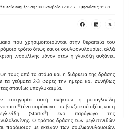
ελευταία ενημέρωση : 08 Οκτωβρίου 2017
Εμφανίσεις: 15731
φάρμακα που χρησιμοποιούνται στην θεραπεία του
ρόμοιο τρόπο όπως και οι σουλφονυλουρίες, αλλά
ριση ινσουλίνης μόνον όταν η γλυκόζη αυξάνει,
ήψη τους από το στόμα και η διάρκεια της δράσης
με τα γεύματα 2-3 φορές την ημέρα και συνήθως
τας σπανίως υπογλυκαιμία.
ην κατηγορία αυτή ανήκουν η ρεπαγλινίδη
®
ovonorm
) ένα παράγωγο του βενζοϊκού οξέος και η
®
τεγλινίδη (Starlix
) ένα παράγωγο της
ινυλαλανίνης. Ο τρόπος δράσης των μεγλιτινιδών
ναι παρόμοιος με εκείνον των σουλφονυλουριών,