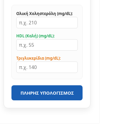
Ολική Χοληστερόλη (mg/dL):
HDL (Καλή) (mg/dL):
Τριγλυκερίδια (mg/dL):
ΠΛΉΡΗΣ ΥΠΟΛΟΓΙΣΜΌΣ