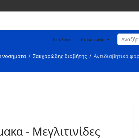
Αναζήτη
Θεματικές ενότητες
Ιστολόγιο
Επικοινωνία
Type 2 or
ά νοσήματα
Σακχαρώδης διαβήτης
Αντιδιαβητικά φάρ
ακα - Μεγλιτινίδες