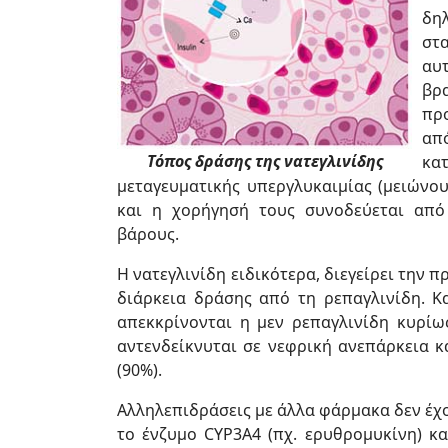
δη
στ
αυτ
βρ
προ
απ
Τόπος δράσης της νατεγλινίδης
κα
μεταγευματικής υπεργλυκαιμίας (μειώνου
και η χορήγησή τους συνοδεύεται από
βάρους.
Η νατεγλινίδη ειδικότερα, διεγείρει την 
διάρκεια δράσης από τη ρεπαγλινίδη. Κ
απεκκρίνονται η μεν ρεπαγλινίδη κυρίω
αντενδείκνυται σε νεφρική ανεπάρκεια κ
(90%).
Αλληλεπιδράσεις με άλλα φάρμακα δεν έχ
το ένζυμο CYP3A4 (πχ. ερυθρομυκίνη) κ