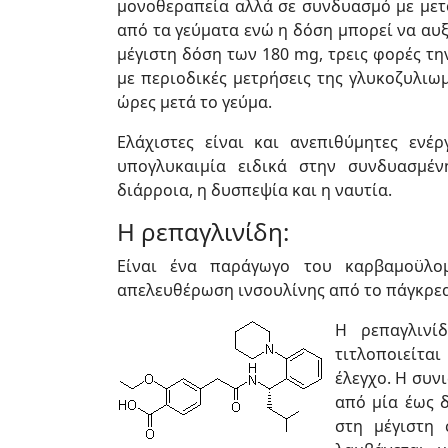
μονοθεραπεία αλλά σε συνδυασμό με μετφ
από τα γεύματα ενώ η δόση μπορεί να αυξ
μέγιστη δόση των 180 mg, τρεις φορές τ
με περιοδικές μετρήσεις της γλυκοζυλιω
ώρες μετά το γεύμα.
Ελάχιστες είναι και ανεπιθύμητες ενέ
υπογλυκαιμία ειδικά στην συνδυασμέν
διάρροια, η δυσπεψία και η ναυτία.
Η ρεπαγλινίδη:
Είναι ένα παράγωγο του καρβαμοϋλομ
απελευθέρωση ινσουλίνης από το πάγκρεας
Η
ρεπαγλινί
τιτλοποιείται
έλεγχο. Η συν
από μία έως 
στη μέγιστη