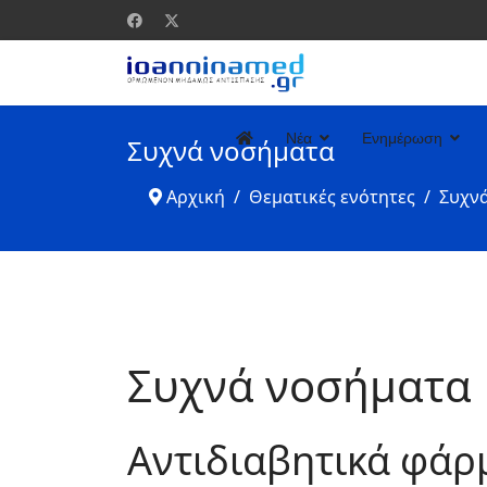
Νέα
Ενημέρωση
Συχνά νοσήματα
Αρχική
Θεματικές ενότητες
Συχν
Συχνά νοσήματα
Αντιδιαβητικά φάρμ