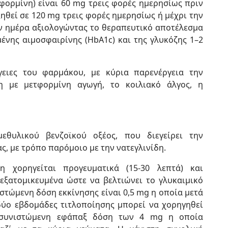
ορμίνη) είναι 60 mg τρεις φορές ημερησίως πριν
ηθεί σε 120 mg τρεις φορές ημερησίως ή μέχρι την
ην ημέρα αξιολογώντας το θεραπευτικό αποτέλεσμα
μένης αιμοσφαιρίνης (HbA1c) και της γλυκόζης 1–2
ργειες του φαρμάκου, με κύρια παρενέργεια την
η με μετφορμίνη αγωγή, το κοιλιακό άλγος, η
εθυλικού βενζοϊκού οξέος, που διεγείρει την
, με τρόπο παρόμοιο με την νατεγλινίδη.
δη χορηγείται προγευματικά (15-30 λεπτά) και
 εξατομικευμένα ώστε να βελτιώνει το γλυκαιμικό
ιστώμενη δόση εκκίνησης είναι 0,5 mg η οποία μετά
δύο εβδομάδες τιτλοποίησης μπορεί να χορηγηθεί
 συνιστώμενη εφάπαξ δόση των 4 mg η οποία