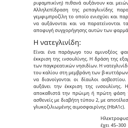
ριφαμπικίνη) πιθανά αυξάνουν και μειώ
Αλληλεπίδραση της ρεπαγλινίδης παρ
γεμφιμπροζίλη το οποίο ενισχύει και πα
να αυξάνονται και να παρατείνονται τα
αποφυγή συγχορήγησης αυτών των φαρμά
Η νατεγλινίδη:
Είναι ένα παράγωγο του αμινοξέος φαι
έκκριση της ινσουλίνης. Η δράση της εξ
των παγκρεατικών νησιδίων. Η νατεγλινίδ
του καλίου στη μεμβράνη των β-κυττάρων
να διανοίγονται οι δίαυλοι ασβεστίου
αυξάνει την έκκριση της ινσουλίνης. 
αποκαθιστά την πρώιμη ή πρώτη φάση τη
ασθενείς με διαβήτη τύπου 2, με αποτέλε
γλυκοζιλιωμένης αιμοσφαιρίνης (HbA1c).
Ηλεκτροφυσι
έχει 45–300