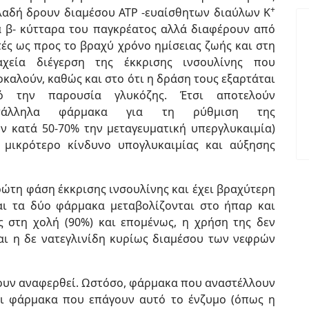
+
λαδή δρουν διαμέσου ΑΤΡ -ευαίσθητων διαύλων Κ
α β- κύτταρα του παγκρέατος αλλά διαφέρουν από
ές ως προς το βραχύ χρόνο ημίσειας ζωής και στη
αχεία διέγερση της έκκρισης ινσουλίνης που
καλούν, καθώς και στο ότι η δράση τους εξαρτάται
ό την παρουσία γλυκόζης. Έτσι αποτελούν
τάλληλα φάρμακα για τη ρύθμιση της
ν κατά 50-70% την μεταγευματική υπεργλυκαιμία)
 μικρότερο κίνδυνο υπογλυκαιμίας και αύξησης
πρώτη φάση έκκρισης ινσουλίνης και έχει βραχύτερη
αι τα δύο φάρμακα μεταβολίζονται στο ήπαρ και
ς στη χολή (90%) και επομένως, η χρήση της δεν
αι η δε νατεγλινίδη κυρίως διαμέσου των νεφρών
ουν αναφερθεί. Ωστόσο, φάρμακα που αναστέλλουν
αι φάρμακα που επάγουν αυτό το ένζυμο (όπως η