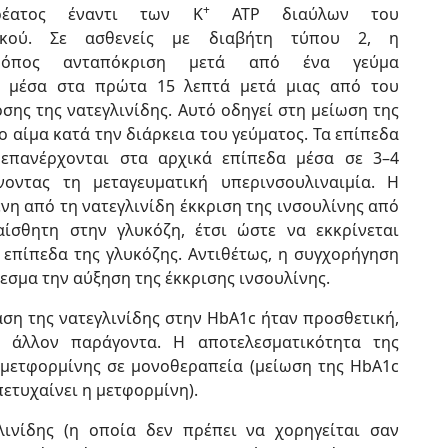
+
ρέατος έναντι των Κ
ATP διαύλων του
ιακού. Σε ασθενείς με διαβήτη τύπου 2, η
οτρόπος ανταπόκριση μετά από ένα γεύμα
ι μέσα στα πρώτα 15 λεπτά μετά μιας από του
σης της νατεγλινίδης. Αυτό οδηγεί στη μείωση της
ο αίμα κατά την διάρκεια του γεύματος. Τα επίπεδα
 επανέρχονται στα αρχικά επίπεδα μέσα σε 3–4
νοντας τη μεταγευματική υπερινσουλιναιμία. Η
η από τη νατεγλινίδη έκκριση της ινσουλίνης από
αίσθητη στην γλυκόζη, έτσι ώστε να εκκρίνεται
 επίπεδα της γλυκόζης. Αντιθέτως, η συγχορήγηση
εσμα την αύξηση της έκκρισης ινσουλίνης.
αση της νατεγλινίδης στην HbA1c ήταν προσθετική,
 άλλον παράγοντα. Η αποτελεσματικότητα της
ς μετφορμίνης σε μονοθεραπεία (μείωση της HbA1c
πετυχαίνει η μετφορμίνη).
ινίδης (η οποία δεν πρέπει να χορηγείται σαν