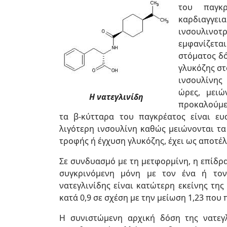
του παγκ
καρδιαγγε
ινσουλιν
εμφανίζετα
στόματος δό
γλυκόζης στ
ινσουλίνης
ώρες, μειώ
Η νατεγλινίδη
προκαλούμεν
τα β-κύτταρα του παγκρέατος είναι ευ
λιγότερη ινσουλίνη καθώς μειώνονται τα
τροφής ή έγχυση γλυκόζης, έχει ως αποτέλ
Σε συνδυασμό με τη μετφορμίνη, η επίδρ
συγκρινόμενη μόνη με τον ένα ή τον
νατεγλινίδης είναι κατώτερη εκείνης τη
κατά 0,9 σε σχέση με την μείωση 1,23 που 
Η συνιστώμενη αρχική δόση της νατεγλ