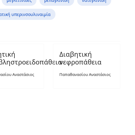
μεγλιτινίδες
ρεπαγλινίδη
νατεγλινίδη
ατική υπερινσουλιναιμία
ητική
Διαβητική
βληστροειδοπάθεια
νεφροπάθεια
ασίου Αναστάσιος
Παπαθανασίου Αναστάσιος