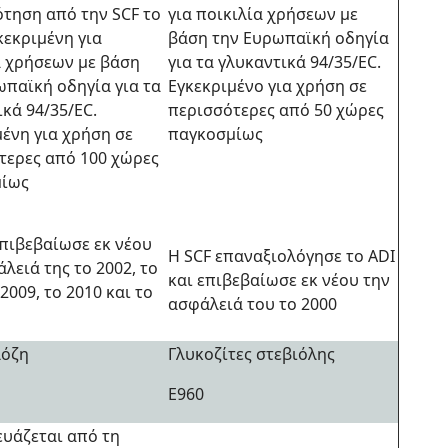
τηση από την SCF το
για ποικιλία χρήσεων με
κεκριμένη για
βάση την Ευρωπαϊκή οδηγία
α χρήσεων με βάση
για τα γλυκαντικά 94/35/EC.
ωπαϊκή οδηγία για τα
Εγκεκριμένο για χρήση σε
κά 94/35/EC.
περισσότερες από 50 χώρες
μένη για χρήση σε
παγκοσμίως
τερες από 100 χώρες
μίως
επιβεβαίωσε εκ νέου
Η SCF επαναξιολόγησε το ADI
λειά της το 2002, το
και επιβεβαίωσε εκ νέου την
 2009, το 2010 και το
ασφάλειά του το 2000
λόζη
Γλυκοζίτες στεβιόλης
Ε960
υάζεται από τη