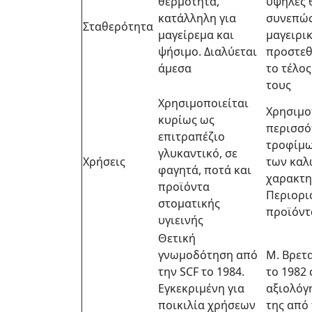
θερμότητα,
υψηλές 
κατάλληλη για
συνεπώς
Σταθερότητα
μαγείρεμα και
μαγειρι
ψήσιμο. Διαλύεται
προστεθ
άμεσα
το τέλο
τους
Χρησιμοποιείται
Χρησιμο
κυρίως ως
περισσό
επιτραπέζιο
τροφίμω
γλυκαντικό, σε
Χρήσεις
των καλ
φαγητά, ποτά και
χαρακτη
προϊόντα
Περιορι
στοματικής
προϊόντ
υγιεινής
Θετική
γνωμοδότηση από
Μ. Βρετ
την SCF το 1984.
το 1982 
Εγκεκριμένη για
αξιολόγ
ποικιλία χρήσεων
της από 