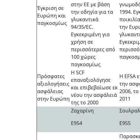
στην EE με βάση
γνωμοδό
Έγκριση σε
την οδηγία για τα
1994. Εγ
Ευρώπη και
γλυκαντικά
ποικιλί
παγκοσμίως
94/35/EC.
την Ευρ
Εγκεκριμένη για
γλυκαντι
χρήση σε
Εγκεκρι
περισσότερες από
περισσό
100 χώρες
παγκοσ
παγκοσμίως
Η SCF
Πρόσφατες
Η EFSA 
επαναξιολόγησε
αξιολογήσεις
την ασφά
και επιβεβαίωσε εκ
ασφάλειας
2006, το
νέου την ασφάλειά
στην Ευρώπη
2011
της το 2000
Ζαχαρίνη
Σουλρα
Ε954
Ε955
Παρασκε