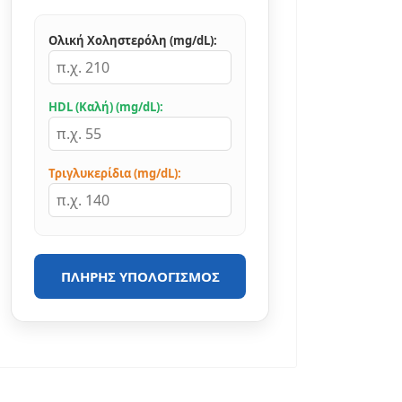
Ολική Χοληστερόλη (mg/dL):
HDL (Καλή) (mg/dL):
Τριγλυκερίδια (mg/dL):
ΠΛΉΡΗΣ ΥΠΟΛΟΓΙΣΜΌΣ