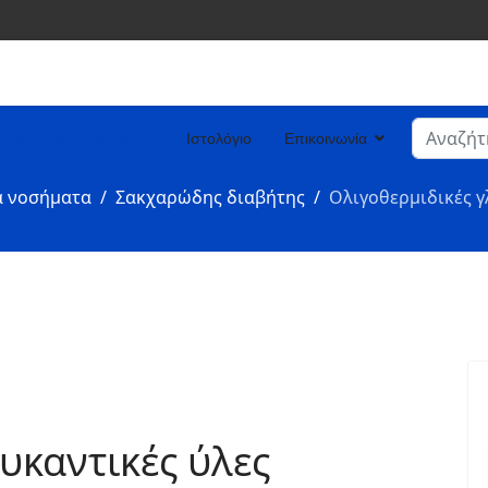
Αναζήτη
Θεματικές ενότητες
Ιστολόγιο
Επικοινωνία
Type 2 or
ά νοσήματα
Σακχαρώδης διαβήτης
Ολιγοθερμιδικές γ
υκαντικές ύλες