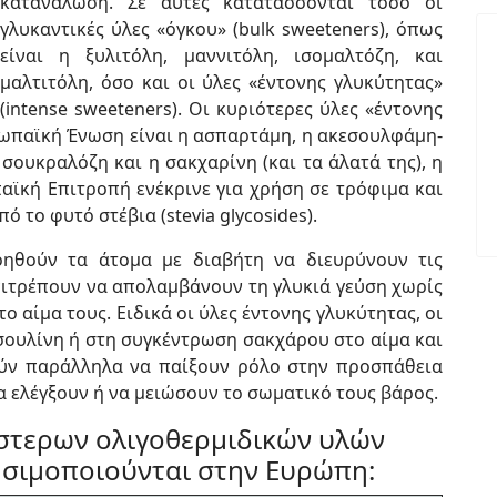
κατανάλωση. Σε αυτές κατατάσ­σονται τόσο οι
γλυκαντικές ύλες «όγκου» (bulk sweeteners), όπως
είναι η ξυλιτόλη, μαννιτόλη, ισομαλτόζη, και
μαλτιτόλη, όσο και οι ύλες «έντονης γλυκύτητας»
(intense sweeteners). Οι κυριότερες ύλες «έντονης
ρω­παϊκή Ένωση είναι η ασπαρτάμη, η ακεσουλφάμη-
η σουκραλόζη και η σακχαρίνη (και τα άλατά της), η
αϊκή Επιτροπή ενέκρινε για χρήση σε τρόφιμα και
 το φυτό στέβια (stevia glycosides).
βοηθούν τα άτομα με διαβήτη να διευρύνουν τις
επιτρέπουν να απολαμβάνουν τη γλυκιά γεύση χωρίς
ο αίμα τους. Ειδικά οι ύλες έντονης γλυκύτητας, οι
νσουλίνη ή στη συγκέντρωση σακχάρου στο αίμα και
ούν παράλληλα να παίξουν ρόλο στην προσπάθεια
α ελέγξουν ή να μειώσουν το σωματικό τους βάρος.
στερων ολιγοθερμιδικών υλών
ησιμοποιούνται στην Ευρώπη: