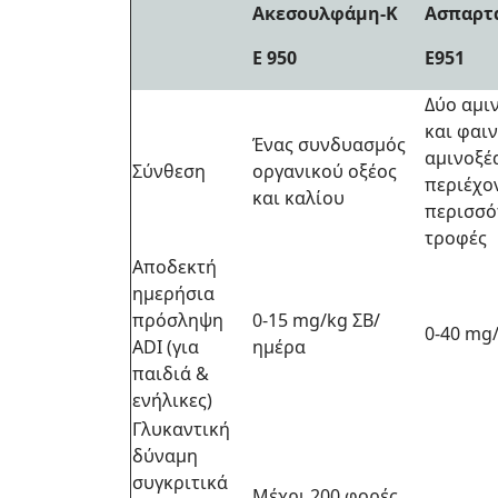
Ακεσουλφάμη-Κ
Ασπαρτ
Ε 950
Ε951
Δύο αμι
και φαι
Ένας συνδυασμός
αμινοξέ
Σύνθεση
οργανικού οξέος
περιέχο
και καλίου
περισσό
τροφές
Αποδεκτή
ημερήσια
πρόσληψη
0-15 mg/kg ΣΒ/
0-40 mg
ADI (για
ημέρα
παιδιά &
ενήλικες)
Γλυκαντική
δύναμη
συγκριτικά
Μέχρι 200 φορές