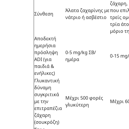
ζάχαρη, 
Άλατα ζαχαρίνης με
που επι
Σύνθεση
νάτριο ή ασβέστιο
τρείς ο
τρία άτ
μόριο τ
Αποδεκτή
ημερήσια
πρόσληψη
0-5 mg/kg ΣΒ/
0-15 mg
ADI (για
ημέρα
παιδιά &
ενήλικες)
Γλυκαντική
δύναμη
συγκριτικά
Μέχρι 500 φορές
με την
Μέχρι 6
γλυκύτερη
επιτραπέζια
ζάχαρη
(σουκρόζη)