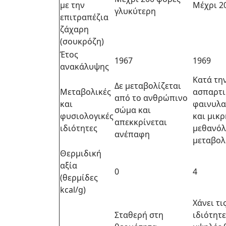
με την
Μέχρι 2
γλυκύτερη
επιτραπέζια
ζάχαρη
(σουκρόζη)
Έτος
1967
1969
ανακάλυψης
Κατά τη
Δε μεταβολίζεται
Μεταβολικές
ασπαρτι
από το ανθρώπινο
και
φαινυλα
σώμα και
φυσιολογικές
και μικ
απεκκρίνεται
ιδιότητες
μεθανόλη
ανέπαφη
μεταβολ
Θερμιδική
αξία
0
4
(θερμίδες
kcal/g)
Χάνει τι
Σταθερή στη
ιδιότητε