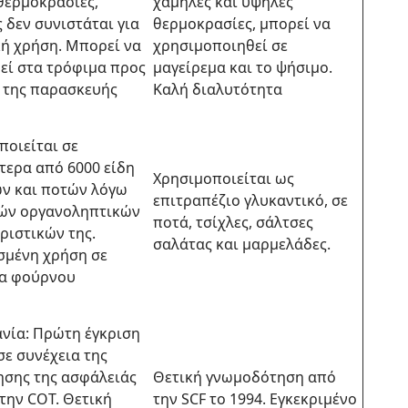
θερμοκρασίες,
χαμηλές και υψηλές
 δεν συνιστάται για
θερμοκρασίες, μπορεί να
κή χρήση. Μπορεί να
χρησιμοποιηθεί σε
εί στα τρόφιμα προς
μαγείρεμα και το ψήσιμο.
ς της παρασκευής
Καλή διαλυτότητα
ποιείται σε
τερα από 6000 είδη
Χρησιμοποιείται ως
ν και ποτών λόγω
επιτραπέζιο γλυκαντικό, σε
ών οργανοληπτικών
ποτά, τσίχλες, σάλτσες
ριστικών της.
σαλάτας και μαρμελάδες.
σμένη χρήση σε
α φούρνου
ανία: Πρώτη έγκριση
σε συνέχεια της
ησης της ασφάλειάς
Θετική γνωμοδότηση από
την COT. Θετική
την SCF το 1994. Εγκεκριμένο