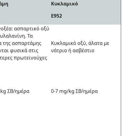
άμη
Κυκλαμικό
Ε952
νοξέα: ασπαρτικό οξύ
νυλαλανίνη. Τα
α της ασπαρτάμης
Κυκλαμικό οξύ, άλατα με
νται φυσικά στις
νάτριο ή ασβέστιο
τερες πρωτεϊνούχες
/kg ΣΒ/ημέρα
0-7 mg/kg ΣΒ/ημέρα