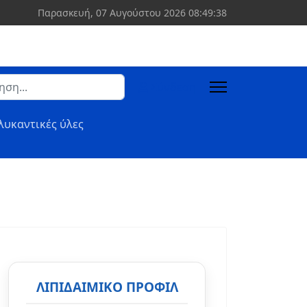
Παρασκευή, 07 Αυγούστου 2026
08:49:39
ση
Σύνδεση
 more characters for results.
λυκαντικές ύλες
ΛΙΠΙΔΑΙΜΙΚΌ ΠΡΟΦΊΛ